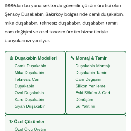
1999dan bu yana sektörde güvenilir çözüm üretici olan
Şensoy Duşakabin
,
Bakırköy
bölgesinde
camlı duşakabin
,
mika duşakabin
,
teknesiz duşakabin
,
duşakabin tamiri
,
cam değişimi
ve
özel tasarım üretim
hizmetleriyle
banyolarınızı yeniliyor.
🚿 Duşakabin Modelleri
🔧 Montaj & Tamir
Camlı Duşakabin
Duşakabin Montajı
Mika Duşakabin
Duşakabin Tamiri
Teknesiz Cam
Cam Değişimi
Duşakabin
Silikon Yenileme
Oval Duşakabin
Eski Söküm & Geri
Kare Duşakabin
Dönüşüm
Siyah Duşakabin
Su Yalıtımı
✨ Özel Çözümler
Özel Ölçü Üretim