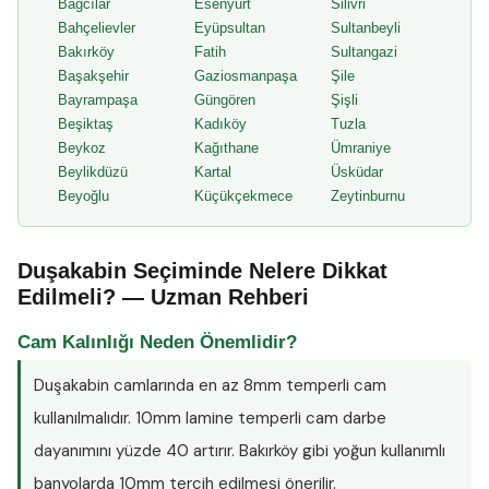
Bağcılar
Esenyurt
Silivri
Bahçelievler
Eyüpsultan
Sultanbeyli
Bakırköy
Fatih
Sultangazi
Başakşehir
Gaziosmanpaşa
Şile
Bayrampaşa
Güngören
Şişli
Beşiktaş
Kadıköy
Tuzla
Beykoz
Kağıthane
Ümraniye
Beylikdüzü
Kartal
Üsküdar
Beyoğlu
Küçükçekmece
Zeytinburnu
Duşakabin Seçiminde Nelere Dikkat
Edilmeli? — Uzman Rehberi
Cam Kalınlığı Neden Önemlidir?
Duşakabin camlarında en az
8mm temperli cam
kullanılmalıdır. 10mm lamine temperli cam darbe
dayanımını yüzde 40 artırır. Bakırköy gibi yoğun kullanımlı
banyolarda 10mm tercih edilmesi önerilir.