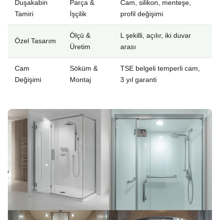
Duşakabin
Parça &
Cam, silikon, menteşe,
Tamiri
İşçilik
profil değişimi
Ölçü &
L şekilli, açılır, iki duvar
Özel Tasarım
Üretim
arası
Cam
Söküm &
TSE belgeli temperli cam,
Değişimi
Montaj
3 yıl garanti