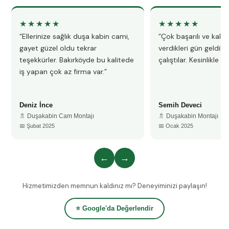
★★★★★
★★★★★
“Ellerinize sağlık duşa kabin cami,
“Çok başarılı ve kalitel
gayet güzel oldu tekrar
verdikleri gün geldile
teşekkürler. Bakırköyde bu kalitede
çalıştılar. Kesinlikle 
iş yapan çok az firma var.”
Deniz İnce
Semih Deveci
🚿 Duşakabin Cam Montajı
🚿 Duşakabin Montajı
📅 Şubat 2025
📅 Ocak 2025
←
→
Hizmetimizden memnun kaldınız mı? Deneyiminizi paylaşın!
⭐ Google'da Değerlendir