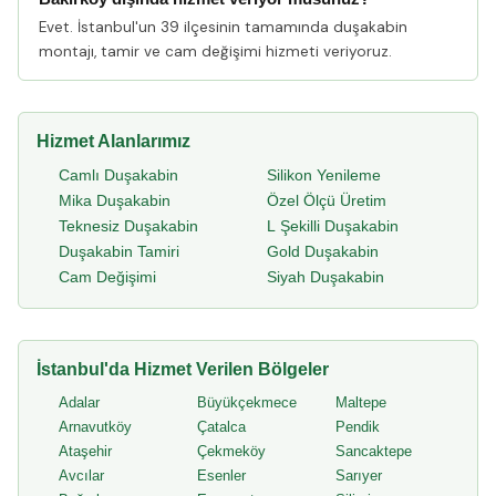
Evet. İstanbul'un 39 ilçesinin tamamında duşakabin
montajı, tamir ve cam değişimi hizmeti veriyoruz.
Hizmet Alanlarımız
Camlı Duşakabin
Silikon Yenileme
Mika Duşakabin
Özel Ölçü Üretim
Teknesiz Duşakabin
L Şekilli Duşakabin
Duşakabin Tamiri
Gold Duşakabin
Cam Değişimi
Siyah Duşakabin
İstanbul'da Hizmet Verilen Bölgeler
Adalar
Büyükçekmece
Maltepe
Arnavutköy
Çatalca
Pendik
Ataşehir
Çekmeköy
Sancaktepe
Avcılar
Esenler
Sarıyer