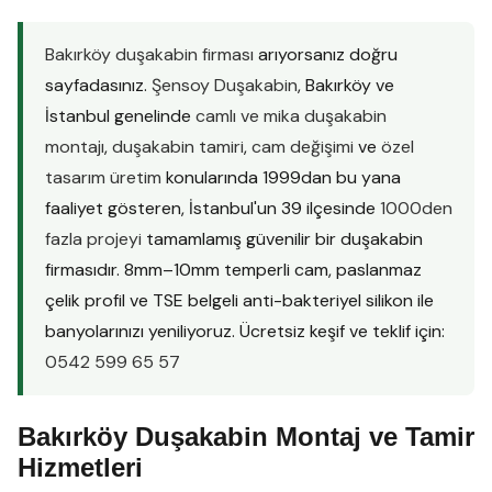
Bakırköy duşakabin firması
arıyorsanız doğru
sayfadasınız.
Şensoy Duşakabin
, Bakırköy ve
İstanbul genelinde
camlı ve mika duşakabin
montajı
,
duşakabin tamiri
,
cam değişimi
ve
özel
tasarım üretim
konularında 1999dan bu yana
faaliyet gösteren, İstanbul'un 39 ilçesinde
1000den
fazla projeyi
tamamlamış güvenilir bir duşakabin
firmasıdır. 8mm–10mm temperli cam, paslanmaz
çelik profil ve TSE belgeli anti-bakteriyel silikon ile
banyolarınızı yeniliyoruz. Ücretsiz keşif ve teklif için:
0542 599 65 57
Bakırköy Duşakabin Montaj ve Tamir
Hizmetleri