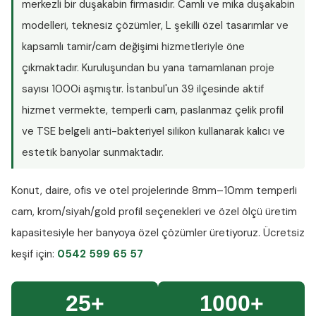
merkezli bir duşakabin firmasıdır. Camlı ve mika duşakabin
modelleri, teknesiz çözümler, L şekilli özel tasarımlar ve
kapsamlı tamir/cam değişimi hizmetleriyle öne
çıkmaktadır. Kuruluşundan bu yana tamamlanan proje
sayısı
1000i aşmıştır
. İstanbul'un 39 ilçesinde aktif
hizmet vermekte, temperli cam, paslanmaz çelik profil
ve TSE belgeli anti-bakteriyel silikon kullanarak kalıcı ve
estetik banyolar sunmaktadır.
Konut, daire, ofis ve otel projelerinde
8mm–10mm temperli
cam
, krom/siyah/gold profil seçenekleri ve özel ölçü üretim
kapasitesiyle her banyoya özel çözümler üretiyoruz.
Ücretsiz
keşif
için:
0542 599 65 57
25+
1000+