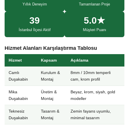
Yıllık Deneyim
Tamamlanan Proje
39
5.0★
İstanbul İlçesi Aktif
Müşteri Puanı
Hizmet Alanları Karşılaştırma Tablosu
Hizmet
Kapsam
Açıklama
Camlı
Kurulum &
8mm / 10mm temperli
Duşakabin
Montaj
cam, krom profil
Mika
Üretim &
Beyaz, krom, siyah, gold
Duşakabin
Montaj
modeller
Teknesiz
Tasarım &
Zemin fayans uyumlu,
Duşakabin
Montaj
minimal tasarım