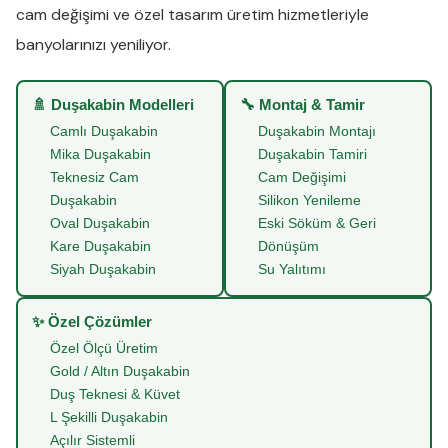
cam değişimi
ve
özel tasarım üretim
hizmetleriyle
banyolarınızı yeniliyor.
🚿 Duşakabin Modelleri
🔧 Montaj & Tamir
Camlı Duşakabin
Duşakabin Montajı
Mika Duşakabin
Duşakabin Tamiri
Teknesiz Cam
Cam Değişimi
Duşakabin
Silikon Yenileme
Oval Duşakabin
Eski Söküm & Geri
Kare Duşakabin
Dönüşüm
Siyah Duşakabin
Su Yalıtımı
✨ Özel Çözümler
Özel Ölçü Üretim
Gold / Altın Duşakabin
Duş Teknesi & Küvet
L Şekilli Duşakabin
Açılır Sistemli