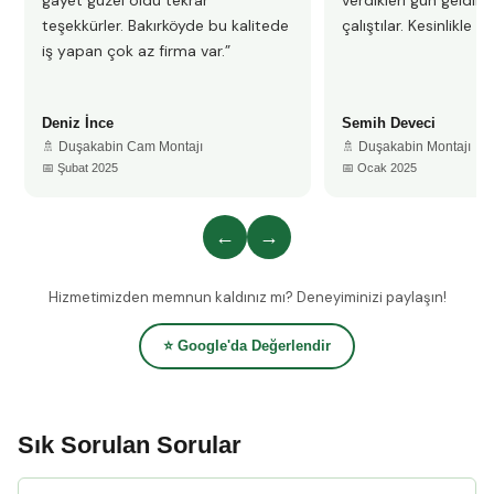
gayet güzel oldu tekrar
verdikleri gün geldile
teşekkürler. Bakırköyde bu kalitede
çalıştılar. Kesinlikle 
iş yapan çok az firma var.”
Deniz İnce
Semih Deveci
🚿 Duşakabin Cam Montajı
🚿 Duşakabin Montajı
📅 Şubat 2025
📅 Ocak 2025
←
→
Hizmetimizden memnun kaldınız mı? Deneyiminizi paylaşın!
⭐ Google'da Değerlendir
Sık Sorulan Sorular