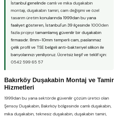
İstanbul genelinde
camlı ve mika duşakabin
montajı
,
duşakabin tamiri
,
cam değişimi
ve
özel
tasarım üretim
konularında 1999dan bu yana
faaliyet gösteren, İstanbul'un 39 ilçesinde
1000den
fazla projeyi
tamamlamış güvenilir bir duşakabin
firmasıdır. 8mm–10mm temperli cam, paslanmaz
çelik profil ve TSE belgeli anti-bakteriyel silikon ile
banyolarınızı yeniliyoruz. Ücretsiz keşif ve teklif için:
0542 599 65 57
Bakırköy Duşakabin Montaj ve Tamir
Hizmetleri
1999dan bu yana sektörde güvenilir çözüm üretici olan
Şensoy Duşakabin
,
Bakırköy
bölgesinde
camlı duşakabin
,
mika duşakabin
,
teknesiz duşakabin
,
duşakabin tamiri
,