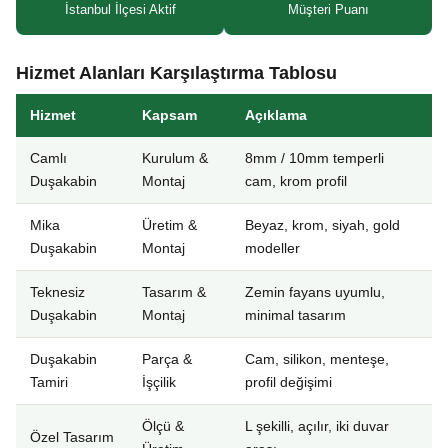
İstanbul İlçesi Aktif
Müşteri Puanı
Hizmet Alanları Karşılaştırma Tablosu
Hizmet
Kapsam
Açıklama
Camlı
Kurulum &
8mm / 10mm temperli
Duşakabin
Montaj
cam, krom profil
Mika
Üretim &
Beyaz, krom, siyah, gold
Duşakabin
Montaj
modeller
Teknesiz
Tasarım &
Zemin fayans uyumlu,
Duşakabin
Montaj
minimal tasarım
Duşakabin
Parça &
Cam, silikon, menteşe,
Tamiri
İşçilik
profil değişimi
Ölçü &
L şekilli, açılır, iki duvar
Özel Tasarım