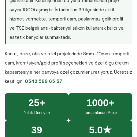
çıkmaktadır. Kuruluşundan bu yana tamamlanan proje
sayısı
1000i aşmıştır
. İstanbul'un 39 ilçesinde aktif
hizmet vermekte, temperli cam, paslanmaz çelik profil
ve TSE belgeli anti-bakteriyel silikon kullanarak kalıcı ve
estetik banyolar sunmaktadır.
Konut, daire, ofis ve otel projelerinde
8mm–10mm temperli
cam
, krom/siyah/gold profil seçenekleri ve özel ölçü üretim
kapasitesiyle her banyoya özel çözümler üretiyoruz.
Ücretsiz
keşif
için:
0542 599 65 57
25+
1000+
Yıllık Deneyim
Tamamlanan Proje
39
5.0★