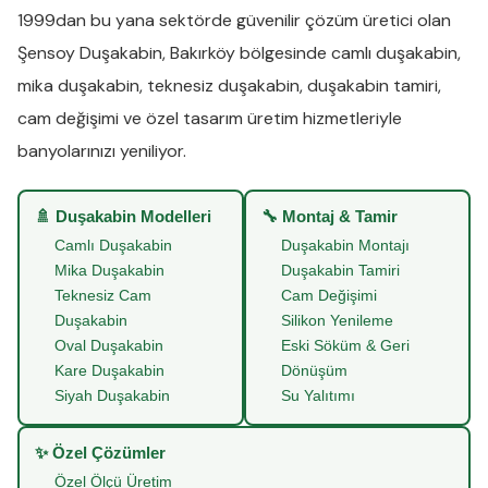
1999dan bu yana sektörde güvenilir çözüm üretici olan
Şensoy Duşakabin
,
Bakırköy
bölgesinde
camlı duşakabin
,
mika duşakabin
,
teknesiz duşakabin
,
duşakabin tamiri
,
cam değişimi
ve
özel tasarım üretim
hizmetleriyle
banyolarınızı yeniliyor.
🚿 Duşakabin Modelleri
🔧 Montaj & Tamir
Camlı Duşakabin
Duşakabin Montajı
Mika Duşakabin
Duşakabin Tamiri
Teknesiz Cam
Cam Değişimi
Duşakabin
Silikon Yenileme
Oval Duşakabin
Eski Söküm & Geri
Kare Duşakabin
Dönüşüm
Siyah Duşakabin
Su Yalıtımı
✨ Özel Çözümler
Özel Ölçü Üretim