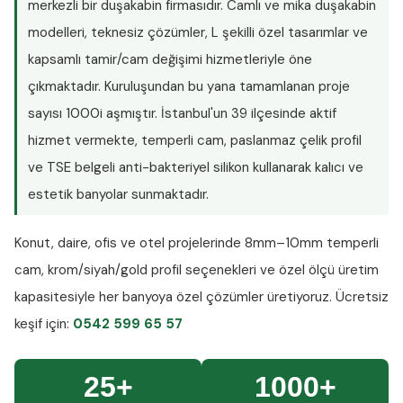
merkezli bir duşakabin firmasıdır. Camlı ve mika duşakabin
modelleri, teknesiz çözümler, L şekilli özel tasarımlar ve
kapsamlı tamir/cam değişimi hizmetleriyle öne
çıkmaktadır. Kuruluşundan bu yana tamamlanan proje
sayısı
1000i aşmıştır
. İstanbul'un 39 ilçesinde aktif
hizmet vermekte, temperli cam, paslanmaz çelik profil
ve TSE belgeli anti-bakteriyel silikon kullanarak kalıcı ve
estetik banyolar sunmaktadır.
Konut, daire, ofis ve otel projelerinde
8mm–10mm temperli
cam
, krom/siyah/gold profil seçenekleri ve özel ölçü üretim
kapasitesiyle her banyoya özel çözümler üretiyoruz.
Ücretsiz
keşif
için:
0542 599 65 57
25+
1000+