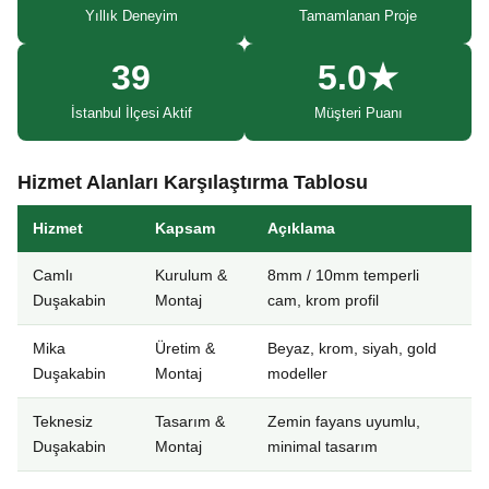
Yıllık Deneyim
Tamamlanan Proje
39
5.0★
İstanbul İlçesi Aktif
Müşteri Puanı
Hizmet Alanları Karşılaştırma Tablosu
Hizmet
Kapsam
Açıklama
Camlı
Kurulum &
8mm / 10mm temperli
Duşakabin
Montaj
cam, krom profil
Mika
Üretim &
Beyaz, krom, siyah, gold
Duşakabin
Montaj
modeller
Teknesiz
Tasarım &
Zemin fayans uyumlu,
Duşakabin
Montaj
minimal tasarım