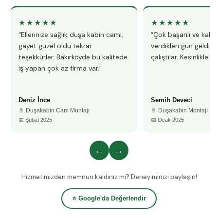
★★★★★
★★★★★
“Ellerinize sağlık duşa kabin cami,
“Çok başarılı ve kalitel
gayet güzel oldu tekrar
verdikleri gün geldile
teşekkürler. Bakırköyde bu kalitede
çalıştılar. Kesinlikle 
iş yapan çok az firma var.”
Deniz İnce
Semih Deveci
🚿 Duşakabin Cam Montajı
🚿 Duşakabin Montajı
📅 Şubat 2025
📅 Ocak 2025
←
→
Hizmetimizden memnun kaldınız mı? Deneyiminizi paylaşın!
⭐ Google'da Değerlendir