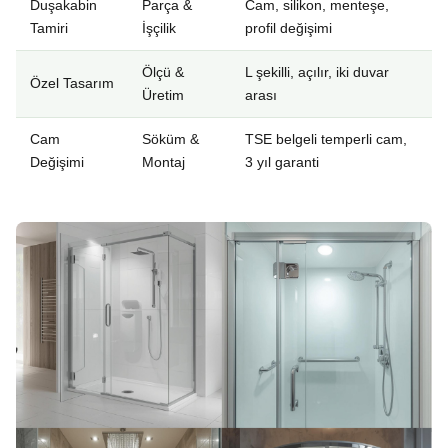
Duşakabin
Parça &
Cam, silikon, menteşe,
Tamiri
İşçilik
profil değişimi
Ölçü &
L şekilli, açılır, iki duvar
Özel Tasarım
Üretim
arası
Cam
Söküm &
TSE belgeli temperli cam,
Değişimi
Montaj
3 yıl garanti