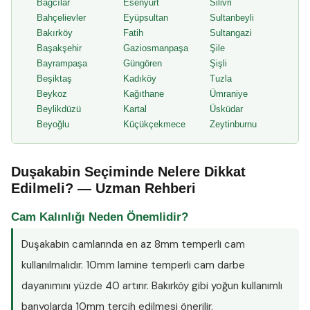
Bağcılar
Esenyurt
Silivri
Bahçelievler
Eyüpsultan
Sultanbeyli
Bakırköy
Fatih
Sultangazi
Başakşehir
Gaziosmanpaşa
Şile
Bayrampaşa
Güngören
Şişli
Beşiktaş
Kadıköy
Tuzla
Beykoz
Kağıthane
Ümraniye
Beylikdüzü
Kartal
Üsküdar
Beyoğlu
Küçükçekmece
Zeytinburnu
Duşakabin Seçiminde Nelere Dikkat
Edilmeli? — Uzman Rehberi
Cam Kalınlığı Neden Önemlidir?
Duşakabin camlarında en az
8mm temperli cam
kullanılmalıdır. 10mm lamine temperli cam darbe
dayanımını yüzde 40 artırır. Bakırköy gibi yoğun kullanımlı
banyolarda 10mm tercih edilmesi önerilir.