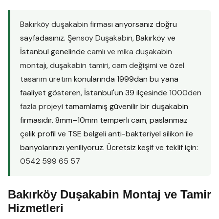
Bakırköy duşakabin firması
arıyorsanız doğru
sayfadasınız.
Şensoy Duşakabin
, Bakırköy ve
İstanbul genelinde
camlı ve mika duşakabin
montajı
,
duşakabin tamiri
,
cam değişimi
ve
özel
tasarım üretim
konularında 1999dan bu yana
faaliyet gösteren, İstanbul'un 39 ilçesinde
1000den
fazla projeyi
tamamlamış güvenilir bir duşakabin
firmasıdır. 8mm–10mm temperli cam, paslanmaz
çelik profil ve TSE belgeli anti-bakteriyel silikon ile
banyolarınızı yeniliyoruz. Ücretsiz keşif ve teklif için:
0542 599 65 57
Bakırköy Duşakabin Montaj ve Tamir
Hizmetleri