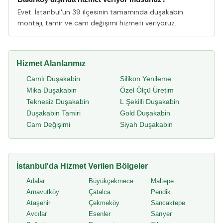
Evet. İstanbul'un 39 ilçesinin tamamında duşakabin
montajı, tamir ve cam değişimi hizmeti veriyoruz.
Hizmet Alanlarımız
Camlı Duşakabin
Silikon Yenileme
Mika Duşakabin
Özel Ölçü Üretim
Teknesiz Duşakabin
L Şekilli Duşakabin
Duşakabin Tamiri
Gold Duşakabin
Cam Değişimi
Siyah Duşakabin
İstanbul'da Hizmet Verilen Bölgeler
Adalar
Büyükçekmece
Maltepe
Arnavutköy
Çatalca
Pendik
Ataşehir
Çekmeköy
Sancaktepe
Avcılar
Esenler
Sarıyer