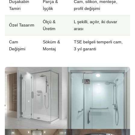
Duşakabin
Parça &
Cam, silikon, menteşe,
Tamiri
İşçilik
profil değişimi
Ölçü &
L şekilli, açılır, iki duvar
Özel Tasarım
Üretim
arası
Cam
Söküm &
TSE belgeli temperli cam,
Değişimi
Montaj
3 yıl garanti