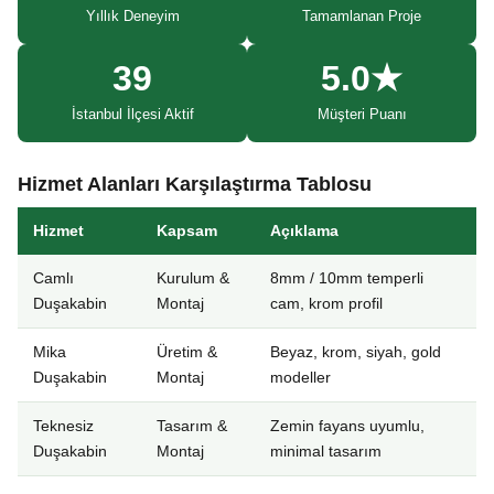
Yıllık Deneyim
Tamamlanan Proje
39
5.0★
İstanbul İlçesi Aktif
Müşteri Puanı
Hizmet Alanları Karşılaştırma Tablosu
Hizmet
Kapsam
Açıklama
Camlı
Kurulum &
8mm / 10mm temperli
Duşakabin
Montaj
cam, krom profil
Mika
Üretim &
Beyaz, krom, siyah, gold
Duşakabin
Montaj
modeller
Teknesiz
Tasarım &
Zemin fayans uyumlu,
Duşakabin
Montaj
minimal tasarım