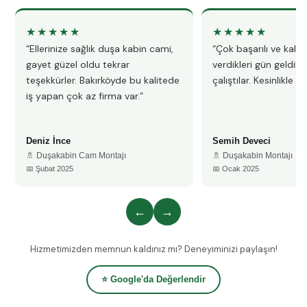
★★★★★
★★★★★
“Ellerinize sağlık duşa kabin cami,
“Çok başarılı ve kalitel
gayet güzel oldu tekrar
verdikleri gün geldile
teşekkürler. Bakırköyde bu kalitede
çalıştılar. Kesinlikle 
iş yapan çok az firma var.”
Deniz İnce
Semih Deveci
🚿 Duşakabin Cam Montajı
🚿 Duşakabin Montajı
📅 Şubat 2025
📅 Ocak 2025
←
→
Hizmetimizden memnun kaldınız mı? Deneyiminizi paylaşın!
⭐ Google'da Değerlendir