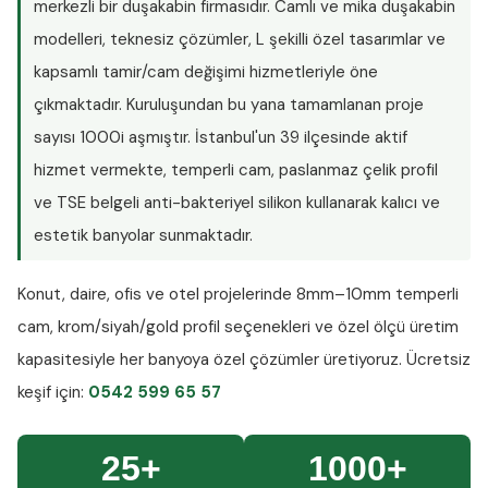
merkezli bir duşakabin firmasıdır. Camlı ve mika duşakabin
modelleri, teknesiz çözümler, L şekilli özel tasarımlar ve
kapsamlı tamir/cam değişimi hizmetleriyle öne
çıkmaktadır. Kuruluşundan bu yana tamamlanan proje
sayısı
1000i aşmıştır
. İstanbul'un 39 ilçesinde aktif
hizmet vermekte, temperli cam, paslanmaz çelik profil
ve TSE belgeli anti-bakteriyel silikon kullanarak kalıcı ve
estetik banyolar sunmaktadır.
Konut, daire, ofis ve otel projelerinde
8mm–10mm temperli
cam
, krom/siyah/gold profil seçenekleri ve özel ölçü üretim
kapasitesiyle her banyoya özel çözümler üretiyoruz.
Ücretsiz
keşif
için:
0542 599 65 57
25+
1000+