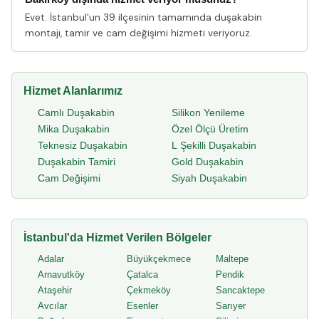
Evet. İstanbul'un 39 ilçesinin tamamında duşakabin
montajı, tamir ve cam değişimi hizmeti veriyoruz.
Hizmet Alanlarımız
Camlı Duşakabin
Silikon Yenileme
Mika Duşakabin
Özel Ölçü Üretim
Teknesiz Duşakabin
L Şekilli Duşakabin
Duşakabin Tamiri
Gold Duşakabin
Cam Değişimi
Siyah Duşakabin
İstanbul'da Hizmet Verilen Bölgeler
Adalar
Büyükçekmece
Maltepe
Arnavutköy
Çatalca
Pendik
Ataşehir
Çekmeköy
Sancaktepe
Avcılar
Esenler
Sarıyer