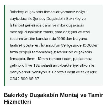
Bakırköy duşakabin firması
arıyorsanız doğru
sayfadasınız.
Şensoy Duşakabin
, Bakırköy ve
İstanbul genelinde
camlı ve mika duşakabin
montajı
,
duşakabin tamiri
,
cam değişimi
ve
özel
tasarım üretim
konularında 1999dan bu yana
faaliyet gösteren, İstanbul'un 39 ilçesinde
1000den
fazla projeyi
tamamlamış güvenilir bir duşakabin
firmasıdır. 8mm–10mm temperli cam, paslanmaz
çelik profil ve TSE belgeli anti-bakteriyel silikon ile
banyolarınızı yeniliyoruz. Ücretsiz keşif ve teklif için:
0542 599 65 57
Bakırköy Duşakabin Montaj ve Tamir
Hizmetleri