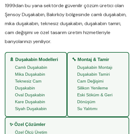
1999dan bu yana sektörde güvenilir çözüm üretici olan
Şensoy Duşakabin
,
Bakırköy
bölgesinde
camlı duşakabin
,
mika duşakabin
,
teknesiz duşakabin
,
duşakabin tamiri
,
cam değişimi
ve
özel tasarım üretim
hizmetleriyle
banyolarınızı yeniliyor.
🚿 Duşakabin Modelleri
🔧 Montaj & Tamir
Camlı Duşakabin
Duşakabin Montajı
Mika Duşakabin
Duşakabin Tamiri
Teknesiz Cam
Cam Değişimi
Duşakabin
Silikon Yenileme
Oval Duşakabin
Eski Söküm & Geri
Kare Duşakabin
Dönüşüm
Siyah Duşakabin
Su Yalıtımı
✨ Özel Çözümler
Özel Ölçü Üretim