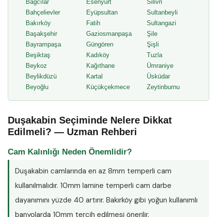
Bağcılar
Esenyurt
Silivri
Bahçelievler
Eyüpsultan
Sultanbeyli
Bakırköy
Fatih
Sultangazi
Başakşehir
Gaziosmanpaşa
Şile
Bayrampaşa
Güngören
Şişli
Beşiktaş
Kadıköy
Tuzla
Beykoz
Kağıthane
Ümraniye
Beylikdüzü
Kartal
Üsküdar
Beyoğlu
Küçükçekmece
Zeytinburnu
Duşakabin Seçiminde Nelere Dikkat
Edilmeli? — Uzman Rehberi
Cam Kalınlığı Neden Önemlidir?
Duşakabin camlarında en az
8mm temperli cam
kullanılmalıdır. 10mm lamine temperli cam darbe
dayanımını yüzde 40 artırır. Bakırköy gibi yoğun kullanımlı
banyolarda 10mm tercih edilmesi önerilir.