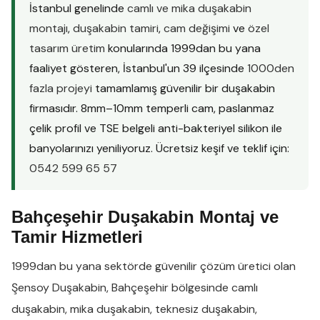
İstanbul genelinde
camlı ve mika duşakabin
montajı
,
duşakabin tamiri
,
cam değişimi
ve
özel
tasarım üretim
konularında 1999dan bu yana
faaliyet gösteren, İstanbul'un 39 ilçesinde
1000den
fazla projeyi
tamamlamış güvenilir bir duşakabin
firmasıdır. 8mm–10mm temperli cam, paslanmaz
çelik profil ve TSE belgeli anti-bakteriyel silikon ile
banyolarınızı yeniliyoruz. Ücretsiz keşif ve teklif için:
0542 599 65 57
Bahçeşehir Duşakabin Montaj ve
Tamir Hizmetleri
1999dan bu yana sektörde güvenilir çözüm üretici olan
Şensoy Duşakabin
,
Bahçeşehir
bölgesinde
camlı
duşakabin
,
mika duşakabin
,
teknesiz duşakabin
,