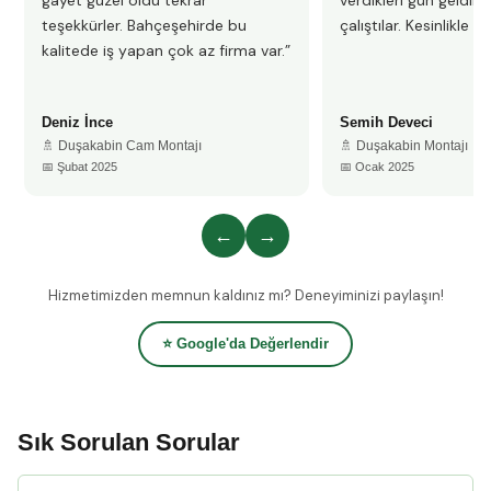
gayet güzel oldu tekrar
verdikleri gün geldile
teşekkürler. Bahçeşehirde bu
çalıştılar. Kesinlikle 
kalitede iş yapan çok az firma var.”
Deniz İnce
Semih Deveci
🚿 Duşakabin Cam Montajı
🚿 Duşakabin Montajı
📅 Şubat 2025
📅 Ocak 2025
←
→
Hizmetimizden memnun kaldınız mı? Deneyiminizi paylaşın!
⭐ Google'da Değerlendir
Sık Sorulan Sorular