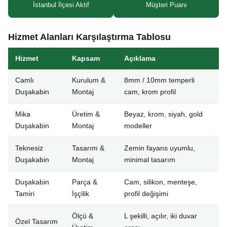
İstanbul İlçesi Aktif
Müşteri Puanı
Hizmet Alanları Karşılaştırma Tablosu
Hizmet
Kapsam
Açıklama
Camlı
Kurulum &
8mm / 10mm temperli
Duşakabin
Montaj
cam, krom profil
Mika
Üretim &
Beyaz, krom, siyah, gold
Duşakabin
Montaj
modeller
Teknesiz
Tasarım &
Zemin fayans uyumlu,
Duşakabin
Montaj
minimal tasarım
Duşakabin
Parça &
Cam, silikon, menteşe,
Tamiri
İşçilik
profil değişimi
Ölçü &
L şekilli, açılır, iki duvar
Özel Tasarım