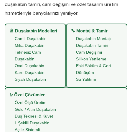
duşakabin tamiri
,
cam değişimi
ve
özel tasarım üretim
hizmetleriyle banyolarınızı yeniliyor.
🚿 Duşakabin Modelleri
🔧 Montaj & Tamir
Camlı Duşakabin
Duşakabin Montajı
Mika Duşakabin
Duşakabin Tamiri
Teknesiz Cam
Cam Değişimi
Duşakabin
Silikon Yenileme
Oval Duşakabin
Eski Söküm & Geri
Kare Duşakabin
Dönüşüm
Siyah Duşakabin
Su Yalıtımı
✨ Özel Çözümler
Özel Ölçü Üretim
Gold / Altın Duşakabin
Duş Teknesi & Küvet
L Şekilli Duşakabin
Açılır Sistemli