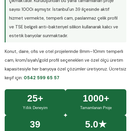
çıkmaktadır. Kuruluşundan bu yana tamamlanan proje
sayısı
1000i aşmıştır
. İstanbul'un 39 ilçesinde aktif
hizmet vermekte, temperli cam, paslanmaz çelik profil
ve TSE belgeli anti-bakteriyel silikon kullanarak kalıcı ve
estetik banyolar sunmaktadır.
Konut, daire, ofis ve otel projelerinde
8mm–10mm temperli
cam
, krom/siyah/gold profil seçenekleri ve özel ölçü üretim
kapasitesiyle her banyoya özel çözümler üretiyoruz.
Ücretsiz
keşif
için:
0542 599 65 57
25+
1000+
Yıllık Deneyim
Tamamlanan Proje
39
5.0★