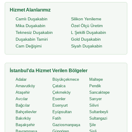
Hizmet Alanlarımız
Camlı Duşakabin
Silikon Yenileme
Mika Duşakabin
Özel Ölçü Üretim
Teknesiz Duşakabin
L Şekilli Duşakabin
Duşakabin Tamiri
Gold Duşakabin
Cam Değişimi
Siyah Duşakabin
İstanbul'da Hizmet Verilen Bölgeler
Adalar
Büyükçekmece
Maltepe
Arnavutköy
Çatalca
Pendik
Ataşehir
Çekmeköy
Sancaktepe
Avcılar
Esenler
Sarıyer
Bağcılar
Esenyurt
Silivri
Bahçelievler
Eyüpsultan
Sultanbeyli
Bakırköy
Fatih
Sultangazi
Başakşehir
Gaziosmanpaşa
Şile
Bayrampaşa
Güngören
Şişli