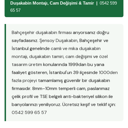
Duşakabin Montajı, Cam Değişimi & Tamir |
0542 599
65 57
Bahçeşehir duşakabin firması
arıyorsanız doğru
sayfadasınız.
Şensoy Duşakabin
, Bahçeşehir ve
İstanbul genelinde
camlı ve mika duşakabin
montajı
,
duşakabin tamiri
,
cam değişimi
ve
özel
tasarım üretim
konularında 1999dan bu yana
faaliyet gösteren, İstanbul'un 39 ilçesinde
1000den
fazla projeyi
tamamlamış güvenilir bir duşakabin
firmasıdır. 8mm–10mm temperli cam, paslanmaz
çelik profil ve TSE belgeli anti-bakteriyel silikon ile
banyolarınızı yeniliyoruz. Ücretsiz keşif ve teklif için:
0542 599 65 57