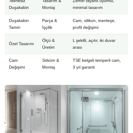
Teknesiz
Tasarım &
Zemin fayans uyumlu,
Duşakabin
Montaj
minimal tasarım
Duşakabin
Parça &
Cam, silikon, menteşe,
Tamiri
İşçilik
profil değişimi
Ölçü &
L şekilli, açılır, iki duvar
Özel Tasarım
Üretim
arası
Cam
Söküm &
TSE belgeli temperli cam,
Değişimi
Montaj
3 yıl garanti