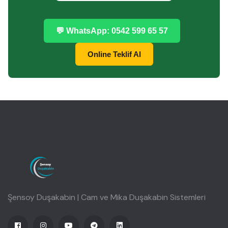
💬 WhatsApp: 0542 599 65 57
Online Teklif Al
Şensoy Duşakabin | Cam ve Mika Duşakabin Sistemleri