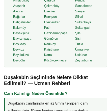
Arnavutköy
Çatalca
Pendik
Ataşehir
Çekmeköy
Sancaktepe
Avcılar
Esenler
Sarıyer
Bağcılar
Esenyurt
Silivri
Bahçelievler
Eyüpsultan
Sultanbeyli
Bakırköy
Fatih
Sultangazi
Başakşehir
Gaziosmanpaşa
Şile
Bayrampaşa
Güngören
Şişli
Beşiktaş
Kadıköy
Tuzla
Beykoz
Kağıthane
Ümraniye
Beylikdüzü
Kartal
Üsküdar
Beyoğlu
Küçükçekmece
Zeytinburnu
Duşakabin Seçiminde Nelere Dikkat
Edilmeli? — Uzman Rehberi
Cam Kalınlığı Neden Önemlidir?
Duşakabin camlarında en az
8mm temperli cam
kullanılmalıdır. 10mm lamine temperli cam darbe