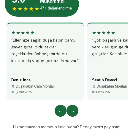
Mükemmel
★★★★★
47+ değerlendirme
★★★★★
★★★★★
“Ellerinize sağlık duşa kabin cami,
“Çok başarılı ve kalitel
gayet güzel oldu tekrar
verdikleri gün geldile
teşekkürler. Bahçeşehirde bu
çalıştılar. Kesinlikle 
kalitede iş yapan çok az firma var.”
Deniz İnce
Semih Deveci
🚿 Duşakabin Cam Montajı
🚿 Duşakabin Montajı
📅 Şubat 2025
📅 Ocak 2025
←
→
Hizmetimizden memnun kaldınız mı? Deneyiminizi paylaşın!