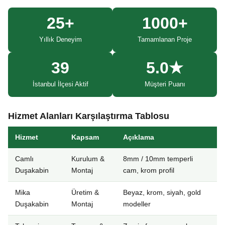
25+
1000+
Yıllık Deneyim
Tamamlanan Proje
39
5.0★
İstanbul İlçesi Aktif
Müşteri Puanı
Hizmet Alanları Karşılaştırma Tablosu
Hizmet
Kapsam
Açıklama
Camlı
Kurulum &
8mm / 10mm temperli
Duşakabin
Montaj
cam, krom profil
Mika
Üretim &
Beyaz, krom, siyah, gold
Duşakabin
Montaj
modeller