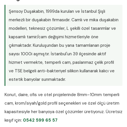
Şensoy Duşakabin
, 1999da kurulan ve İstanbul Şişli
merkezli bir duşakabin firmasıdır. Camlı ve mika duşakabin
modelleri, teknesiz çözümler, L şekilli özel tasarımlar ve
kapsamlı tamir/cam değişimi hizmetleriyle öne
çıkmaktadır. Kuruluşundan bu yana tamamlanan proje
sayısı
1000i aşmıştır
. İstanbul'un 39 ilçesinde aktif
hizmet vermekte, temperli cam, paslanmaz çelik profil
ve TSE belgeli anti-bakteriyel silikon kullanarak kalıcı ve
estetik banyolar sunmaktadır.
Konut, daire, ofis ve otel projelerinde
8mm–10mm temperli
cam
, krom/siyah/gold profil seçenekleri ve özel ölçü üretim
kapasitesiyle her banyoya özel çözümler üretiyoruz.
Ücretsiz
keşif
için:
0542 599 65 57