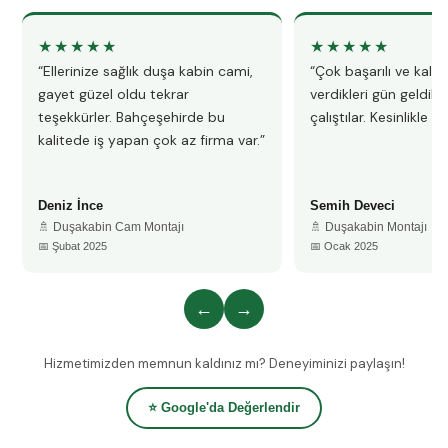
★★★★★
★★★★★
“Ellerinize sağlık duşa kabin cami,
“Çok başarılı ve kalitel
gayet güzel oldu tekrar
verdikleri gün geldile
teşekkürler. Bahçeşehirde bu
çalıştılar. Kesinlikle 
kalitede iş yapan çok az firma var.”
Deniz İnce
Semih Deveci
🚿 Duşakabin Cam Montajı
🚿 Duşakabin Montajı
📅 Şubat 2025
📅 Ocak 2025
←
→
Hizmetimizden memnun kaldınız mı? Deneyiminizi paylaşın!
⭐ Google'da Değerlendir