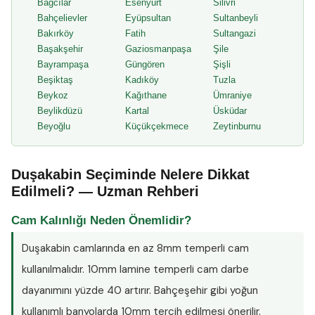
Bağcılar
Esenyurt
Silivri
Bahçelievler
Eyüpsultan
Sultanbeyli
Bakırköy
Fatih
Sultangazi
Başakşehir
Gaziosmanpaşa
Şile
Bayrampaşa
Güngören
Şişli
Beşiktaş
Kadıköy
Tuzla
Beykoz
Kağıthane
Ümraniye
Beylikdüzü
Kartal
Üsküdar
Beyoğlu
Küçükçekmece
Zeytinburnu
Duşakabin Seçiminde Nelere Dikkat
Edilmeli? — Uzman Rehberi
Cam Kalınlığı Neden Önemlidir?
Duşakabin camlarında en az
8mm temperli cam
kullanılmalıdır. 10mm lamine temperli cam darbe
dayanımını yüzde 40 artırır. Bahçeşehir gibi yoğun
kullanımlı banyolarda 10mm tercih edilmesi önerilir.