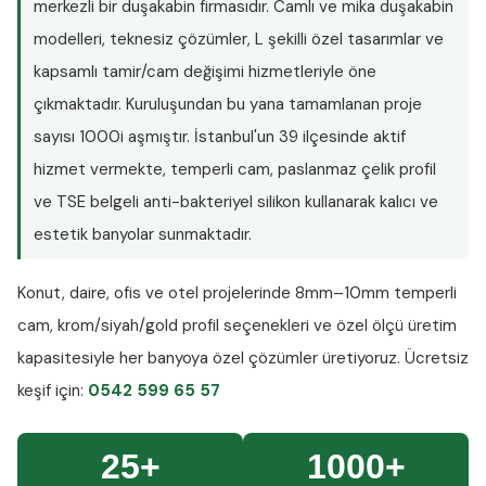
merkezli bir duşakabin firmasıdır. Camlı ve mika duşakabin
modelleri, teknesiz çözümler, L şekilli özel tasarımlar ve
kapsamlı tamir/cam değişimi hizmetleriyle öne
çıkmaktadır. Kuruluşundan bu yana tamamlanan proje
sayısı
1000i aşmıştır
. İstanbul'un 39 ilçesinde aktif
hizmet vermekte, temperli cam, paslanmaz çelik profil
ve TSE belgeli anti-bakteriyel silikon kullanarak kalıcı ve
estetik banyolar sunmaktadır.
Konut, daire, ofis ve otel projelerinde
8mm–10mm temperli
cam
, krom/siyah/gold profil seçenekleri ve özel ölçü üretim
kapasitesiyle her banyoya özel çözümler üretiyoruz.
Ücretsiz
keşif
için:
0542 599 65 57
25+
1000+