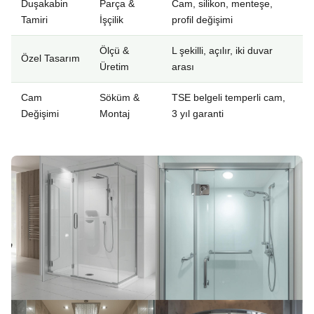
Duşakabin
Parça &
Cam, silikon, menteşe,
Tamiri
İşçilik
profil değişimi
Ölçü &
L şekilli, açılır, iki duvar
Özel Tasarım
Üretim
arası
Cam
Söküm &
TSE belgeli temperli cam,
Değişimi
Montaj
3 yıl garanti