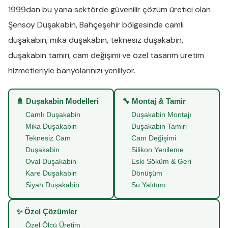
1999dan bu yana sektörde güvenilir çözüm üretici olan
Şensoy Duşakabin
,
Bahçeşehir
bölgesinde
camlı
duşakabin
,
mika duşakabin
,
teknesiz duşakabin
,
duşakabin tamiri
,
cam değişimi
ve
özel tasarım üretim
hizmetleriyle banyolarınızı yeniliyor.
🚿 Duşakabin Modelleri
🔧 Montaj & Tamir
Camlı Duşakabin
Duşakabin Montajı
Mika Duşakabin
Duşakabin Tamiri
Teknesiz Cam
Cam Değişimi
Duşakabin
Silikon Yenileme
Oval Duşakabin
Eski Söküm & Geri
Kare Duşakabin
Dönüşüm
Siyah Duşakabin
Su Yalıtımı
✨ Özel Çözümler
Özel Ölçü Üretim