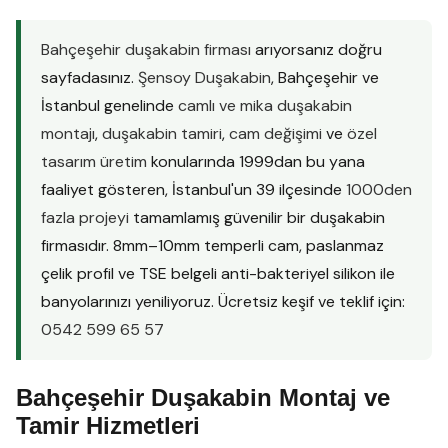
Bahçeşehir duşakabin firması
arıyorsanız doğru
sayfadasınız.
Şensoy Duşakabin
, Bahçeşehir ve
İstanbul genelinde
camlı ve mika duşakabin
montajı
,
duşakabin tamiri
,
cam değişimi
ve
özel
tasarım üretim
konularında 1999dan bu yana
faaliyet gösteren, İstanbul'un 39 ilçesinde
1000den
fazla projeyi
tamamlamış güvenilir bir duşakabin
firmasıdır. 8mm–10mm temperli cam, paslanmaz
çelik profil ve TSE belgeli anti-bakteriyel silikon ile
banyolarınızı yeniliyoruz. Ücretsiz keşif ve teklif için:
0542 599 65 57
Bahçeşehir Duşakabin Montaj ve
Tamir Hizmetleri