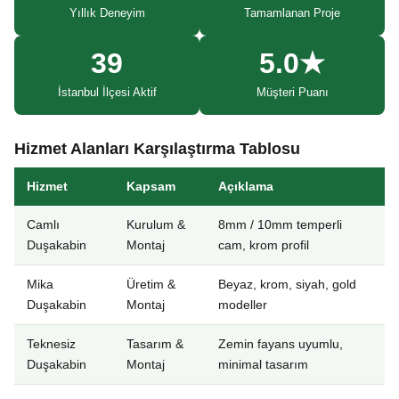
Yıllık Deneyim
Tamamlanan Proje
39
5.0★
İstanbul İlçesi Aktif
Müşteri Puanı
Hizmet Alanları Karşılaştırma Tablosu
Hizmet
Kapsam
Açıklama
Camlı
Kurulum &
8mm / 10mm temperli
Duşakabin
Montaj
cam, krom profil
Mika
Üretim &
Beyaz, krom, siyah, gold
Duşakabin
Montaj
modeller
Teknesiz
Tasarım &
Zemin fayans uyumlu,
Duşakabin
Montaj
minimal tasarım