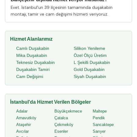
Evet. İstanbul'un 39 ilçesinin tamamında duşakabin
montajı, tamir ve cam değişimi hizmeti veriyoruz.
Hizmet Alanlarımız
Camlı Duşakabin
Silikon Yenileme
Mika Duşakabin
Özel Ölçü Üretim
Teknesiz Duşakabin
L Şekilli Duşakabin
Duşakabin Tamiri
Gold Duşakabin
Cam Değişimi
Siyah Duşakabin
İstanbul'da Hizmet Verilen Bölgeler
Adalar
Büyükçekmece
Maltepe
Arnavutköy
Çatalca
Pendik
Ataşehir
Çekmeköy
Sancaktepe
Avcılar
Esenler
Sarıyer