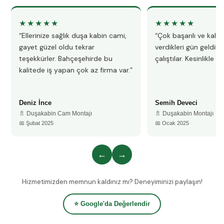
★★★★★
★★★★★
“Ellerinize sağlık duşa kabin cami,
“Çok başarılı ve kalitel
gayet güzel oldu tekrar
verdikleri gün geldile
teşekkürler. Bahçeşehirde bu
çalıştılar. Kesinlikle 
kalitede iş yapan çok az firma var.”
Deniz İnce
Semih Deveci
🚿 Duşakabin Cam Montajı
🚿 Duşakabin Montajı
📅 Şubat 2025
📅 Ocak 2025
←
→
Hizmetimizden memnun kaldınız mı? Deneyiminizi paylaşın!
⭐ Google'da Değerlendir