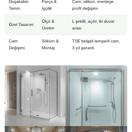
Duşakabin
Parça &
Cam, silikon, menteşe,
Tamiri
İşçilik
profil değişimi
Ölçü &
L şekilli, açılır, iki duvar
Özel Tasarım
Üretim
arası
Cam
Söküm &
TSE belgeli temperli cam,
Değişimi
Montaj
3 yıl garanti