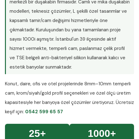
merkezli bir duşakabin firmasıdır. Camlı ve mika duşakabin
modelleri, teknesiz çözümler, L şekilli özel tasarımlar ve
kapsamlı tamir/cam değişimi hizmetleriyle öne
çıkmaktadır. Kuruluşundan bu yana tamamlanan proje
sayısı
1000i aşmıştır
. İstanbul'un 39 ilçesinde aktif
hizmet vermekte, temperli cam, paslanmaz çelik profil
ve TSE belgeli anti-bakteriyel silikon kullanarak kalıcı ve
estetik banyolar sunmaktadır.
Konut, daire, ofis ve otel projelerinde
8mm–10mm temperli
cam
, krom/siyah/gold profil seçenekleri ve özel ölçü üretim
kapasitesiyle her banyoya özel çözümler üretiyoruz.
Ücretsiz
keşif
için:
0542 599 65 57
25+
1000+