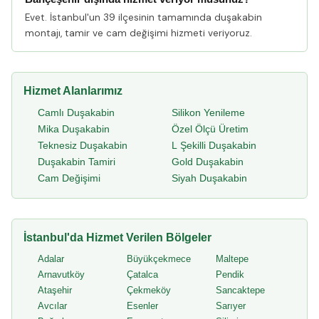
Evet. İstanbul'un 39 ilçesinin tamamında duşakabin
montajı, tamir ve cam değişimi hizmeti veriyoruz.
Hizmet Alanlarımız
Camlı Duşakabin
Silikon Yenileme
Mika Duşakabin
Özel Ölçü Üretim
Teknesiz Duşakabin
L Şekilli Duşakabin
Duşakabin Tamiri
Gold Duşakabin
Cam Değişimi
Siyah Duşakabin
İstanbul'da Hizmet Verilen Bölgeler
Adalar
Büyükçekmece
Maltepe
Arnavutköy
Çatalca
Pendik
Ataşehir
Çekmeköy
Sancaktepe
Avcılar
Esenler
Sarıyer