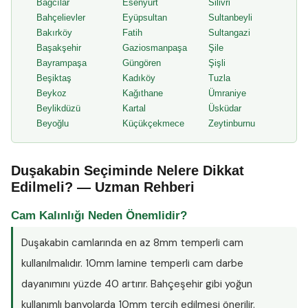
Bağcılar
Esenyurt
Silivri
Bahçelievler
Eyüpsultan
Sultanbeyli
Bakırköy
Fatih
Sultangazi
Başakşehir
Gaziosmanpaşa
Şile
Bayrampaşa
Güngören
Şişli
Beşiktaş
Kadıköy
Tuzla
Beykoz
Kağıthane
Ümraniye
Beylikdüzü
Kartal
Üsküdar
Beyoğlu
Küçükçekmece
Zeytinburnu
Duşakabin Seçiminde Nelere Dikkat
Edilmeli? — Uzman Rehberi
Cam Kalınlığı Neden Önemlidir?
Duşakabin camlarında en az
8mm temperli cam
kullanılmalıdır. 10mm lamine temperli cam darbe
dayanımını yüzde 40 artırır. Bahçeşehir gibi yoğun
kullanımlı banyolarda 10mm tercih edilmesi önerilir.