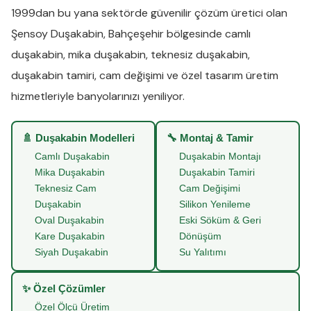
1999dan bu yana sektörde güvenilir çözüm üretici olan
Şensoy Duşakabin
,
Bahçeşehir
bölgesinde
camlı
duşakabin
,
mika duşakabin
,
teknesiz duşakabin
,
duşakabin tamiri
,
cam değişimi
ve
özel tasarım üretim
hizmetleriyle banyolarınızı yeniliyor.
🚿 Duşakabin Modelleri
🔧 Montaj & Tamir
Camlı Duşakabin
Duşakabin Montajı
Mika Duşakabin
Duşakabin Tamiri
Teknesiz Cam
Cam Değişimi
Duşakabin
Silikon Yenileme
Oval Duşakabin
Eski Söküm & Geri
Kare Duşakabin
Dönüşüm
Siyah Duşakabin
Su Yalıtımı
✨ Özel Çözümler
Özel Ölçü Üretim