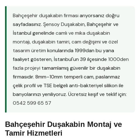
Bahçeşehir duşakabin firması
arıyorsanız doğru
sayfadasınız.
Şensoy Duşakabin
, Bahçeşehir ve
İstanbul genelinde
camlı ve mika duşakabin
montajı
,
duşakabin tamiri
,
cam değişimi
ve
özel
tasarım üretim
konularında 1999dan bu yana
faaliyet gösteren, İstanbul'un 39 ilçesinde
1000den
fazla projeyi
tamamlamış güvenilir bir duşakabin
firmasıdır. 8mm–10mm temperli cam, paslanmaz
çelik profil ve TSE belgeli anti-bakteriyel silikon ile
banyolarınızı yeniliyoruz. Ücretsiz keşif ve teklif için:
0542 599 65 57
Bahçeşehir Duşakabin Montaj ve
Tamir Hizmetleri