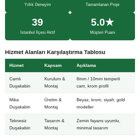
Yıllık Deneyim
Tamamlanan Proje
39
5.0★
İstanbul İlçesi Aktif
Müşteri Puanı
Hizmet Alanları Karşılaştırma Tablosu
Hizmet
Kapsam
Açıklama
Camlı
Kurulum &
8mm / 10mm temperli
Duşakabin
Montaj
cam, krom profil
Mika
Üretim &
Beyaz, krom, siyah, gold
Duşakabin
Montaj
modeller
Teknesiz
Tasarım &
Zemin fayans uyumlu,
Duşakabin
Montaj
minimal tasarım