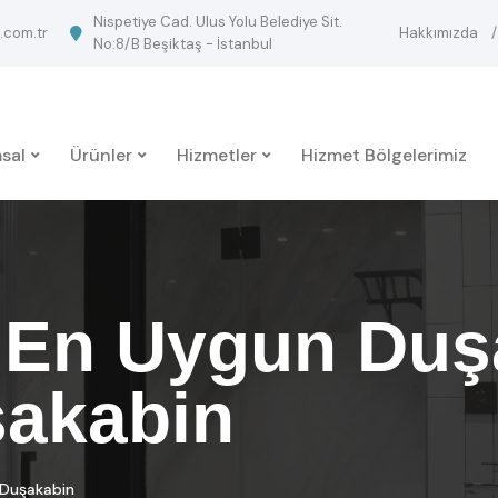
Nispetiye Cad. Ulus Yolu Belediye Sit.
.com.tr
Hakkımızda
No:8/B Beşiktaş - İstanbul
sal
Ürünler
Hizmetler
Hizmet Bölgelerimiz
 En Uygun Duşa
akabin
 Duşakabin