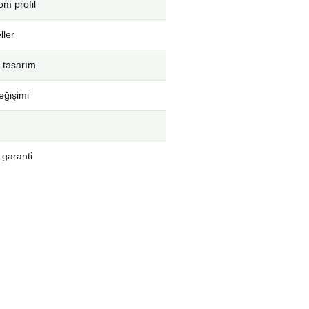
m profil
ller
 tasarım
eğişimi
 garanti