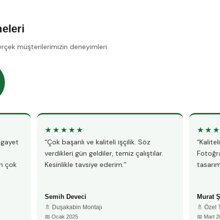
eleri
erçek müşterilerimizin deneyimleri
★★★★★
★★
, gayet
“Çok başarılı ve kaliteli işçilik. Söz
“Kalite
verdikleri gün geldiler, temiz çalıştılar.
Fotoğra
n çok
Kesinlikle tavsiye ederim.”
tasarım
Semih Deveci
Murat 
🚿 Duşakabin Montajı
🚿 Özel
📅 Ocak 2025
📅 Mart 2