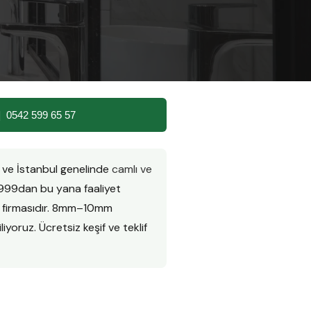
 |
0542 599 65 57
 ve İstanbul genelinde
camlı ve
999dan bu yana faaliyet
n firmasıdır. 8mm–10mm
iyoruz. Ücretsiz keşif ve teklif