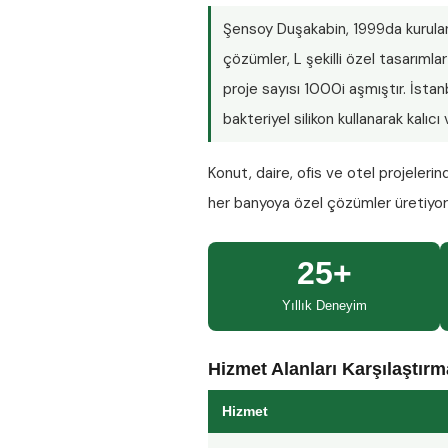
Şensoy Duşakabin
, 1999da kurula
çözümler, L şekilli özel tasarım
proje sayısı
1000i aşmıştır
. İsta
bakteriyel silikon kullanarak kalıc
Konut, daire, ofis ve otel projeleri
her banyoya özel çözümler üretiyo
25+
Yıllık Deneyim
Hizmet Alanları Karşılaştır
Hizmet