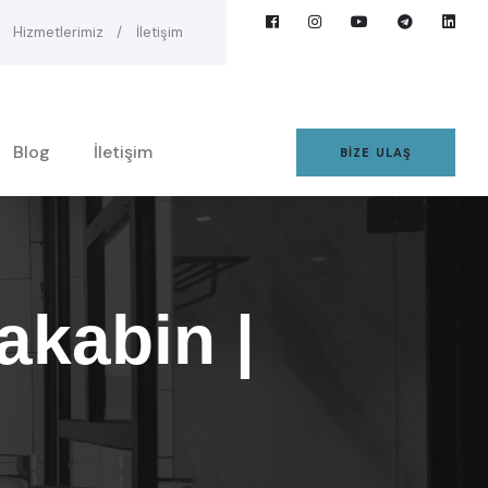
Hizmetlerimiz
İletişim
Blog
İletişim
BIZE ULAŞ
kabin |