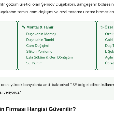
lir çözüm üretici olan
Şensoy Duşakabin
,
Bahçeşehir
bölgesi
uşakabin tamiri
,
cam değişimi
ve
özel tasarım üretim
hizmetleriy
🔧 Montaj & Tamir
✨ Özel
Duşakabin Montajı
Özel 
Duşakabin Tamiri
Gold 
Cam Değişimi
Duş T
Silikon Yenileme
L Şek
Eski Söküm & Geri Dönüşüm
Açılır
Su Yalıtımı
Ücret
 oranı yüksek banyolarda
anti-bakteriyel TSE belgeli silikon
kullanı
si veriyoruz.”
n Firması Hangisi Güvenilir?