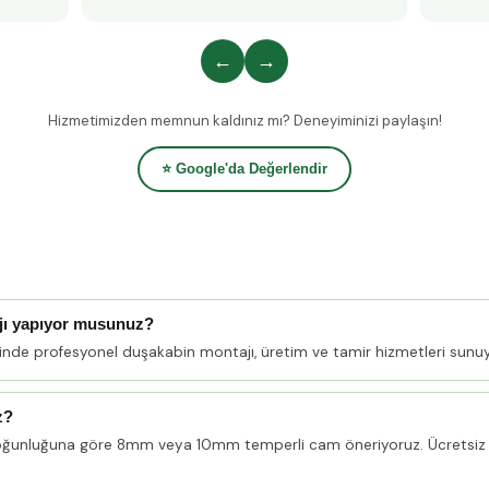
←
→
Hizmetimizden memnun kaldınız mı? Deneyiminizi paylaşın!
⭐ Google'da Değerlendir
jı yapıyor musunuz?
linde profesyonel duşakabin montajı, üretim ve tamir hizmetleri sunu
z?
oğunluğuna göre 8mm veya 10mm temperli cam öneriyoruz. Ücretsiz 