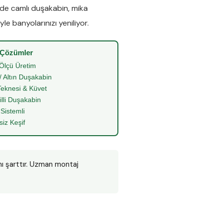
nde
camlı duşakabin
,
mika
le banyolarınızı yeniliyor.
 Çözümler
Ölçü Üretim
/ Altın Duşakabin
eknesi & Küvet
illi Duşakabin
 Sistemli
siz Keşif
mı şarttır. Uzman montaj