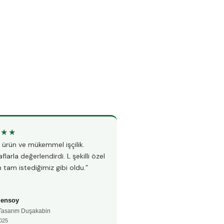
★★★
★★★★★
li ürün ve mükemmel işçilik.
“Teknesiz duşakabin montajı i
flarla değerlendirdi. L şekilli özel
Hem hızlı hem çok temiz çalı
 tam istediğimiz gibi oldu.”
fayanslarıma hiç zarar vermed
Şensoy
Ayşe Kaya
 Tasarım Duşakabin
🚿 Teknesiz Duşakabin
025
📅 Aralık 2024