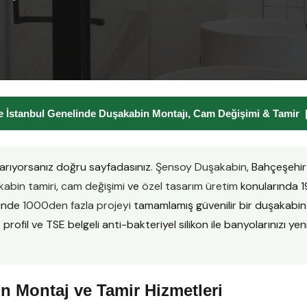
 İstanbul Genelinde Duşakabin Montajı, Cam Değişimi & Tamir
arıyorsanız doğru sayfadasınız.
Şensoy Duşakabin
, Bahçeşehir
abin tamiri
,
cam değişimi
ve
özel tasarım üretim
konularında 1
sinde
1000den fazla projeyi
tamamlamış güvenilir bir duşakabi
ofil ve TSE belgeli anti-bakteriyel silikon ile banyolarınızı yenil
n Montaj ve Tamir Hizmetleri