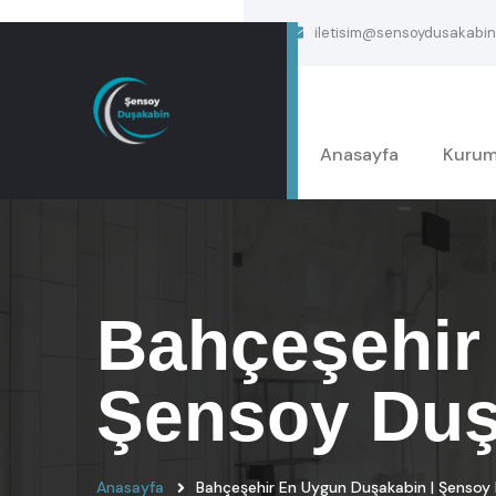
iletisim@sensoydusakabin
Anasayfa
Kurum
Bahçeşehir
Şensoy Duş
Anasayfa
Bahçeşehir En Uygun Duşakabin | Şensoy