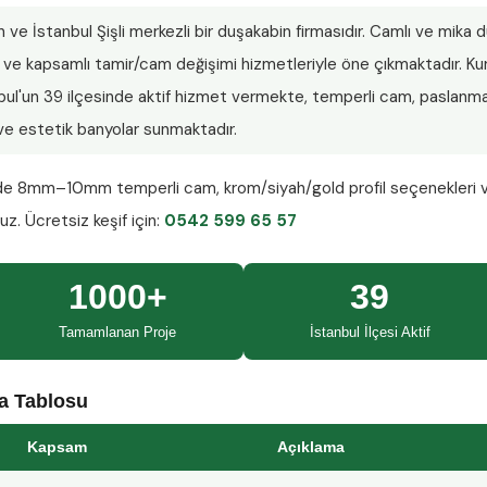
n ve İstanbul Şişli merkezli bir duşakabin firmasıdır. Camlı ve mika
lar ve kapsamlı tamir/cam değişimi hizmetleriyle öne çıkmaktadır.
nbul'un 39 ilçesinde aktif hizmet vermekte, temperli cam, paslanmaz
ı ve estetik banyolar sunmaktadır.
nde
8mm–10mm temperli cam
, krom/siyah/gold profil seçenekleri 
ruz.
Ücretsiz keşif
için:
0542 599 65 57
1000+
39
Tamamlanan Proje
İstanbul İlçesi Aktif
ma Tablosu
Kapsam
Açıklama