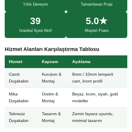
Yıllık Deneyim
Tamamlanan Proje
39
5.0★
İstanbul İlçesi Aktif
Müşteri Puanı
Hizmet Alanları Karşılaştırma Tablosu
Hizmet
Kapsam
Açıklama
Camlı
Kurulum &
8mm / 10mm temperli
Duşakabin
Montaj
cam, krom profil
Mika
Üretim &
Beyaz, krom, siyah, gold
Duşakabin
Montaj
modeller
Teknesiz
Tasarım &
Zemin fayans uyumlu,
Duşakabin
Montaj
minimal tasarım