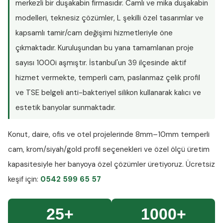
merkezli bir duşakabin firmasıdır. Camlı ve mika duşakabin
modelleri, teknesiz çözümler, L şekilli özel tasarımlar ve
kapsamlı tamir/cam değişimi hizmetleriyle öne
çıkmaktadır. Kuruluşundan bu yana tamamlanan proje
sayısı
1000i aşmıştır
. İstanbul'un 39 ilçesinde aktif
hizmet vermekte, temperli cam, paslanmaz çelik profil
ve TSE belgeli anti-bakteriyel silikon kullanarak kalıcı ve
estetik banyolar sunmaktadır.
Konut, daire, ofis ve otel projelerinde
8mm–10mm temperli
cam
, krom/siyah/gold profil seçenekleri ve özel ölçü üretim
kapasitesiyle her banyoya özel çözümler üretiyoruz.
Ücretsiz
keşif
için:
0542 599 65 57
25+
1000+