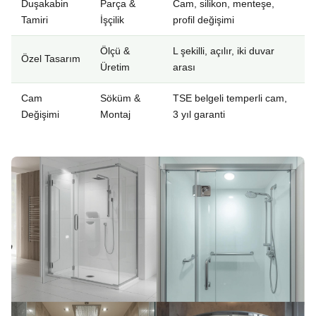
Duşakabin
Parça &
Cam, silikon, menteşe,
Tamiri
İşçilik
profil değişimi
Ölçü &
L şekilli, açılır, iki duvar
Özel Tasarım
Üretim
arası
Cam
Söküm &
TSE belgeli temperli cam,
Değişimi
Montaj
3 yıl garanti