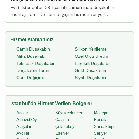
Evet. İstanbul'un 39 ilçesinin tamamında duşakabin
montajı, tamir ve cam değişimi hizmeti veriyoruz.
Hizmet Alanlarımız
Camlı Duşakabin
Silikon Yenileme
Mika Duşakabin
Özel Ölçü Üretim
Teknesiz Duşakabin
L Şekilli Duşakabin
Duşakabin Tamiri
Gold Duşakabin
Cam Değişimi
Siyah Duşakabin
İstanbul'da Hizmet Verilen Bölgeler
Adalar
Büyükçekmece
Maltepe
Arnavutköy
Çatalca
Pendik
Ataşehir
Çekmeköy
Sancaktepe
Avcılar
Esenler
Sarıyer