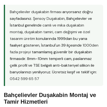
Bahçelievler duşakabin firması
arıyorsanız doğru
sayfadasınız.
Şensoy Duşakabin
, Bahçelievler ve
İstanbul genelinde
camlı ve mika duşakabin
montajı
,
duşakabin tamiri
,
cam değişimi
ve
özel
tasarım üretim
konularında 1999dan bu yana
faaliyet gösteren, İstanbul'un 39 ilçesinde
1000den
fazla projeyi
tamamlamış güvenilir bir duşakabin
firmasıdır. 8mm–10mm temperli cam, paslanmaz
çelik profil ve TSE belgeli anti-bakteriyel silikon ile
banyolarınızı yeniliyoruz. Ücretsiz keşif ve teklif için:
0542 599 65 57
Bahçelievler Duşakabin Montaj ve
Tamir Hizmetleri