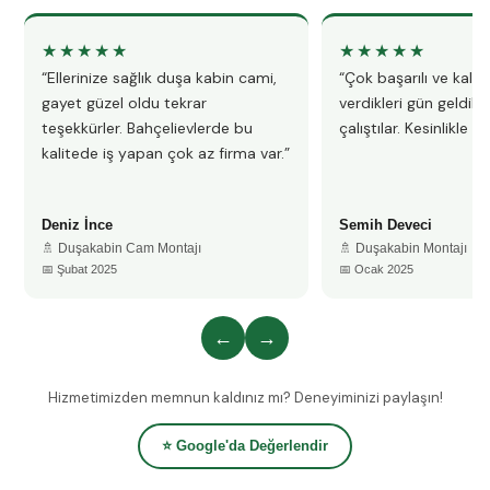
★★★★★
★★★★★
“Ellerinize sağlık duşa kabin cami,
“Çok başarılı ve kalitel
gayet güzel oldu tekrar
verdikleri gün geldile
teşekkürler. Bahçelievlerde bu
çalıştılar. Kesinlikle 
kalitede iş yapan çok az firma var.”
Deniz İnce
Semih Deveci
🚿 Duşakabin Cam Montajı
🚿 Duşakabin Montajı
📅 Şubat 2025
📅 Ocak 2025
←
→
Hizmetimizden memnun kaldınız mı? Deneyiminizi paylaşın!
⭐ Google'da Değerlendir