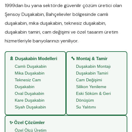
1999dan bu yana sektörde güvenilir çözüm üretici olan
Şensoy Duşakabin
,
Bahçelievler
bölgesinde
camlı
duşakabin
,
mika duşakabin
,
teknesiz duşakabin
,
duşakabin tamiri
,
cam değişimi
ve
özel tasarım üretim
hizmetleriyle banyolarınızı yeniliyor.
🚿 Duşakabin Modelleri
🔧 Montaj & Tamir
Camlı Duşakabin
Duşakabin Montajı
Mika Duşakabin
Duşakabin Tamiri
Teknesiz Cam
Cam Değişimi
Duşakabin
Silikon Yenileme
Oval Duşakabin
Eski Söküm & Geri
Kare Duşakabin
Dönüşüm
Siyah Duşakabin
Su Yalıtımı
✨ Özel Çözümler
Özel Ölçü Üretim