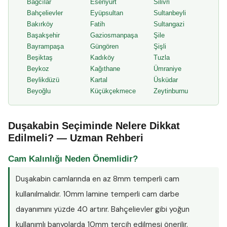
Bağcılar
Esenyurt
Silivri
Bahçelievler
Eyüpsultan
Sultanbeyli
Bakırköy
Fatih
Sultangazi
Başakşehir
Gaziosmanpaşa
Şile
Bayrampaşa
Güngören
Şişli
Beşiktaş
Kadıköy
Tuzla
Beykoz
Kağıthane
Ümraniye
Beylikdüzü
Kartal
Üsküdar
Beyoğlu
Küçükçekmece
Zeytinburnu
Duşakabin Seçiminde Nelere Dikkat
Edilmeli? — Uzman Rehberi
Cam Kalınlığı Neden Önemlidir?
Duşakabin camlarında en az
8mm temperli cam
kullanılmalıdır. 10mm lamine temperli cam darbe
dayanımını yüzde 40 artırır. Bahçelievler gibi yoğun
kullanımlı banyolarda 10mm tercih edilmesi önerilir.