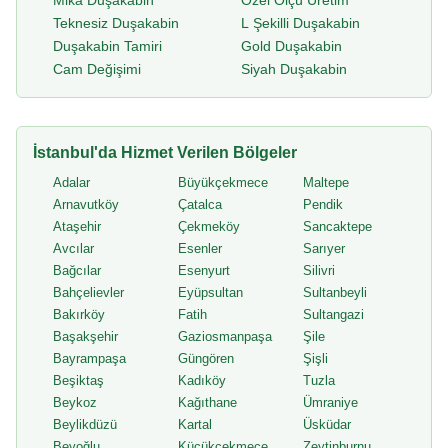
Mika Duşakabin
Özel Ölçü Üretim
Teknesiz Duşakabin
L Şekilli Duşakabin
Duşakabin Tamiri
Gold Duşakabin
Cam Değişimi
Siyah Duşakabin
İstanbul'da Hizmet Verilen Bölgeler
Adalar
Büyükçekmece
Maltepe
Arnavutköy
Çatalca
Pendik
Ataşehir
Çekmeköy
Sancaktepe
Avcılar
Esenler
Sarıyer
Bağcılar
Esenyurt
Silivri
Bahçelievler
Eyüpsultan
Sultanbeyli
Bakırköy
Fatih
Sultangazi
Başakşehir
Gaziosmanpaşa
Şile
Bayrampaşa
Güngören
Şişli
Beşiktaş
Kadıköy
Tuzla
Beykoz
Kağıthane
Ümraniye
Beylikdüzü
Kartal
Üsküdar
Beyoğlu
Küçükçekmece
Zeytinburnu