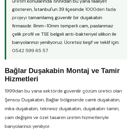
üretim
konularında 1999dan bu yana faaliyet
gösteren, İstanbul'un 39 ilçesinde
1000den fazla
projeyi
tamamlamış güvenilir bir duşakabin
firmasıdır. 8mm–10mm temperli cam, paslanmaz
çelik profil ve TSE belgeli anti-bakteriyel silikon ile
banyolarınızı yeniliyoruz. Ücretsiz keşif ve teklif için:
0542 599 65 57
Bağlar Duşakabin Montaj ve Tamir
Hizmetleri
1999dan bu yana sektörde güvenilir çözüm üretici olan
Şensoy Duşakabin
,
Bağlar
bölgesinde
camlı duşakabin
,
mika duşakabin
,
teknesiz duşakabin
,
duşakabin tamiri
,
cam değişimi
ve
özel tasarım üretim
hizmetleriyle
banyolarınızı yeniliyor.