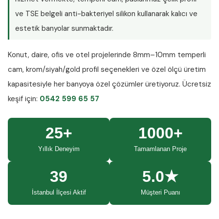
ve TSE belgeli anti-bakteriyel silikon kullanarak kalıcı ve
estetik banyolar sunmaktadır.
Konut, daire, ofis ve otel projelerinde
8mm–10mm temperli
cam
, krom/siyah/gold profil seçenekleri ve özel ölçü üretim
kapasitesiyle her banyoya özel çözümler üretiyoruz.
Ücretsiz
keşif
için:
0542 599 65 57
25+
1000+
Yıllık Deneyim
Tamamlanan Proje
39
5.0★
İstanbul İlçesi Aktif
Müşteri Puanı