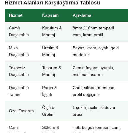
Hizmet Alanları Karşılaştırma Tablosu
Hizmet
Kapsam
Açıklama
Camlı
Kurulum &
8mm / 10mm temperli
Duşakabin
Montaj
cam, krom profil
Mika
Üretim &
Beyaz, krom, siyah, gold
Duşakabin
Montaj
modeller
Teknesiz
Tasarım &
Zemin fayans uyumlu,
Duşakabin
Montaj
minimal tasarım
Duşakabin
Parça &
Cam, silikon, menteşe,
Tamiri
İşçilik
profil değişimi
Ölçü &
L şekilli, açılır, iki duvar
Özel Tasarım
Üretim
arası
Cam
Söküm &
TSE belgeli temperli cam,