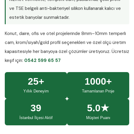
ve TSE belgeli anti-bakteriyel silikon kullanarak kalıcı ve
estetik banyolar sunmaktadır.
Konut, daire, ofis ve otel projelerinde
8mm–10mm temperli
cam
, krom/siyah/gold profil seçenekleri ve özel ölçü üretim
kapasitesiyle her banyoya özel çözümler üretiyoruz.
Ücretsiz
keşif
için:
0542 599 65 57
25+
1000+
Yıllık Deneyim
Tamamlanan Proje
39
5.0★
İstanbul İlçesi Aktif
Müşteri Puanı