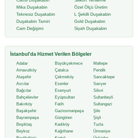
Camlı Duşakabin
Silikon Yenileme
Mika Duşakabin
Özel Ölçü Üretim
Teknesiz Duşakabin
L Şekilli Duşakabin
Duşakabin Tamiri
Gold Duşakabin
Cam Değişimi
Siyah Duşakabin
İstanbul'da Hizmet Verilen Bölgeler
Adalar
Büyükçekmece
Maltepe
Arnavutköy
Çatalca
Pendik
Ataşehir
Çekmeköy
Sancaktepe
Avcılar
Esenler
Sarıyer
Bağcılar
Esenyurt
Silivri
Bahçelievler
Eyüpsultan
Sultanbeyli
Bakırköy
Fatih
Sultangazi
Başakşehir
Gaziosmanpaşa
Şile
Bayrampaşa
Güngören
Şişli
Beşiktaş
Kadıköy
Tuzla
Beykoz
Kağıthane
Ümraniye
Beylikdüzü
Kartal
Üsküdar