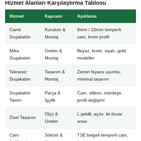
Hizmet Alanları Karşılaştırma Tablosu
Hizmet
Kapsam
Açıklama
Camlı
Kurulum &
8mm / 10mm temperli
Duşakabin
Montaj
cam, krom profil
Mika
Üretim &
Beyaz, krom, siyah, gold
Duşakabin
Montaj
modeller
Teknesiz
Tasarım &
Zemin fayans uyumlu,
Duşakabin
Montaj
minimal tasarım
Duşakabin
Parça &
Cam, silikon, menteşe,
Tamiri
İşçilik
profil değişimi
Ölçü &
L şekilli, açılır, iki duvar
Özel Tasarım
Üretim
arası
Cam
Söküm &
TSE belgeli temperli cam,