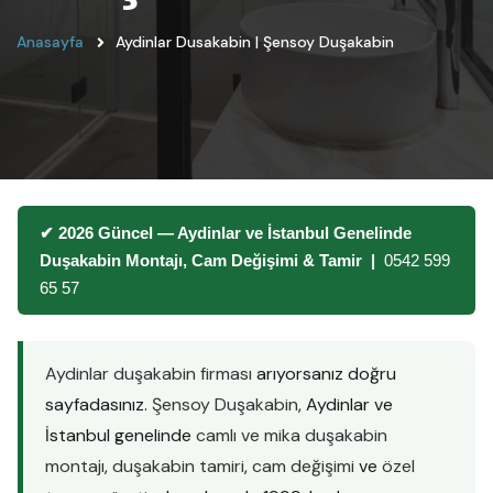
Anasayfa
Aydinlar Dusakabin | Şensoy Duşakabin
✔ 2026 Güncel — Aydinlar ve İstanbul Genelinde
Duşakabin Montajı, Cam Değişimi & Tamir |
0542 599
65 57
Aydinlar duşakabin firması
arıyorsanız doğru
sayfadasınız.
Şensoy Duşakabin
, Aydinlar ve
İstanbul genelinde
camlı ve mika duşakabin
montajı
,
duşakabin tamiri
,
cam değişimi
ve
özel