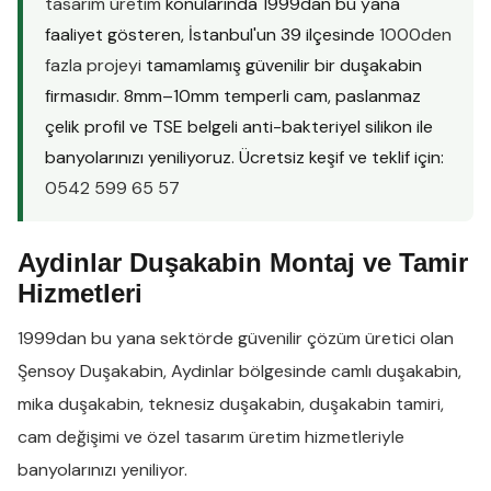
tasarım üretim
konularında 1999dan bu yana
faaliyet gösteren, İstanbul'un 39 ilçesinde
1000den
fazla projeyi
tamamlamış güvenilir bir duşakabin
firmasıdır. 8mm–10mm temperli cam, paslanmaz
çelik profil ve TSE belgeli anti-bakteriyel silikon ile
banyolarınızı yeniliyoruz. Ücretsiz keşif ve teklif için:
0542 599 65 57
Aydinlar Duşakabin Montaj ve Tamir
Hizmetleri
1999dan bu yana sektörde güvenilir çözüm üretici olan
Şensoy Duşakabin
,
Aydinlar
bölgesinde
camlı duşakabin
,
mika duşakabin
,
teknesiz duşakabin
,
duşakabin tamiri
,
cam değişimi
ve
özel tasarım üretim
hizmetleriyle
banyolarınızı yeniliyor.