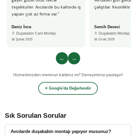
gayet güzel oldu tekrar
verdikleri gün geldile
teşekkürler. Avcılarde bu kalitede iş
çalıştılar. Kesinlikle 
yapan çok az firma var.”
Deniz İnce
Semih Deveci
🚿 Duşakabin Cam Montajı
🚿 Duşakabin Montajı
📅 Şubat 2025
📅 Ocak 2025
←
→
Hizmetimizden memnun kaldınız mı? Deneyiminizi paylaşın!
⭐ Google'da Değerlendir
Sık Sorulan Sorular
Avcılarde duşakabin montajı yapıyor musunuz?