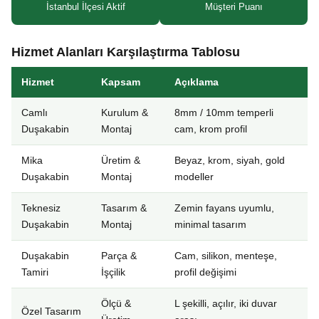
İstanbul İlçesi Aktif
Müşteri Puanı
Hizmet Alanları Karşılaştırma Tablosu
Hizmet
Kapsam
Açıklama
Camlı
Kurulum &
8mm / 10mm temperli
Duşakabin
Montaj
cam, krom profil
Mika
Üretim &
Beyaz, krom, siyah, gold
Duşakabin
Montaj
modeller
Teknesiz
Tasarım &
Zemin fayans uyumlu,
Duşakabin
Montaj
minimal tasarım
Duşakabin
Parça &
Cam, silikon, menteşe,
Tamiri
İşçilik
profil değişimi
Ölçü &
L şekilli, açılır, iki duvar
Özel Tasarım