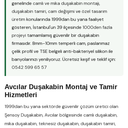
genelinde
camlı ve mika duşakabin montajı
,
duşakabin tamiri
,
cam değişimi
ve
özel tasarım
üretim
konularında 1999dan bu yana faaliyet
gösteren, İstanbul'un 39 ilçesinde
1000den fazla
projeyi
tamamlamış güvenilir bir duşakabin
firmasıdır. 8mm–10mm temperli cam, paslanmaz
çelik profil ve TSE belgeli anti-bakteriyel silikon ile
banyolarınızı yeniliyoruz. Ücretsiz keşif ve teklif için:
0542 599 65 57
Avcılar Duşakabin Montaj ve Tamir
Hizmetleri
1999dan bu yana sektörde güvenilir çözüm üretici olan
Şensoy Duşakabin
,
Avcılar
bölgesinde
camlı duşakabin
,
mika duşakabin
,
teknesiz duşakabin
,
duşakabin tamiri
,