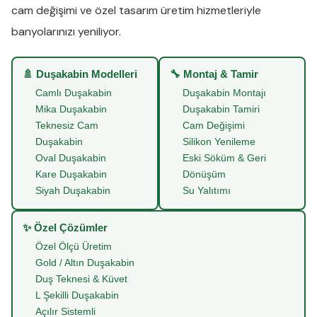
cam değişimi
ve
özel tasarım üretim
hizmetleriyle
banyolarınızı yeniliyor.
🚿 Duşakabin Modelleri
🔧 Montaj & Tamir
Camlı Duşakabin
Duşakabin Montajı
Mika Duşakabin
Duşakabin Tamiri
Teknesiz Cam
Cam Değişimi
Duşakabin
Silikon Yenileme
Oval Duşakabin
Eski Söküm & Geri
Kare Duşakabin
Dönüşüm
Siyah Duşakabin
Su Yalıtımı
✨ Özel Çözümler
Özel Ölçü Üretim
Gold / Altın Duşakabin
Duş Teknesi & Küvet
L Şekilli Duşakabin
Açılır Sistemli