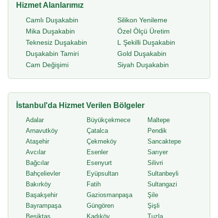
Hizmet Alanlarımız
Camlı Duşakabin
Silikon Yenileme
Mika Duşakabin
Özel Ölçü Üretim
Teknesiz Duşakabin
L Şekilli Duşakabin
Duşakabin Tamiri
Gold Duşakabin
Cam Değişimi
Siyah Duşakabin
İstanbul'da Hizmet Verilen Bölgeler
Adalar
Büyükçekmece
Maltepe
Arnavutköy
Çatalca
Pendik
Ataşehir
Çekmeköy
Sancaktepe
Avcılar
Esenler
Sarıyer
Bağcılar
Esenyurt
Silivri
Bahçelievler
Eyüpsultan
Sultanbeyli
Bakırköy
Fatih
Sultangazi
Başakşehir
Gaziosmanpaşa
Şile
Bayrampaşa
Güngören
Şişli
Beşiktaş
Kadıköy
Tuzla