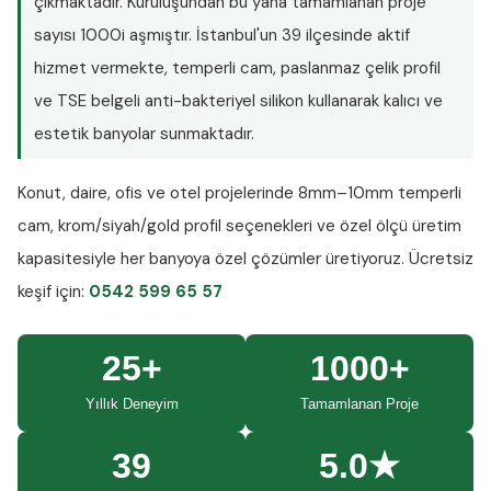
çıkmaktadır. Kuruluşundan bu yana tamamlanan proje
sayısı
1000i aşmıştır
. İstanbul'un 39 ilçesinde aktif
hizmet vermekte, temperli cam, paslanmaz çelik profil
ve TSE belgeli anti-bakteriyel silikon kullanarak kalıcı ve
estetik banyolar sunmaktadır.
Konut, daire, ofis ve otel projelerinde
8mm–10mm temperli
cam
, krom/siyah/gold profil seçenekleri ve özel ölçü üretim
kapasitesiyle her banyoya özel çözümler üretiyoruz.
Ücretsiz
keşif
için:
0542 599 65 57
25+
1000+
Yıllık Deneyim
Tamamlanan Proje
39
5.0★