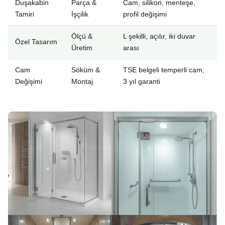
Duşakabin
Parça &
Cam, silikon, menteşe,
Tamiri
İşçilik
profil değişimi
Ölçü &
L şekilli, açılır, iki duvar
Özel Tasarım
Üretim
arası
Cam
Söküm &
TSE belgeli temperli cam,
Değişimi
Montaj
3 yıl garanti