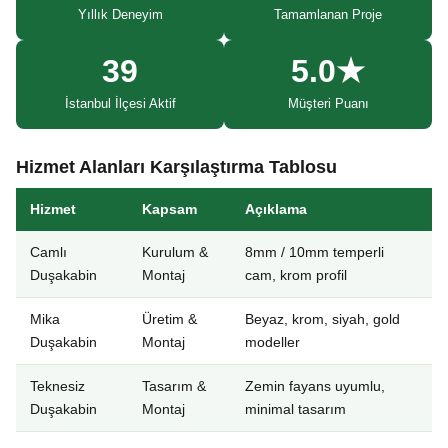
Yıllık Deneyim
Tamamlanan Proje
39
5.0★
İstanbul İlçesi Aktif
Müşteri Puanı
Hizmet Alanları Karşılaştırma Tablosu
Hizmet
Kapsam
Açıklama
Camlı
Kurulum &
8mm / 10mm temperli
Duşakabin
Montaj
cam, krom profil
Mika
Üretim &
Beyaz, krom, siyah, gold
Duşakabin
Montaj
modeller
Teknesiz
Tasarım &
Zemin fayans uyumlu,
Duşakabin
Montaj
minimal tasarım