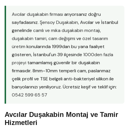
Avcılar duşakabin firması
arıyorsanız doğru
sayfadasınız.
Şensoy Duşakabin
, Avcılar ve İstanbul
genelinde
camlı ve mika duşakabin montajı
,
duşakabin tamiri
,
cam değişimi
ve
özel tasarım
üretim
konularında 1999dan bu yana faaliyet
gösteren, İstanbul'un 39 ilçesinde
1000den fazla
projeyi
tamamlamış güvenilir bir duşakabin
firmasıdır. 8mm–10mm temperli cam, paslanmaz
çelik profil ve TSE belgeli anti-bakteriyel silikon ile
banyolarınızı yeniliyoruz. Ücretsiz keşif ve teklif için:
0542 599 65 57
Avcılar Duşakabin Montaj ve Tamir
Hizmetleri