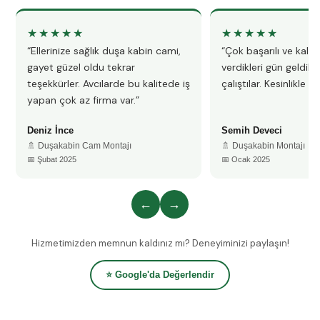
★★★★★
★★★★★
“Ellerinize sağlık duşa kabin cami,
“Çok başarılı ve kalitel
gayet güzel oldu tekrar
verdikleri gün geldile
teşekkürler. Avcılarde bu kalitede iş
çalıştılar. Kesinlikle 
yapan çok az firma var.”
Deniz İnce
Semih Deveci
🚿 Duşakabin Cam Montajı
🚿 Duşakabin Montajı
📅 Şubat 2025
📅 Ocak 2025
←
→
Hizmetimizden memnun kaldınız mı? Deneyiminizi paylaşın!
⭐ Google'da Değerlendir