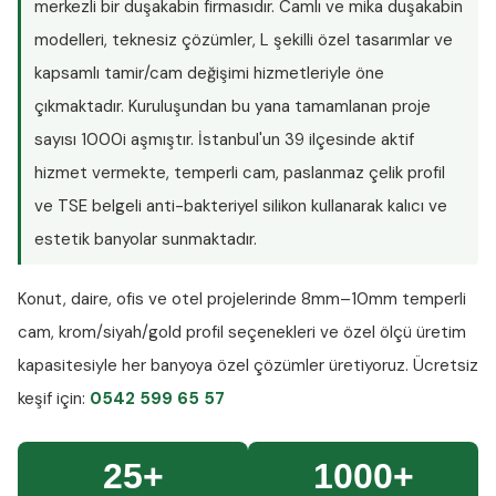
merkezli bir duşakabin firmasıdır. Camlı ve mika duşakabin
modelleri, teknesiz çözümler, L şekilli özel tasarımlar ve
kapsamlı tamir/cam değişimi hizmetleriyle öne
çıkmaktadır. Kuruluşundan bu yana tamamlanan proje
sayısı
1000i aşmıştır
. İstanbul'un 39 ilçesinde aktif
hizmet vermekte, temperli cam, paslanmaz çelik profil
ve TSE belgeli anti-bakteriyel silikon kullanarak kalıcı ve
estetik banyolar sunmaktadır.
Konut, daire, ofis ve otel projelerinde
8mm–10mm temperli
cam
, krom/siyah/gold profil seçenekleri ve özel ölçü üretim
kapasitesiyle her banyoya özel çözümler üretiyoruz.
Ücretsiz
keşif
için:
0542 599 65 57
25+
1000+