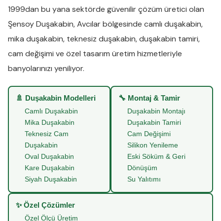
1999dan bu yana sektörde güvenilir çözüm üretici olan
Şensoy Duşakabin
,
Avcılar
bölgesinde
camlı duşakabin
,
mika duşakabin
,
teknesiz duşakabin
,
duşakabin tamiri
,
cam değişimi
ve
özel tasarım üretim
hizmetleriyle
banyolarınızı yeniliyor.
🚿 Duşakabin Modelleri
🔧 Montaj & Tamir
Camlı Duşakabin
Duşakabin Montajı
Mika Duşakabin
Duşakabin Tamiri
Teknesiz Cam
Cam Değişimi
Duşakabin
Silikon Yenileme
Oval Duşakabin
Eski Söküm & Geri
Kare Duşakabin
Dönüşüm
Siyah Duşakabin
Su Yalıtımı
✨ Özel Çözümler
Özel Ölçü Üretim