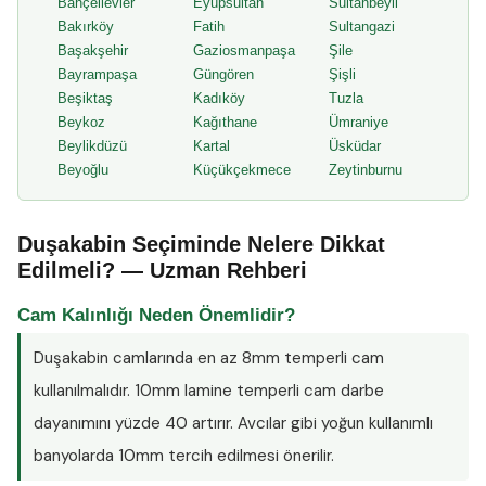
Bahçelievler
Eyüpsultan
Sultanbeyli
Bakırköy
Fatih
Sultangazi
Başakşehir
Gaziosmanpaşa
Şile
Bayrampaşa
Güngören
Şişli
Beşiktaş
Kadıköy
Tuzla
Beykoz
Kağıthane
Ümraniye
Beylikdüzü
Kartal
Üsküdar
Beyoğlu
Küçükçekmece
Zeytinburnu
Duşakabin Seçiminde Nelere Dikkat
Edilmeli? — Uzman Rehberi
Cam Kalınlığı Neden Önemlidir?
Duşakabin camlarında en az
8mm temperli cam
kullanılmalıdır. 10mm lamine temperli cam darbe
dayanımını yüzde 40 artırır. Avcılar gibi yoğun kullanımlı
banyolarda 10mm tercih edilmesi önerilir.