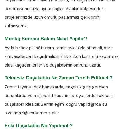
dayanıklıdır. Krom, siyah mat ve gold seçenekleriyle banyo
dekorasyonunuzla uyum sağlar. Avcılar bölgesindeki
projelerimizde uzun ömürlü paslanmaz çelik profil
kullanıyoruz.
Montaj Sonrası Bakım Nasıl Yapılır?
Ayda bir kez
pH nötr cam temizleyicisiyle
silinmeli, sert
kimyasallardan kaçınılmalıdır. Yıllık silikon kontrolü yaptırmak
olası kaçakları önler ve duşakabinin ömrünü uzatır.
Teknesiz Duşakabin Ne Zaman Tercih Edilmeli?
Zemin fayanslı düz banyolarda, engelsiz giriş gereken
durumlarda ve minimalist tasarım isteyenlerde teknesiz
duşakabin idealdir. Zemin eğimi doğru yapıldığında su
sızdırmazlığı mükemmel olur.
Eski Duşakabin Ne Yapılmalı?