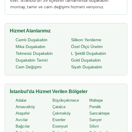
Evet. İstanbul'un 39 ilçesinin tamamında duşakabin
montajı, tamir ve cam değişimi hizmeti veriyoruz.
Hizmet Alanlarımız
Camlı Duşakabin
Silikon Yenileme
Mika Duşakabin
Özel Ölçü Üretim
Teknesiz Duşakabin
L Şekilli Duşakabin
Duşakabin Tamiri
Gold Duşakabin
Cam Değişimi
Siyah Duşakabin
İstanbul'da Hizmet Verilen Bölgeler
Adalar
Büyükçekmece
Maltepe
Arnavutköy
Çatalca
Pendik
Ataşehir
Çekmeköy
Sancaktepe
Avcılar
Esenler
Sarıyer
Bağcılar
Esenyurt
Silivri