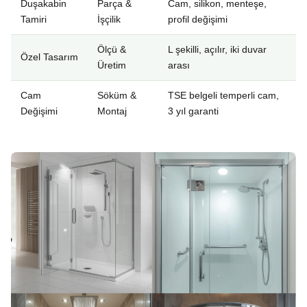
Duşakabin
Parça &
Cam, silikon, menteşe,
Tamiri
İşçilik
profil değişimi
Ölçü &
L şekilli, açılır, iki duvar
Özel Tasarım
Üretim
arası
Cam
Söküm &
TSE belgeli temperli cam,
Değişimi
Montaj
3 yıl garanti