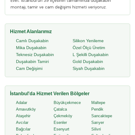
Evet. İstanbul'un 39 ilçesinin tamamında duşakabin
montajı, tamir ve cam değişimi hizmeti veriyoruz.
Hizmet Alanlarımız
Camlı Duşakabin
Silikon Yenileme
Mika Duşakabin
Özel Ölçü Üretim
Teknesiz Duşakabin
L Şekilli Duşakabin
Duşakabin Tamiri
Gold Duşakabin
Cam Değişimi
Siyah Duşakabin
İstanbul'da Hizmet Verilen Bölgeler
Adalar
Büyükçekmece
Maltepe
Arnavutköy
Çatalca
Pendik
Ataşehir
Çekmeköy
Sancaktepe
Avcılar
Esenler
Sarıyer
Bağcılar
Esenyurt
Silivri