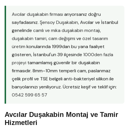
Avcılar duşakabin firması
arıyorsanız doğru
sayfadasınız.
Şensoy Duşakabin
, Avcılar ve İstanbul
genelinde
camlı ve mika duşakabin montajı
,
duşakabin tamiri
,
cam değişimi
ve
özel tasarım
üretim
konularında 1999dan bu yana faaliyet
gösteren, İstanbul'un 39 ilçesinde
1000den fazla
projeyi
tamamlamış güvenilir bir duşakabin
firmasıdır. 8mm–10mm temperli cam, paslanmaz
çelik profil ve TSE belgeli anti-bakteriyel silikon ile
banyolarınızı yeniliyoruz. Ücretsiz keşif ve teklif için:
0542 599 65 57
Avcılar Duşakabin Montaj ve Tamir
Hizmetleri