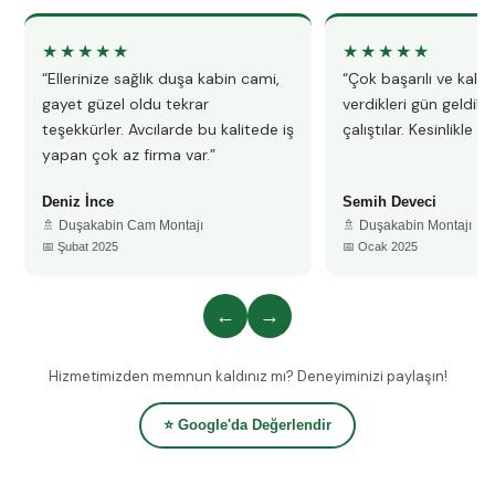
★★★★★
★★★★★
“Ellerinize sağlık duşa kabin cami,
“Çok başarılı ve kalitel
gayet güzel oldu tekrar
verdikleri gün geldile
teşekkürler. Avcılarde bu kalitede iş
çalıştılar. Kesinlikle 
yapan çok az firma var.”
Deniz İnce
Semih Deveci
🚿 Duşakabin Cam Montajı
🚿 Duşakabin Montajı
📅 Şubat 2025
📅 Ocak 2025
←
→
Hizmetimizden memnun kaldınız mı? Deneyiminizi paylaşın!
⭐ Google'da Değerlendir