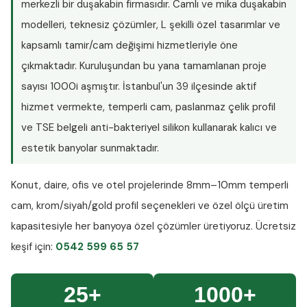
merkezli bir duşakabin firmasıdır. Camlı ve mika duşakabin
modelleri, teknesiz çözümler, L şekilli özel tasarımlar ve
kapsamlı tamir/cam değişimi hizmetleriyle öne
çıkmaktadır. Kuruluşundan bu yana tamamlanan proje
sayısı
1000i aşmıştır
. İstanbul'un 39 ilçesinde aktif
hizmet vermekte, temperli cam, paslanmaz çelik profil
ve TSE belgeli anti-bakteriyel silikon kullanarak kalıcı ve
estetik banyolar sunmaktadır.
Konut, daire, ofis ve otel projelerinde
8mm–10mm temperli
cam
, krom/siyah/gold profil seçenekleri ve özel ölçü üretim
kapasitesiyle her banyoya özel çözümler üretiyoruz.
Ücretsiz
keşif
için:
0542 599 65 57
25+
1000+