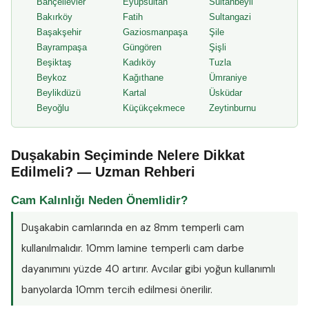
Bahçelievler
Eyüpsultan
Sultanbeyli
Bakırköy
Fatih
Sultangazi
Başakşehir
Gaziosmanpaşa
Şile
Bayrampaşa
Güngören
Şişli
Beşiktaş
Kadıköy
Tuzla
Beykoz
Kağıthane
Ümraniye
Beylikdüzü
Kartal
Üsküdar
Beyoğlu
Küçükçekmece
Zeytinburnu
Duşakabin Seçiminde Nelere Dikkat
Edilmeli? — Uzman Rehberi
Cam Kalınlığı Neden Önemlidir?
Duşakabin camlarında en az
8mm temperli cam
kullanılmalıdır. 10mm lamine temperli cam darbe
dayanımını yüzde 40 artırır. Avcılar gibi yoğun kullanımlı
banyolarda 10mm tercih edilmesi önerilir.