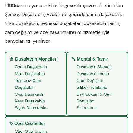
1999dan bu yana sektörde güvenilir çözüm üretici olan
Şensoy Duşakabin
,
Avcılar
bölgesinde
camlı duşakabin
,
mika duşakabin
,
teknesiz duşakabin
,
duşakabin tamiri
,
cam değişimi
ve
özel tasarım üretim
hizmetleriyle
banyolarınızı yeniliyor.
🚿 Duşakabin Modelleri
🔧 Montaj & Tamir
Camlı Duşakabin
Duşakabin Montajı
Mika Duşakabin
Duşakabin Tamiri
Teknesiz Cam
Cam Değişimi
Duşakabin
Silikon Yenileme
Oval Duşakabin
Eski Söküm & Geri
Kare Duşakabin
Dönüşüm
Siyah Duşakabin
Su Yalıtımı
✨ Özel Çözümler
Özel Ölçü Üretim