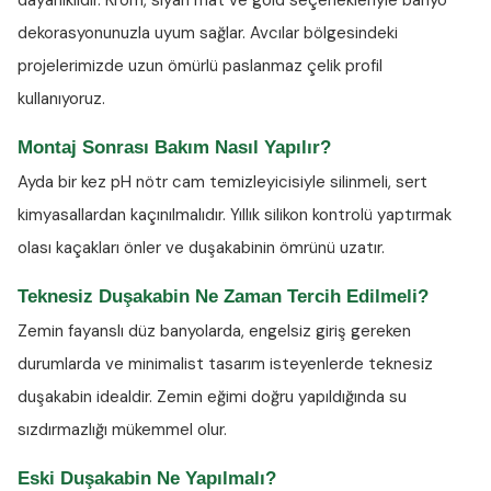
dayanıklıdır. Krom, siyah mat ve gold seçenekleriyle banyo
dekorasyonunuzla uyum sağlar. Avcılar bölgesindeki
projelerimizde uzun ömürlü paslanmaz çelik profil
kullanıyoruz.
Montaj Sonrası Bakım Nasıl Yapılır?
Ayda bir kez
pH nötr cam temizleyicisiyle
silinmeli, sert
kimyasallardan kaçınılmalıdır. Yıllık silikon kontrolü yaptırmak
olası kaçakları önler ve duşakabinin ömrünü uzatır.
Teknesiz Duşakabin Ne Zaman Tercih Edilmeli?
Zemin fayanslı düz banyolarda, engelsiz giriş gereken
durumlarda ve minimalist tasarım isteyenlerde teknesiz
duşakabin idealdir. Zemin eğimi doğru yapıldığında su
sızdırmazlığı mükemmel olur.
Eski Duşakabin Ne Yapılmalı?