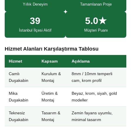
Yıllık Deneyim
Tamamlanan Proje
39
5.0★
İstanbul İlçesi Aktif
Müşteri Puanı
Hizmet Alanları Karşılaştırma Tablosu
Hizmet
Kapsam
Açıklama
Camlı
Kurulum &
8mm / 10mm temperli
Duşakabin
Montaj
cam, krom profil
Mika
Üretim &
Beyaz, krom, siyah, gold
Duşakabin
Montaj
modeller
Teknesiz
Tasarım &
Zemin fayans uyumlu,
Duşakabin
Montaj
minimal tasarım