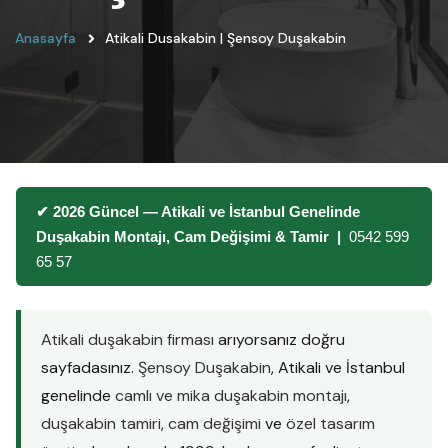
Anasayfa
Atikali Dusakabin | Şensoy Duşakabin
✔ 2026 Güncel — Atikali ve İstanbul Genelinde
Duşakabin Montajı, Cam Değişimi & Tamir |
0542 599
65 57
Atikali duşakabin firması
arıyorsanız doğru
sayfadasınız.
Şensoy Duşakabin
, Atikali ve İstanbul
genelinde
camlı ve mika duşakabin montajı
,
duşakabin tamiri
,
cam değişimi
ve
özel tasarım