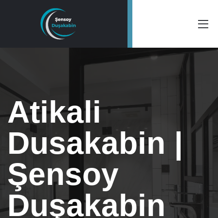
Atikali
Dusakabin |
Şensoy
Duşakabin