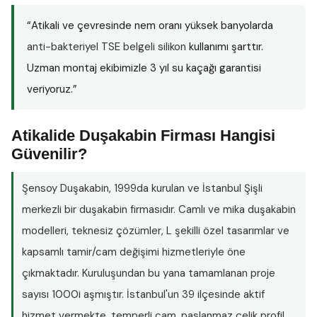
“Atikali ve çevresinde nem oranı yüksek banyolarda
anti-bakteriyel TSE belgeli silikon
kullanımı şarttır.
Uzman montaj ekibimizle 3 yıl su kaçağı garantisi
veriyoruz.”
Atikalide Duşakabin Firması Hangisi
Güvenilir?
Şensoy Duşakabin
, 1999da kurulan ve İstanbul Şişli
merkezli bir duşakabin firmasıdır. Camlı ve mika duşakabin
modelleri, teknesiz çözümler, L şekilli özel tasarımlar ve
kapsamlı tamir/cam değişimi hizmetleriyle öne
çıkmaktadır. Kuruluşundan bu yana tamamlanan proje
sayısı
1000i aşmıştır
. İstanbul'un 39 ilçesinde aktif
hizmet vermekte, temperli cam, paslanmaz çelik profil