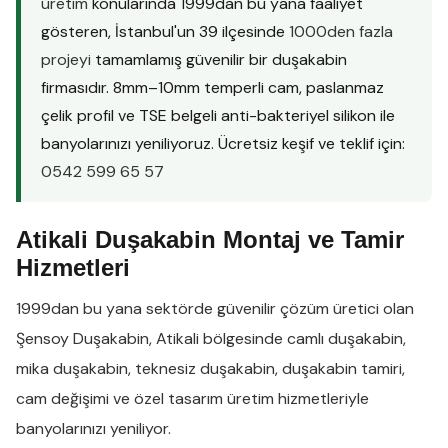
üretim
konularında 1999dan bu yana faaliyet
gösteren, İstanbul'un 39 ilçesinde
1000den fazla
projeyi
tamamlamış güvenilir bir duşakabin
firmasıdır. 8mm–10mm temperli cam, paslanmaz
çelik profil ve TSE belgeli anti-bakteriyel silikon ile
banyolarınızı yeniliyoruz. Ücretsiz keşif ve teklif için:
0542 599 65 57
Atikali Duşakabin Montaj ve Tamir
Hizmetleri
1999dan bu yana sektörde güvenilir çözüm üretici olan
Şensoy Duşakabin
,
Atikali
bölgesinde
camlı duşakabin
,
mika duşakabin
,
teknesiz duşakabin
,
duşakabin tamiri
,
cam değişimi
ve
özel tasarım üretim
hizmetleriyle
banyolarınızı yeniliyor.