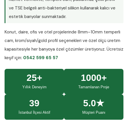
ve TSE belgeli anti-bakteriyel silikon kullanarak kalıcı ve
estetik banyolar sunmaktadır.
Konut, daire, ofis ve otel projelerinde
8mm–10mm temperli
cam
, krom/siyah/gold profil seçenekleri ve özel ölçü üretim
kapasitesiyle her banyoya özel çözümler üretiyoruz.
Ücretsiz
keşif
için:
0542 599 65 57
25+
1000+
Yıllık Deneyim
Tamamlanan Proje
39
5.0★
İstanbul İlçesi Aktif
Müşteri Puanı