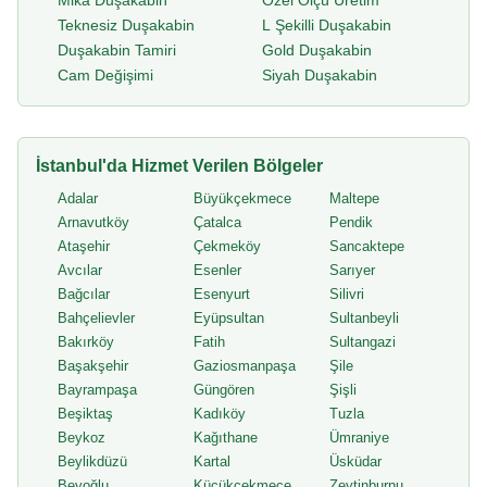
Mika Duşakabin
Özel Ölçü Üretim
Teknesiz Duşakabin
L Şekilli Duşakabin
Duşakabin Tamiri
Gold Duşakabin
Cam Değişimi
Siyah Duşakabin
İstanbul'da Hizmet Verilen Bölgeler
Adalar
Büyükçekmece
Maltepe
Arnavutköy
Çatalca
Pendik
Ataşehir
Çekmeköy
Sancaktepe
Avcılar
Esenler
Sarıyer
Bağcılar
Esenyurt
Silivri
Bahçelievler
Eyüpsultan
Sultanbeyli
Bakırköy
Fatih
Sultangazi
Başakşehir
Gaziosmanpaşa
Şile
Bayrampaşa
Güngören
Şişli
Beşiktaş
Kadıköy
Tuzla
Beykoz
Kağıthane
Ümraniye
Beylikdüzü
Kartal
Üsküdar
Beyoğlu
Küçükçekmece
Zeytinburnu