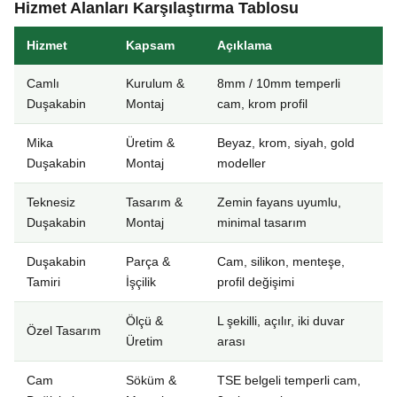
Hizmet Alanları Karşılaştırma Tablosu
Hizmet
Kapsam
Açıklama
Camlı
Kurulum &
8mm / 10mm temperli
Duşakabin
Montaj
cam, krom profil
Mika
Üretim &
Beyaz, krom, siyah, gold
Duşakabin
Montaj
modeller
Teknesiz
Tasarım &
Zemin fayans uyumlu,
Duşakabin
Montaj
minimal tasarım
Duşakabin
Parça &
Cam, silikon, menteşe,
Tamiri
İşçilik
profil değişimi
Ölçü &
L şekilli, açılır, iki duvar
Özel Tasarım
Üretim
arası
Cam
Söküm &
TSE belgeli temperli cam,