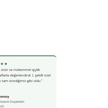
★★★
★★★★★
li ürün ve mükemmel işçilik.
“Teknesiz duşakabin montajı i
flarla değerlendirdi. L şekilli özel
Hem hızlı hem çok temiz çalı
 tam istediğimiz gibi oldu.”
fayanslarıma hiç zarar vermed
Şensoy
Ayşe Kaya
 Tasarım Duşakabin
🚿 Teknesiz Duşakabin
025
📅 Aralık 2024