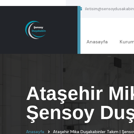
iletisim@sensoydusakabin
Anasayfa
Kurum
Ataşehir Mi
Şensoy Duş
Anasayfa
Ataşehir Mika Duşakabinler Takım | Şens