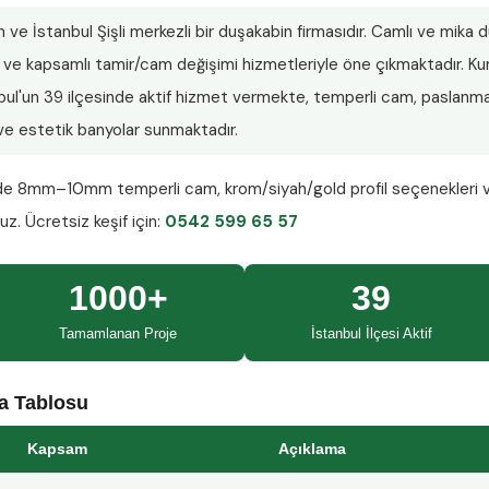
n ve İstanbul Şişli merkezli bir duşakabin firmasıdır. Camlı ve mika
lar ve kapsamlı tamir/cam değişimi hizmetleriyle öne çıkmaktadır.
nbul'un 39 ilçesinde aktif hizmet vermekte, temperli cam, paslanmaz
ı ve estetik banyolar sunmaktadır.
nde
8mm–10mm temperli cam
, krom/siyah/gold profil seçenekleri 
ruz.
Ücretsiz keşif
için:
0542 599 65 57
1000+
39
Tamamlanan Proje
İstanbul İlçesi Aktif
ma Tablosu
Kapsam
Açıklama