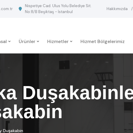
Nispetiye Cad. Ulus Yolu Belediye Sit.
.com.tr
Hakkımızda
No:8/B Beşiktaş - İstanbul
sal
Ürünler
Hizmetler
Hizmet Bölgelerimiz
ka Duşakabinle
akabin
oy Duşakabin