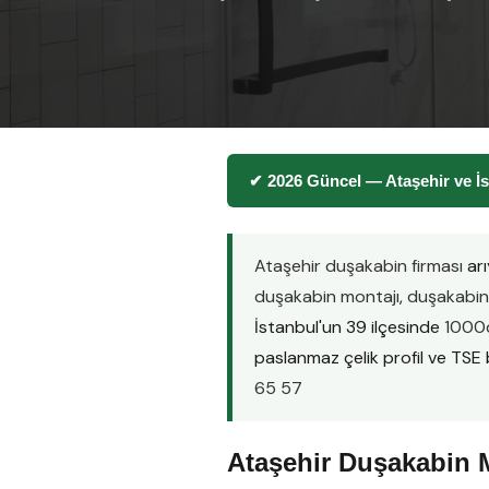
✔ 2026 Güncel — Ataşehir ve İ
Ataşehir duşakabin firması
arı
duşakabin montajı
,
duşakabin 
İstanbul'un 39 ilçesinde
1000d
paslanmaz çelik profil ve TSE be
65 57
Ataşehir Duşakabin M