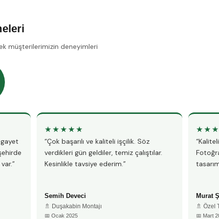
eleri
ek müşterilerimizin deneyimleri
★★★★★
★★
, gayet
“Çok başarılı ve kaliteli işçilik. Söz
“Kalite
şehirde
verdikleri gün geldiler, temiz çalıştılar.
Fotoğra
var.”
Kesinlikle tavsiye ederim.”
tasarım
Semih Deveci
Murat 
🚿 Duşakabin Montajı
🚿 Özel
📅 Ocak 2025
📅 Mart 2