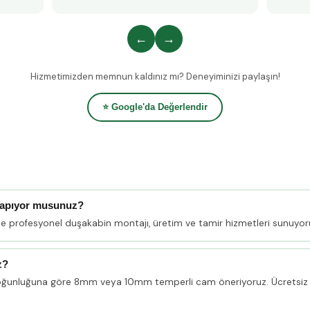
←
→
Hizmetimizden memnun kaldınız mı? Deneyiminizi paylaşın!
⭐ Google'da Değerlendir
yapıyor musunuz?
nde profesyonel duşakabin montajı, üretim ve tamir hizmetleri sunuyor
z?
oğunluğuna göre 8mm veya 10mm temperli cam öneriyoruz. Ücretsiz 