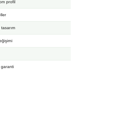
m profil
ller
 tasarım
eğişimi
 garanti