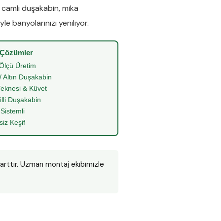
e
camlı duşakabin
,
mika
le banyolarınızı yeniliyor.
 Çözümler
Ölçü Üretim
/ Altın Duşakabin
eknesi & Küvet
illi Duşakabin
 Sistemli
siz Keşif
şarttır. Uzman montaj ekibimizle