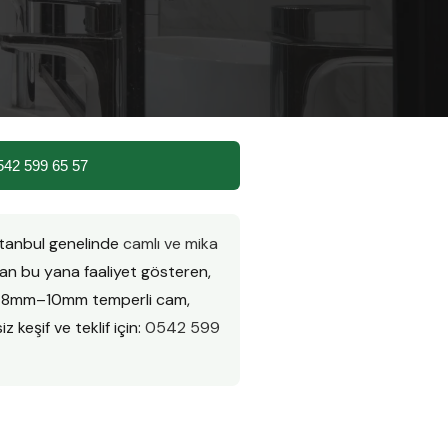
542 599 65 57
İstanbul genelinde
camlı ve mika
n bu yana faaliyet gösteren,
ır. 8mm–10mm temperli cam,
z keşif ve teklif için:
0542 599