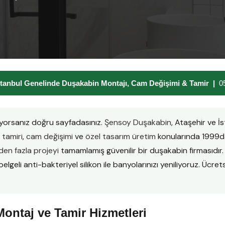
stanbul Genelinde Duşakabin Montajı, Cam Değişimi & Tamir |
0
yorsanız doğru sayfadasınız.
Şensoy Duşakabin
, Ataşehir ve 
tamiri
,
cam değişimi
ve
özel tasarım üretim
konularında 1999da
en fazla projeyi
tamamlamış güvenilir bir duşakabin firmasıd
lgeli anti-bakteriyel silikon ile banyolarınızı yeniliyoruz. Ücretsi
ontaj ve Tamir Hizmetleri