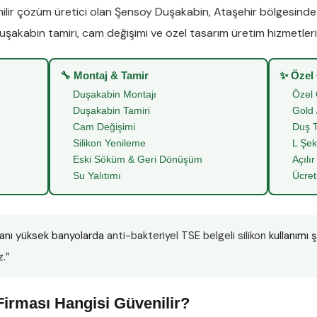
lir çözüm üretici olan
Şensoy Duşakabin
,
Ataşehir
bölgesind
uşakabin tamiri
,
cam değişimi
ve
özel tasarım üretim
hizmetleriy
🔧 Montaj & Tamir
✨ Özel
Duşakabin Montajı
Özel 
Duşakabin Tamiri
Gold 
Cam Değişimi
Duş T
Silikon Yenileme
L Şek
Eski Söküm & Geri Dönüşüm
Açılır
Su Yalıtımı
Ücret
anı yüksek banyolarda
anti-bakteriyel TSE belgeli silikon
kullanımı 
z.”
irması Hangisi Güvenilir?