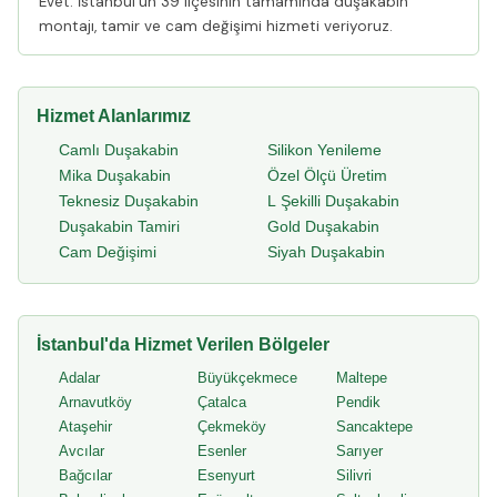
Evet. İstanbul'un 39 ilçesinin tamamında duşakabin
montajı, tamir ve cam değişimi hizmeti veriyoruz.
Hizmet Alanlarımız
Camlı Duşakabin
Silikon Yenileme
Mika Duşakabin
Özel Ölçü Üretim
Teknesiz Duşakabin
L Şekilli Duşakabin
Duşakabin Tamiri
Gold Duşakabin
Cam Değişimi
Siyah Duşakabin
İstanbul'da Hizmet Verilen Bölgeler
Adalar
Büyükçekmece
Maltepe
Arnavutköy
Çatalca
Pendik
Ataşehir
Çekmeköy
Sancaktepe
Avcılar
Esenler
Sarıyer
Bağcılar
Esenyurt
Silivri