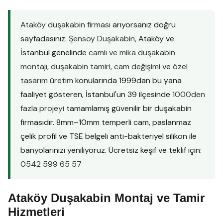
Ataköy duşakabin firması
arıyorsanız doğru
sayfadasınız.
Şensoy Duşakabin
, Ataköy ve
İstanbul genelinde
camlı ve mika duşakabin
montajı
,
duşakabin tamiri
,
cam değişimi
ve
özel
tasarım üretim
konularında 1999dan bu yana
faaliyet gösteren, İstanbul'un 39 ilçesinde
1000den
fazla projeyi
tamamlamış güvenilir bir duşakabin
firmasıdır. 8mm–10mm temperli cam, paslanmaz
çelik profil ve TSE belgeli anti-bakteriyel silikon ile
banyolarınızı yeniliyoruz. Ücretsiz keşif ve teklif için:
0542 599 65 57
Ataköy Duşakabin Montaj ve Tamir
Hizmetleri