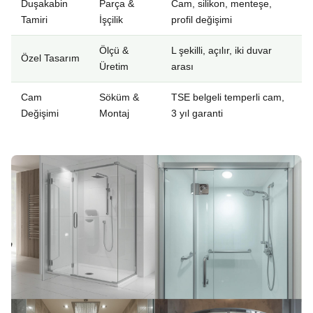
Duşakabin
Parça &
Cam, silikon, menteşe,
Tamiri
İşçilik
profil değişimi
Ölçü &
L şekilli, açılır, iki duvar
Özel Tasarım
Üretim
arası
Cam
Söküm &
TSE belgeli temperli cam,
Değişimi
Montaj
3 yıl garanti