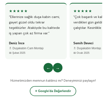
★★★★★
★★★★★
“Ellerinize sağlık duşa kabin cami,
“Çok başarılı ve kalitel
gayet güzel oldu tekrar
verdikleri gün geldile
teşekkürler. Ataköyde bu kalitede
çalıştılar. Kesinlikle 
iş yapan çok az firma var.”
Deniz İnce
Semih Deveci
🚿 Duşakabin Cam Montajı
🚿 Duşakabin Montajı
📅 Şubat 2025
📅 Ocak 2025
←
→
Hizmetimizden memnun kaldınız mı? Deneyiminizi paylaşın!
⭐ Google'da Değerlendir