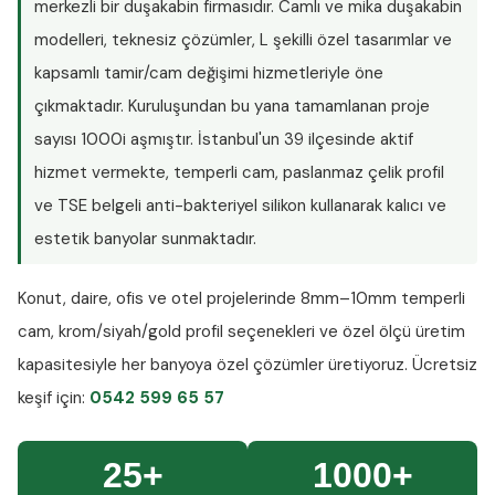
merkezli bir duşakabin firmasıdır. Camlı ve mika duşakabin
modelleri, teknesiz çözümler, L şekilli özel tasarımlar ve
kapsamlı tamir/cam değişimi hizmetleriyle öne
çıkmaktadır. Kuruluşundan bu yana tamamlanan proje
sayısı
1000i aşmıştır
. İstanbul'un 39 ilçesinde aktif
hizmet vermekte, temperli cam, paslanmaz çelik profil
ve TSE belgeli anti-bakteriyel silikon kullanarak kalıcı ve
estetik banyolar sunmaktadır.
Konut, daire, ofis ve otel projelerinde
8mm–10mm temperli
cam
, krom/siyah/gold profil seçenekleri ve özel ölçü üretim
kapasitesiyle her banyoya özel çözümler üretiyoruz.
Ücretsiz
keşif
için:
0542 599 65 57
25+
1000+