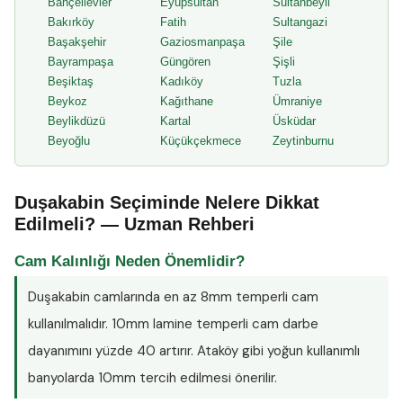
Bahçelievler
Eyüpsultan
Sultanbeyli
Bakırköy
Fatih
Sultangazi
Başakşehir
Gaziosmanpaşa
Şile
Bayrampaşa
Güngören
Şişli
Beşiktaş
Kadıköy
Tuzla
Beykoz
Kağıthane
Ümraniye
Beylikdüzü
Kartal
Üsküdar
Beyoğlu
Küçükçekmece
Zeytinburnu
Duşakabin Seçiminde Nelere Dikkat
Edilmeli? — Uzman Rehberi
Cam Kalınlığı Neden Önemlidir?
Duşakabin camlarında en az
8mm temperli cam
kullanılmalıdır. 10mm lamine temperli cam darbe
dayanımını yüzde 40 artırır. Ataköy gibi yoğun kullanımlı
banyolarda 10mm tercih edilmesi önerilir.