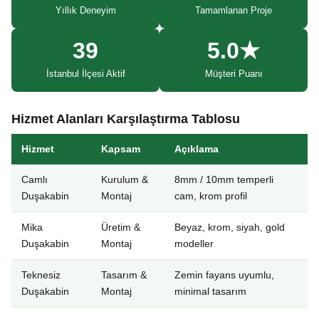
Yıllık Deneyim
Tamamlanan Proje
39
5.0★
İstanbul İlçesi Aktif
Müşteri Puanı
Hizmet Alanları Karşılaştırma Tablosu
Hizmet
Kapsam
Açıklama
Camlı
Kurulum &
8mm / 10mm temperli
Duşakabin
Montaj
cam, krom profil
Mika
Üretim &
Beyaz, krom, siyah, gold
Duşakabin
Montaj
modeller
Teknesiz
Tasarım &
Zemin fayans uyumlu,
Duşakabin
Montaj
minimal tasarım