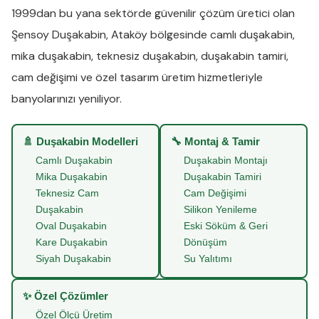
1999dan bu yana sektörde güvenilir çözüm üretici olan
Şensoy Duşakabin
,
Ataköy
bölgesinde
camlı duşakabin
,
mika duşakabin
,
teknesiz duşakabin
,
duşakabin tamiri
,
cam değişimi
ve
özel tasarım üretim
hizmetleriyle
banyolarınızı yeniliyor.
🚿 Duşakabin Modelleri
🔧 Montaj & Tamir
Camlı Duşakabin
Duşakabin Montajı
Mika Duşakabin
Duşakabin Tamiri
Teknesiz Cam
Cam Değişimi
Duşakabin
Silikon Yenileme
Oval Duşakabin
Eski Söküm & Geri
Kare Duşakabin
Dönüşüm
Siyah Duşakabin
Su Yalıtımı
✨ Özel Çözümler
Özel Ölçü Üretim