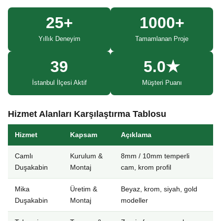
25+
1000+
Yıllık Deneyim
Tamamlanan Proje
39
5.0★
İstanbul İlçesi Aktif
Müşteri Puanı
Hizmet Alanları Karşılaştırma Tablosu
Hizmet
Kapsam
Açıklama
Camlı
Kurulum &
8mm / 10mm temperli
Duşakabin
Montaj
cam, krom profil
Mika
Üretim &
Beyaz, krom, siyah, gold
Duşakabin
Montaj
modeller