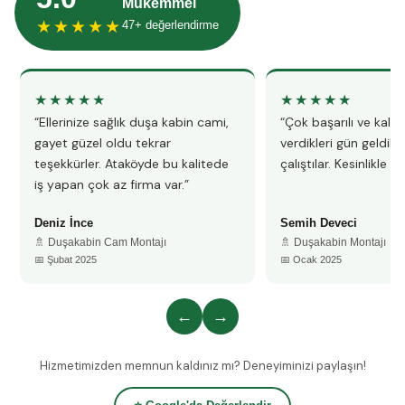
Mükemmel
★★★★★
47+ değerlendirme
★★★★★
★★★★★
“Ellerinize sağlık duşa kabin cami,
“Çok başarılı ve kalitel
gayet güzel oldu tekrar
verdikleri gün geldile
teşekkürler. Ataköyde bu kalitede
çalıştılar. Kesinlikle 
iş yapan çok az firma var.”
Deniz İnce
Semih Deveci
🚿 Duşakabin Cam Montajı
🚿 Duşakabin Montajı
📅 Şubat 2025
📅 Ocak 2025
←
→
Hizmetimizden memnun kaldınız mı? Deneyiminizi paylaşın!