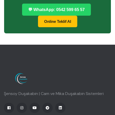
💬 WhatsApp: 0542 599 65 57
Online Teklif Al
Şensoy Duşakabin | Cam ve Mika Duşakabin Sistemleri