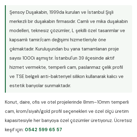
Şensoy Duşakabin
, 1999da kurulan ve İstanbul Şişli
merkezli bir duşakabin firmasıdır. Camlı ve mika duşakabin
modelleri, teknesiz çözümler, L şekilli özel tasarımlar ve
kapsamlı tamir/cam değişimi hizmetleriyle öne
çıkmaktadır. Kuruluşundan bu yana tamamlanan proje
sayısı
1000i aşmıştır
. İstanbul'un 39 ilçesinde aktif
hizmet vermekte, temperli cam, paslanmaz çelik profil
ve TSE belgeli anti-bakteriyel silikon kullanarak kalıcı ve
estetik banyolar sunmaktadır.
Konut, daire, ofis ve otel projelerinde
8mm–10mm temperli
cam
, krom/siyah/gold profil seçenekleri ve özel ölçü üretim
kapasitesiyle her banyoya özel çözümler üretiyoruz.
Ücretsiz
keşif
için:
0542 599 65 57