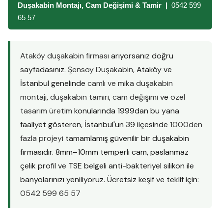
Duşakabin Montajı, Cam Değişimi & Tamir |
0542 599
65 57
Ataköy duşakabin firması
arıyorsanız doğru
sayfadasınız.
Şensoy Duşakabin
, Ataköy ve
İstanbul genelinde
camlı ve mika duşakabin
montajı
,
duşakabin tamiri
,
cam değişimi
ve
özel
tasarım üretim
konularında 1999dan bu yana
faaliyet gösteren, İstanbul'un 39 ilçesinde
1000den
fazla projeyi
tamamlamış güvenilir bir duşakabin
firmasıdır. 8mm–10mm temperli cam, paslanmaz
çelik profil ve TSE belgeli anti-bakteriyel silikon ile
banyolarınızı yeniliyoruz. Ücretsiz keşif ve teklif için:
0542 599 65 57