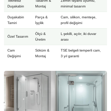
Teknesiz
Tasarım &
Zemin fayans uyumlu,
Duşakabin
Montaj
minimal tasarım
Duşakabin
Parça &
Cam, silikon, menteşe,
Tamiri
İşçilik
profil değişimi
Ölçü &
L şekilli, açılır, iki duvar
Özel Tasarım
Üretim
arası
Cam
Söküm &
TSE belgeli temperli cam,
Değişimi
Montaj
3 yıl garanti