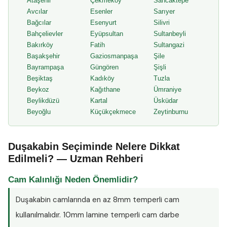
Ataşehir
Çekmeköy
Sancaktepe
Avcılar
Esenler
Sarıyer
Bağcılar
Esenyurt
Silivri
Bahçelievler
Eyüpsultan
Sultanbeyli
Bakırköy
Fatih
Sultangazi
Başakşehir
Gaziosmanpaşa
Şile
Bayrampaşa
Güngören
Şişli
Beşiktaş
Kadıköy
Tuzla
Beykoz
Kağıthane
Ümraniye
Beylikdüzü
Kartal
Üsküdar
Beyoğlu
Küçükçekmece
Zeytinburnu
Duşakabin Seçiminde Nelere Dikkat
Edilmeli? — Uzman Rehberi
Cam Kalınlığı Neden Önemlidir?
Duşakabin camlarında en az
8mm temperli cam
kullanılmalıdır. 10mm lamine temperli cam darbe