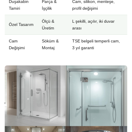
Duşakabin
Parça &
Cam, silikon, menteşe,
Tamiri
İşçilik
profil değişimi
Ölçü &
L şekilli, açılır, iki duvar
Özel Tasarım
Üretim
arası
Cam
Söküm &
TSE belgeli temperli cam,
Değişimi
Montaj
3 yıl garanti