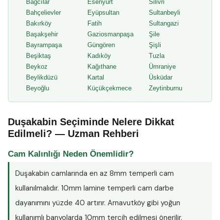
Bağcılar
Esenyurt
Silivri
Bahçelievler
Eyüpsultan
Sultanbeyli
Bakırköy
Fatih
Sultangazi
Başakşehir
Gaziosmanpaşa
Şile
Bayrampaşa
Güngören
Şişli
Beşiktaş
Kadıköy
Tuzla
Beykoz
Kağıthane
Ümraniye
Beylikdüzü
Kartal
Üsküdar
Beyoğlu
Küçükçekmece
Zeytinburnu
Duşakabin Seçiminde Nelere Dikkat
Edilmeli? — Uzman Rehberi
Cam Kalınlığı Neden Önemlidir?
Duşakabin camlarında en az
8mm temperli cam
kullanılmalıdır. 10mm lamine temperli cam darbe
dayanımını yüzde 40 artırır. Arnavutköy gibi yoğun
kullanımlı banyolarda 10mm tercih edilmesi önerilir.