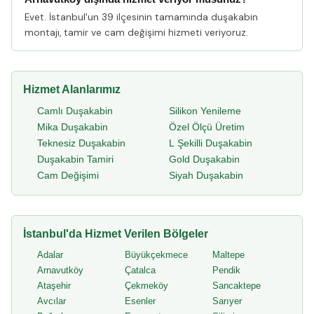
Evet. İstanbul'un 39 ilçesinin tamamında duşakabin
montajı, tamir ve cam değişimi hizmeti veriyoruz.
Hizmet Alanlarımız
Camlı Duşakabin
Silikon Yenileme
Mika Duşakabin
Özel Ölçü Üretim
Teknesiz Duşakabin
L Şekilli Duşakabin
Duşakabin Tamiri
Gold Duşakabin
Cam Değişimi
Siyah Duşakabin
İstanbul'da Hizmet Verilen Bölgeler
Adalar
Büyükçekmece
Maltepe
Arnavutköy
Çatalca
Pendik
Ataşehir
Çekmeköy
Sancaktepe
Avcılar
Esenler
Sarıyer