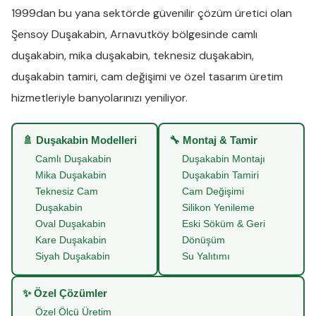
1999dan bu yana sektörde güvenilir çözüm üretici olan
Şensoy Duşakabin
,
Arnavutköy
bölgesinde
camlı
duşakabin
,
mika duşakabin
,
teknesiz duşakabin
,
duşakabin tamiri
,
cam değişimi
ve
özel tasarım üretim
hizmetleriyle banyolarınızı yeniliyor.
🚿 Duşakabin Modelleri
🔧 Montaj & Tamir
Camlı Duşakabin
Duşakabin Montajı
Mika Duşakabin
Duşakabin Tamiri
Teknesiz Cam
Cam Değişimi
Duşakabin
Silikon Yenileme
Oval Duşakabin
Eski Söküm & Geri
Kare Duşakabin
Dönüşüm
Siyah Duşakabin
Su Yalıtımı
✨ Özel Çözümler
Özel Ölçü Üretim