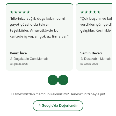
★★★★★
★★★★★
“Ellerinize sağlık duşa kabin cami,
“Çok başarılı ve kalitel
gayet güzel oldu tekrar
verdikleri gün geldile
teşekkürler. Arnavutköyde bu
çalıştılar. Kesinlikle 
kalitede iş yapan çok az firma var.”
Deniz İnce
Semih Deveci
🚿 Duşakabin Cam Montajı
🚿 Duşakabin Montajı
📅 Şubat 2025
📅 Ocak 2025
←
→
Hizmetimizden memnun kaldınız mı? Deneyiminizi paylaşın!
⭐ Google'da Değerlendir