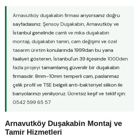
Arnavutköy duşakabin firması
arıyorsanız doğru
sayfadasınız.
Şensoy Duşakabin
, Arnavutköy ve
İstanbul genelinde
camlı ve mika duşakabin
montajı
,
duşakabin tamiri
,
cam değişimi
ve
özel
tasarım üretim
konularında 1999dan bu yana
faaliyet gösteren, İstanbul'un 39 ilçesinde
1000den
fazla projeyi
tamamlamış güvenilir bir duşakabin
firmasıdır. 8mm–10mm temperli cam, paslanmaz
çelik profil ve TSE belgeli anti-bakteriyel silikon ile
banyolarınızı yeniliyoruz. Ücretsiz keşif ve teklif için:
0542 599 65 57
Arnavutköy Duşakabin Montaj ve
Tamir Hizmetleri