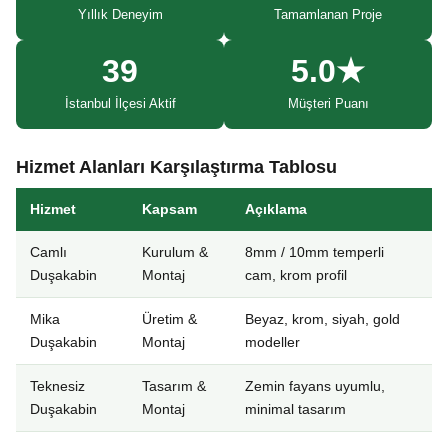
Yıllık Deneyim
Tamamlanan Proje
39
5.0★
İstanbul İlçesi Aktif
Müşteri Puanı
Hizmet Alanları Karşılaştırma Tablosu
Hizmet
Kapsam
Açıklama
Camlı
Kurulum &
8mm / 10mm temperli
Duşakabin
Montaj
cam, krom profil
Mika
Üretim &
Beyaz, krom, siyah, gold
Duşakabin
Montaj
modeller
Teknesiz
Tasarım &
Zemin fayans uyumlu,
Duşakabin
Montaj
minimal tasarım