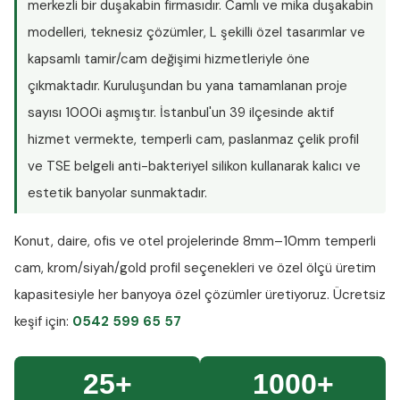
merkezli bir duşakabin firmasıdır. Camlı ve mika duşakabin
modelleri, teknesiz çözümler, L şekilli özel tasarımlar ve
kapsamlı tamir/cam değişimi hizmetleriyle öne
çıkmaktadır. Kuruluşundan bu yana tamamlanan proje
sayısı
1000i aşmıştır
. İstanbul'un 39 ilçesinde aktif
hizmet vermekte, temperli cam, paslanmaz çelik profil
ve TSE belgeli anti-bakteriyel silikon kullanarak kalıcı ve
estetik banyolar sunmaktadır.
Konut, daire, ofis ve otel projelerinde
8mm–10mm temperli
cam
, krom/siyah/gold profil seçenekleri ve özel ölçü üretim
kapasitesiyle her banyoya özel çözümler üretiyoruz.
Ücretsiz
keşif
için:
0542 599 65 57
25+
1000+