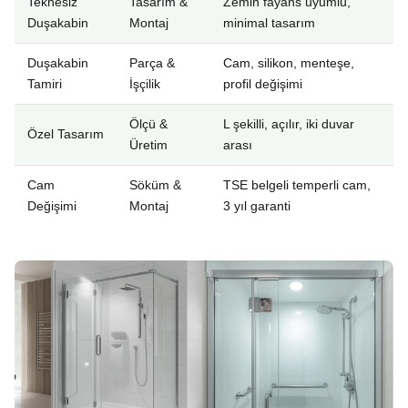
Teknesiz
Tasarım &
Zemin fayans uyumlu,
Duşakabin
Montaj
minimal tasarım
Duşakabin
Parça &
Cam, silikon, menteşe,
Tamiri
İşçilik
profil değişimi
Ölçü &
L şekilli, açılır, iki duvar
Özel Tasarım
Üretim
arası
Cam
Söküm &
TSE belgeli temperli cam,
Değişimi
Montaj
3 yıl garanti