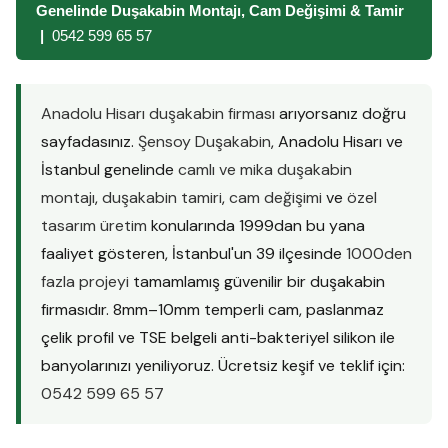
Genelinde Duşakabin Montajı, Cam Değişimi & Tamir
|
0542 599 65 57
Anadolu Hisarı duşakabin firması
arıyorsanız doğru
sayfadasınız.
Şensoy Duşakabin
, Anadolu Hisarı ve
İstanbul genelinde
camlı ve mika duşakabin
montajı
,
duşakabin tamiri
,
cam değişimi
ve
özel
tasarım üretim
konularında 1999dan bu yana
faaliyet gösteren, İstanbul'un 39 ilçesinde
1000den
fazla projeyi
tamamlamış güvenilir bir duşakabin
firmasıdır. 8mm–10mm temperli cam, paslanmaz
çelik profil ve TSE belgeli anti-bakteriyel silikon ile
banyolarınızı yeniliyoruz. Ücretsiz keşif ve teklif için:
0542 599 65 57