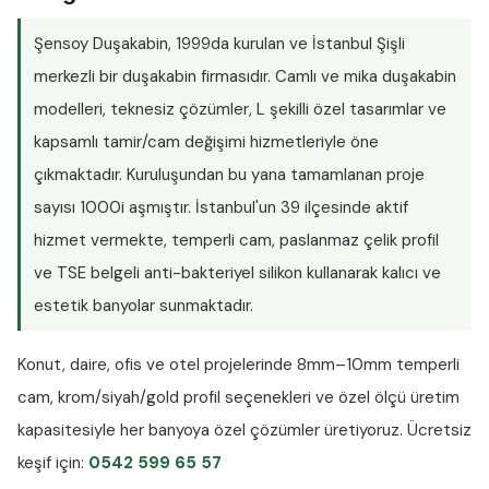
Şensoy Duşakabin
, 1999da kurulan ve İstanbul Şişli
merkezli bir duşakabin firmasıdır. Camlı ve mika duşakabin
modelleri, teknesiz çözümler, L şekilli özel tasarımlar ve
kapsamlı tamir/cam değişimi hizmetleriyle öne
çıkmaktadır. Kuruluşundan bu yana tamamlanan proje
sayısı
1000i aşmıştır
. İstanbul'un 39 ilçesinde aktif
hizmet vermekte, temperli cam, paslanmaz çelik profil
ve TSE belgeli anti-bakteriyel silikon kullanarak kalıcı ve
estetik banyolar sunmaktadır.
Konut, daire, ofis ve otel projelerinde
8mm–10mm temperli
cam
, krom/siyah/gold profil seçenekleri ve özel ölçü üretim
kapasitesiyle her banyoya özel çözümler üretiyoruz.
Ücretsiz
keşif
için:
0542 599 65 57