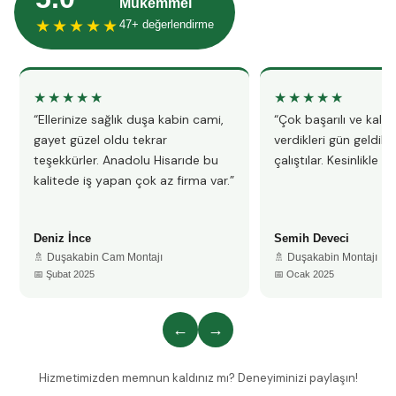
Mükemmel
★★★★★
47+ değerlendirme
★★★★★
★★★★★
“Ellerinize sağlık duşa kabin cami,
“Çok başarılı ve kalitel
gayet güzel oldu tekrar
verdikleri gün geldile
teşekkürler. Anadolu Hisarıde bu
çalıştılar. Kesinlikle 
kalitede iş yapan çok az firma var.”
Deniz İnce
Semih Deveci
🚿 Duşakabin Cam Montajı
🚿 Duşakabin Montajı
📅 Şubat 2025
📅 Ocak 2025
←
→
Hizmetimizden memnun kaldınız mı? Deneyiminizi paylaşın!