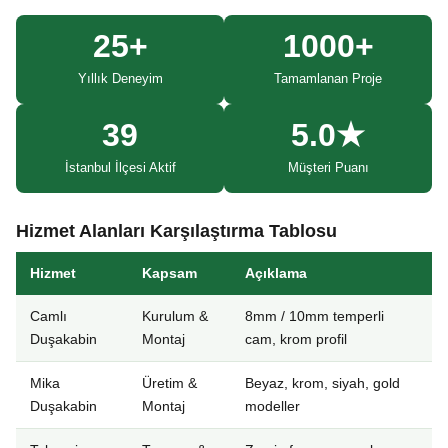
25+
1000+
Yıllık Deneyim
Tamamlanan Proje
39
5.0★
İstanbul İlçesi Aktif
Müşteri Puanı
Hizmet Alanları Karşılaştırma Tablosu
Hizmet
Kapsam
Açıklama
Camlı
Kurulum &
8mm / 10mm temperli
Duşakabin
Montaj
cam, krom profil
Mika
Üretim &
Beyaz, krom, siyah, gold
Duşakabin
Montaj
modeller