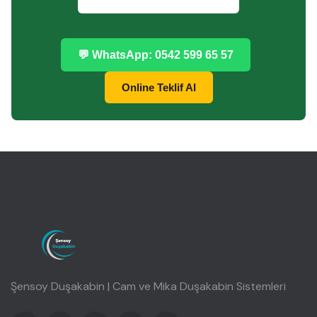
💬 WhatsApp: 0542 599 65 57
Online Teklif Al
Şensoy Duşakabin | Cam ve Mika Duşakabin Sistemleri