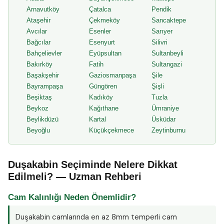
Arnavutköy
Çatalca
Pendik
Ataşehir
Çekmeköy
Sancaktepe
Avcılar
Esenler
Sarıyer
Bağcılar
Esenyurt
Silivri
Bahçelievler
Eyüpsultan
Sultanbeyli
Bakırköy
Fatih
Sultangazi
Başakşehir
Gaziosmanpaşa
Şile
Bayrampaşa
Güngören
Şişli
Beşiktaş
Kadıköy
Tuzla
Beykoz
Kağıthane
Ümraniye
Beylikdüzü
Kartal
Üsküdar
Beyoğlu
Küçükçekmece
Zeytinburnu
Duşakabin Seçiminde Nelere Dikkat
Edilmeli? — Uzman Rehberi
Cam Kalınlığı Neden Önemlidir?
Duşakabin camlarında en az
8mm temperli cam