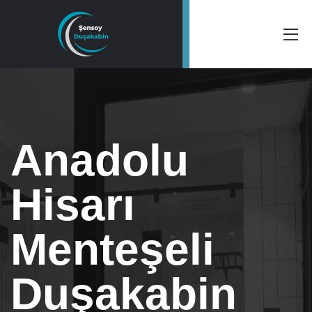
Anadolu
Hisarı
Menteşeli
Duşakabin