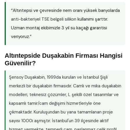
“Altıntepsi ve çevresinde nem oranı yüksek banyolarda
anti-bakteriyel TSE belgeli silikon
kullanımı şarttır.
Uzman montaj ekibimizle 3 yıl su kaçağı garantisi
veriyoruz.”
Altıntepside Duşakabin Firması Hangisi
Güvenilir?
Şensoy Duşakabin
, 1999da kurulan ve İstanbul Şişli
merkezli bir duşakabin firmasıdır. Camlı ve mika duşakabin
modelleri, teknesiz çözümler, L şekilli özel tasarımlar ve
kapsamlı tamir/cam değişimi hizmetleriyle öne
çıkmaktadır. Kuruluşundan bu yana tamamlanan proje
sayısı
1000i aşmıştır
. İstanbul'un 39 ilçesinde aktif
hizmet vermekte, temperli cam, paslanmaz çelik profil