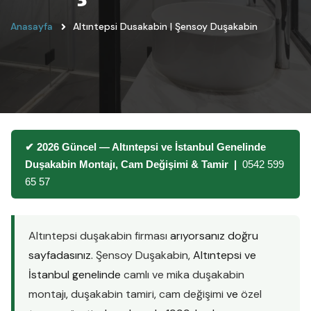
Anasayfa
Altıntepsi Dusakabin | Şensoy Duşakabin
✔ 2026 Güncel — Altıntepsi ve İstanbul Genelinde
Duşakabin Montajı, Cam Değişimi & Tamir |
0542 599
65 57
Altıntepsi duşakabin firması
arıyorsanız doğru
sayfadasınız.
Şensoy Duşakabin
, Altıntepsi ve
İstanbul genelinde
camlı ve mika duşakabin
montajı
,
duşakabin tamiri
,
cam değişimi
ve
özel