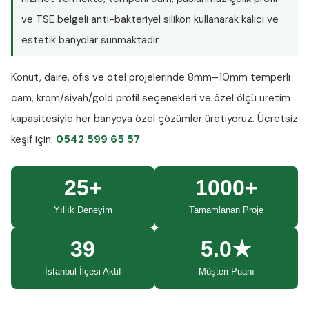
ve TSE belgeli anti-bakteriyel silikon kullanarak kalıcı ve
estetik banyolar sunmaktadır.
Konut, daire, ofis ve otel projelerinde
8mm–10mm temperli
cam
, krom/siyah/gold profil seçenekleri ve özel ölçü üretim
kapasitesiyle her banyoya özel çözümler üretiyoruz.
Ücretsiz
keşif
için:
0542 599 65 57
25+
1000+
Yıllık Deneyim
Tamamlanan Proje
39
5.0★
İstanbul İlçesi Aktif
Müşteri Puanı