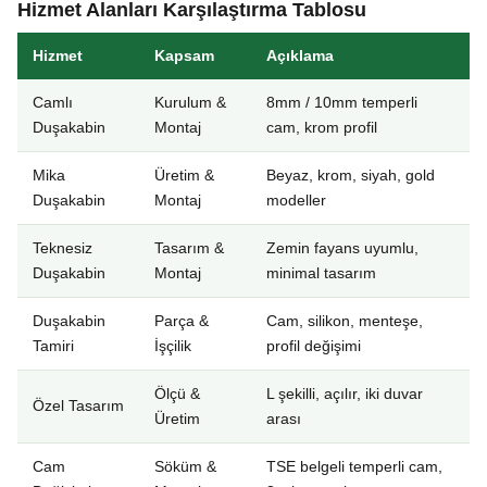
Hizmet Alanları Karşılaştırma Tablosu
Hizmet
Kapsam
Açıklama
Camlı
Kurulum &
8mm / 10mm temperli
Duşakabin
Montaj
cam, krom profil
Mika
Üretim &
Beyaz, krom, siyah, gold
Duşakabin
Montaj
modeller
Teknesiz
Tasarım &
Zemin fayans uyumlu,
Duşakabin
Montaj
minimal tasarım
Duşakabin
Parça &
Cam, silikon, menteşe,
Tamiri
İşçilik
profil değişimi
Ölçü &
L şekilli, açılır, iki duvar
Özel Tasarım
Üretim
arası
Cam
Söküm &
TSE belgeli temperli cam,