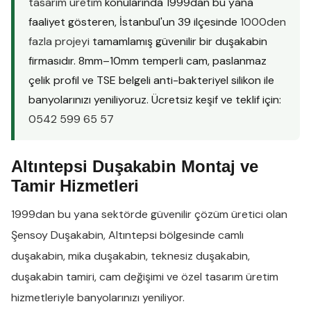
tasarım üretim
konularında 1999dan bu yana
faaliyet gösteren, İstanbul'un 39 ilçesinde
1000den
fazla projeyi
tamamlamış güvenilir bir duşakabin
firmasıdır. 8mm–10mm temperli cam, paslanmaz
çelik profil ve TSE belgeli anti-bakteriyel silikon ile
banyolarınızı yeniliyoruz. Ücretsiz keşif ve teklif için:
0542 599 65 57
Altıntepsi Duşakabin Montaj ve
Tamir Hizmetleri
1999dan bu yana sektörde güvenilir çözüm üretici olan
Şensoy Duşakabin
,
Altıntepsi
bölgesinde
camlı
duşakabin
,
mika duşakabin
,
teknesiz duşakabin
,
duşakabin tamiri
,
cam değişimi
ve
özel tasarım üretim
hizmetleriyle banyolarınızı yeniliyor.