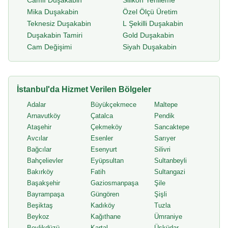
Camlı Duşakabin
Silikon Yenileme
Mika Duşakabin
Özel Ölçü Üretim
Teknesiz Duşakabin
L Şekilli Duşakabin
Duşakabin Tamiri
Gold Duşakabin
Cam Değişimi
Siyah Duşakabin
İstanbul'da Hizmet Verilen Bölgeler
Adalar
Büyükçekmece
Maltepe
Arnavutköy
Çatalca
Pendik
Ataşehir
Çekmeköy
Sancaktepe
Avcılar
Esenler
Sarıyer
Bağcılar
Esenyurt
Silivri
Bahçelievler
Eyüpsultan
Sultanbeyli
Bakırköy
Fatih
Sultangazi
Başakşehir
Gaziosmanpaşa
Şile
Bayrampaşa
Güngören
Şişli
Beşiktaş
Kadıköy
Tuzla
Beykoz
Kağıthane
Ümraniye
Beylikdüzü
Kartal
Üsküdar