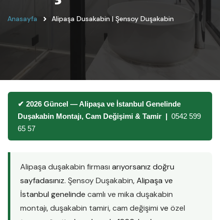
Anasayfa
Alipaşa Dusakabin | Şensoy Duşakabin
✔ 2026 Güncel — Alipaşa ve İstanbul Genelinde
Duşakabin Montajı, Cam Değişimi & Tamir |
0542 599
65 57
Alipaşa duşakabin firması
arıyorsanız doğru
sayfadasınız.
Şensoy Duşakabin
, Alipaşa ve
İstanbul genelinde
camlı ve mika duşakabin
montajı
,
duşakabin tamiri
,
cam değişimi
ve
özel