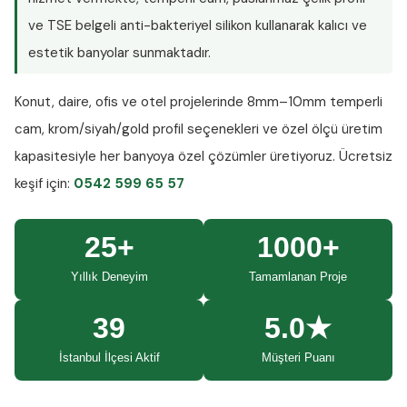
ve TSE belgeli anti-bakteriyel silikon kullanarak kalıcı ve
estetik banyolar sunmaktadır.
Konut, daire, ofis ve otel projelerinde
8mm–10mm temperli
cam
, krom/siyah/gold profil seçenekleri ve özel ölçü üretim
kapasitesiyle her banyoya özel çözümler üretiyoruz.
Ücretsiz
keşif
için:
0542 599 65 57
25+
1000+
Yıllık Deneyim
Tamamlanan Proje
39
5.0★
İstanbul İlçesi Aktif
Müşteri Puanı