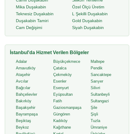
Camlı Duşakabin
Silikon Yenileme
Mika Duşakabin
Özel Ölçü Üretim
Teknesiz Duşakabin
L Şekilli Duşakabin
Duşakabin Tamiri
Gold Duşakabin
Cam Değişimi
Siyah Duşakabin
İstanbul'da Hizmet Verilen Bölgeler
Adalar
Büyükçekmece
Maltepe
Arnavutköy
Çatalca
Pendik
Ataşehir
Çekmeköy
Sancaktepe
Avcılar
Esenler
Sarıyer
Bağcılar
Esenyurt
Silivri
Bahçelievler
Eyüpsultan
Sultanbeyli
Bakırköy
Fatih
Sultangazi
Başakşehir
Gaziosmanpaşa
Şile
Bayrampaşa
Güngören
Şişli
Beşiktaş
Kadıköy
Tuzla
Beykoz
Kağıthane
Ümraniye
Beylikdüzü
Kartal
Üsküdar