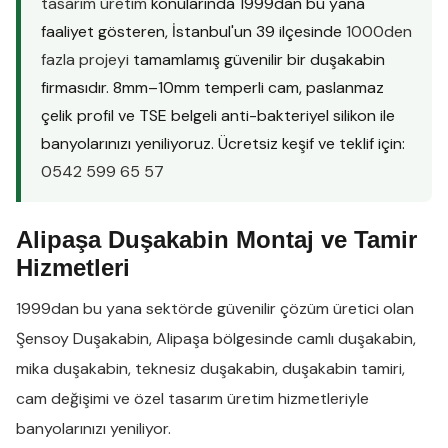
tasarım üretim
konularında 1999dan bu yana
faaliyet gösteren, İstanbul'un 39 ilçesinde
1000den
fazla projeyi
tamamlamış güvenilir bir duşakabin
firmasıdır. 8mm–10mm temperli cam, paslanmaz
çelik profil ve TSE belgeli anti-bakteriyel silikon ile
banyolarınızı yeniliyoruz. Ücretsiz keşif ve teklif için:
0542 599 65 57
Alipaşa Duşakabin Montaj ve Tamir
Hizmetleri
1999dan bu yana sektörde güvenilir çözüm üretici olan
Şensoy Duşakabin
,
Alipaşa
bölgesinde
camlı duşakabin
,
mika duşakabin
,
teknesiz duşakabin
,
duşakabin tamiri
,
cam değişimi
ve
özel tasarım üretim
hizmetleriyle
banyolarınızı yeniliyor.