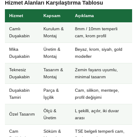
Hizmet Alanları Karşılaştırma Tablosu
Hizmet
Kapsam
Açıklama
Camlı
Kurulum &
8mm / 10mm temperli
Duşakabin
Montaj
cam, krom profil
Mika
Üretim &
Beyaz, krom, siyah, gold
Duşakabin
Montaj
modeller
Teknesiz
Tasarım &
Zemin fayans uyumlu,
Duşakabin
Montaj
minimal tasarım
Duşakabin
Parça &
Cam, silikon, menteşe,
Tamiri
İşçilik
profil değişimi
Ölçü &
L şekilli, açılır, iki duvar
Özel Tasarım
Üretim
arası
Cam
Söküm &
TSE belgeli temperli cam,