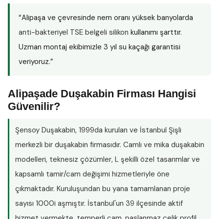
“Alipaşa ve çevresinde nem oranı yüksek banyolarda
anti-bakteriyel TSE belgeli silikon
kullanımı şarttır.
Uzman montaj ekibimizle 3 yıl su kaçağı garantisi
veriyoruz.”
Alipaşade Duşakabin Firması Hangisi
Güvenilir?
Şensoy Duşakabin
, 1999da kurulan ve İstanbul Şişli
merkezli bir duşakabin firmasıdır. Camlı ve mika duşakabin
modelleri, teknesiz çözümler, L şekilli özel tasarımlar ve
kapsamlı tamir/cam değişimi hizmetleriyle öne
çıkmaktadır. Kuruluşundan bu yana tamamlanan proje
sayısı
1000i aşmıştır
. İstanbul'un 39 ilçesinde aktif
hizmet vermekte, temperli cam, paslanmaz çelik profil