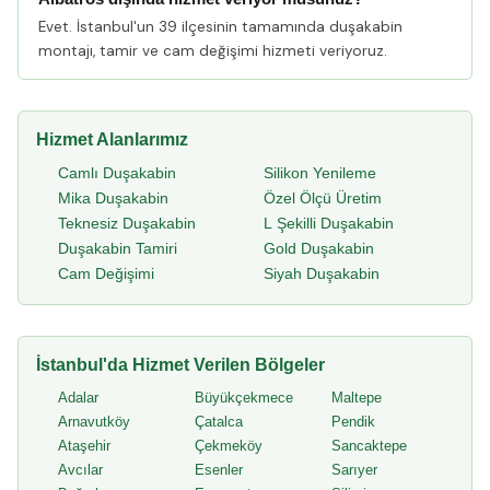
Evet. İstanbul'un 39 ilçesinin tamamında duşakabin
montajı, tamir ve cam değişimi hizmeti veriyoruz.
Hizmet Alanlarımız
Camlı Duşakabin
Silikon Yenileme
Mika Duşakabin
Özel Ölçü Üretim
Teknesiz Duşakabin
L Şekilli Duşakabin
Duşakabin Tamiri
Gold Duşakabin
Cam Değişimi
Siyah Duşakabin
İstanbul'da Hizmet Verilen Bölgeler
Adalar
Büyükçekmece
Maltepe
Arnavutköy
Çatalca
Pendik
Ataşehir
Çekmeköy
Sancaktepe
Avcılar
Esenler
Sarıyer