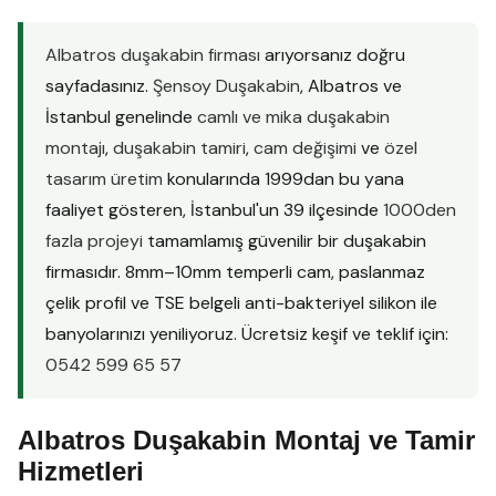
Albatros duşakabin firması
arıyorsanız doğru
sayfadasınız.
Şensoy Duşakabin
, Albatros ve
İstanbul genelinde
camlı ve mika duşakabin
montajı
,
duşakabin tamiri
,
cam değişimi
ve
özel
tasarım üretim
konularında 1999dan bu yana
faaliyet gösteren, İstanbul'un 39 ilçesinde
1000den
fazla projeyi
tamamlamış güvenilir bir duşakabin
firmasıdır. 8mm–10mm temperli cam, paslanmaz
çelik profil ve TSE belgeli anti-bakteriyel silikon ile
banyolarınızı yeniliyoruz. Ücretsiz keşif ve teklif için:
0542 599 65 57
Albatros Duşakabin Montaj ve Tamir
Hizmetleri