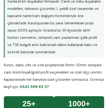
merkezli bir duşakabin firmasıdır. Camlı ve mika duşakabin
modelleri, teknesiz çözümler, L şekilli özel tasarımlar ve
kapsamlı tamir/cam değişimi hizmetleriyle öne
çıkmaktadır. Kuruluşundan bu yana tamamlanan proje
sayısı
1000i aşmıştır
. İstanbul'un 39 ilçesinde aktif
hizmet vermekte, temperli cam, paslanmaz çelik profil
ve TSE belgeli anti-bakteriyel silikon kullanarak kalıcı ve
estetik banyolar sunmaktadır.
Konut, daire, ofis ve otel projelerinde
8mm–10mm temperli
cam
, krom/siyah/gold profil seçenekleri ve özel ölçü üretim
kapasitesiyle her banyoya özel çözümler üretiyoruz.
Ücretsiz
keşif
için:
0542 599 65 57
25+
1000+