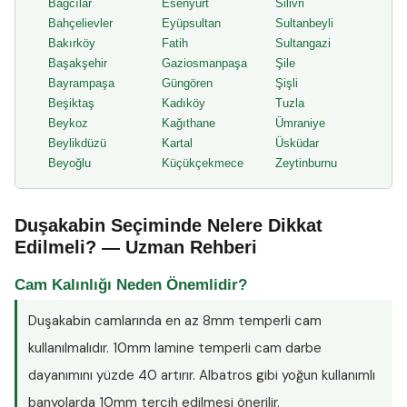
Bağcılar
Esenyurt
Silivri
Bahçelievler
Eyüpsultan
Sultanbeyli
Bakırköy
Fatih
Sultangazi
Başakşehir
Gaziosmanpaşa
Şile
Bayrampaşa
Güngören
Şişli
Beşiktaş
Kadıköy
Tuzla
Beykoz
Kağıthane
Ümraniye
Beylikdüzü
Kartal
Üsküdar
Beyoğlu
Küçükçekmece
Zeytinburnu
Duşakabin Seçiminde Nelere Dikkat
Edilmeli? — Uzman Rehberi
Cam Kalınlığı Neden Önemlidir?
Duşakabin camlarında en az
8mm temperli cam
kullanılmalıdır. 10mm lamine temperli cam darbe
dayanımını yüzde 40 artırır. Albatros gibi yoğun kullanımlı
banyolarda 10mm tercih edilmesi önerilir.