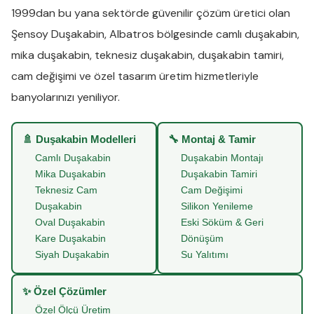
1999dan bu yana sektörde güvenilir çözüm üretici olan
Şensoy Duşakabin
,
Albatros
bölgesinde
camlı duşakabin
,
mika duşakabin
,
teknesiz duşakabin
,
duşakabin tamiri
,
cam değişimi
ve
özel tasarım üretim
hizmetleriyle
banyolarınızı yeniliyor.
🚿 Duşakabin Modelleri
🔧 Montaj & Tamir
Camlı Duşakabin
Duşakabin Montajı
Mika Duşakabin
Duşakabin Tamiri
Teknesiz Cam
Cam Değişimi
Duşakabin
Silikon Yenileme
Oval Duşakabin
Eski Söküm & Geri
Kare Duşakabin
Dönüşüm
Siyah Duşakabin
Su Yalıtımı
✨ Özel Çözümler
Özel Ölçü Üretim