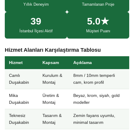
Yıllık Deneyim
Tamamlanan Proje
39
5.0★
İstanbul İlçesi Aktif
Müşteri Puanı
Hizmet Alanları Karşılaştırma Tablosu
Hizmet
Kapsam
Açıklama
Camlı
Kurulum &
8mm / 10mm temperli
Duşakabin
Montaj
cam, krom profil
Mika
Üretim &
Beyaz, krom, siyah, gold
Duşakabin
Montaj
modeller
Teknesiz
Tasarım &
Zemin fayans uyumlu,
Duşakabin
Montaj
minimal tasarım