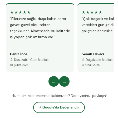
★★★★★
★★★★★
“Ellerinize sağlık duşa kabin cami,
“Çok başarılı ve kalitel
gayet güzel oldu tekrar
verdikleri gün geldile
teşekkürler. Albatrosde bu kalitede
çalıştılar. Kesinlikle 
iş yapan çok az firma var.”
Deniz İnce
Semih Deveci
🚿 Duşakabin Cam Montajı
🚿 Duşakabin Montajı
📅 Şubat 2025
📅 Ocak 2025
←
→
Hizmetimizden memnun kaldınız mı? Deneyiminizi paylaşın!
⭐ Google'da Değerlendir