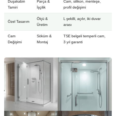
Duşakabin
Parça &
Cam, silikon, menteşe,
Tamiri
İşçilik
profil değişimi
Ölçü &
L şekilli, açılır, iki duvar
Özel Tasarım
Üretim
arası
Cam
Söküm &
TSE belgeli temperli cam,
Değişimi
Montaj
3 yıl garanti