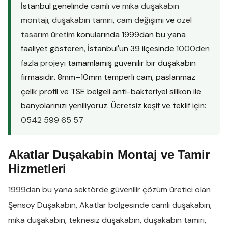
İstanbul genelinde
camlı ve mika duşakabin
montajı
,
duşakabin tamiri
,
cam değişimi
ve
özel
tasarım üretim
konularında 1999dan bu yana
faaliyet gösteren, İstanbul'un 39 ilçesinde
1000den
fazla projeyi
tamamlamış güvenilir bir duşakabin
firmasıdır. 8mm–10mm temperli cam, paslanmaz
çelik profil ve TSE belgeli anti-bakteriyel silikon ile
banyolarınızı yeniliyoruz. Ücretsiz keşif ve teklif için:
0542 599 65 57
Akatlar Duşakabin Montaj ve Tamir
Hizmetleri
1999dan bu yana sektörde güvenilir çözüm üretici olan
Şensoy Duşakabin
,
Akatlar
bölgesinde
camlı duşakabin
,
mika duşakabin
,
teknesiz duşakabin
,
duşakabin tamiri
,