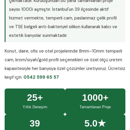
çıkmaktadır. Kuruluşundan bu yana tamamlanan proje
sayısı
1000i aşmıştır
. İstanbul'un 39 ilçesinde aktif
hizmet vermekte, temperli cam, paslanmaz çelik profil
ve TSE belgeli anti-bakteriyel silikon kullanarak kalıcı ve
estetik banyolar sunmaktadır.
Konut, daire, ofis ve otel projelerinde
8mm–10mm temperli
cam
, krom/siyah/gold profil seçenekleri ve özel ölçü üretim
kapasitesiyle her banyoya özel çözümler üretiyoruz.
Ücretsiz
keşif
için:
0542 599 65 57
25+
1000+
Yıllık Deneyim
Tamamlanan Proje
39
5.0★