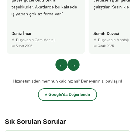
gayet güzel oldu tekrar
verdikleri gün geldile
teşekkürler. Akatlarde bu kalitede
çalıştılar. Kesinlikle 
iş yapan çok az firma var.”
Deniz İnce
Semih Deveci
🚿 Duşakabin Cam Montajı
🚿 Duşakabin Montajı
📅 Şubat 2025
📅 Ocak 2025
←
→
Hizmetimizden memnun kaldınız mı? Deneyiminizi paylaşın!
⭐ Google'da Değerlendir
Sık Sorulan Sorular