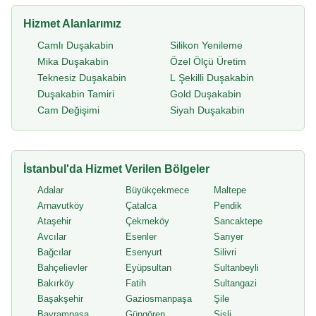
Hizmet Alanlarımız
Camlı Duşakabin
Silikon Yenileme
Mika Duşakabin
Özel Ölçü Üretim
Teknesiz Duşakabin
L Şekilli Duşakabin
Duşakabin Tamiri
Gold Duşakabin
Cam Değişimi
Siyah Duşakabin
İstanbul'da Hizmet Verilen Bölgeler
Adalar
Büyükçekmece
Maltepe
Arnavutköy
Çatalca
Pendik
Ataşehir
Çekmeköy
Sancaktepe
Avcılar
Esenler
Sarıyer
Bağcılar
Esenyurt
Silivri
Bahçelievler
Eyüpsultan
Sultanbeyli
Bakırköy
Fatih
Sultangazi
Başakşehir
Gaziosmanpaşa
Şile
Bayrampaşa
Güngören
Şişli