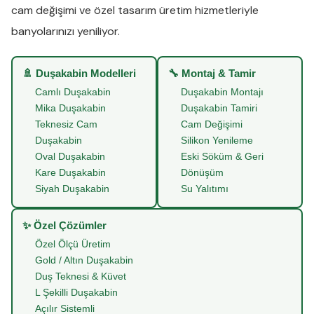
cam değişimi
ve
özel tasarım üretim
hizmetleriyle
banyolarınızı yeniliyor.
🚿 Duşakabin Modelleri
🔧 Montaj & Tamir
Camlı Duşakabin
Duşakabin Montajı
Mika Duşakabin
Duşakabin Tamiri
Teknesiz Cam
Cam Değişimi
Duşakabin
Silikon Yenileme
Oval Duşakabin
Eski Söküm & Geri
Kare Duşakabin
Dönüşüm
Siyah Duşakabin
Su Yalıtımı
✨ Özel Çözümler
Özel Ölçü Üretim
Gold / Altın Duşakabin
Duş Teknesi & Küvet
L Şekilli Duşakabin
Açılır Sistemli