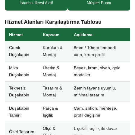
İstanbul İlçesi Aktif
Müşteri Puanı
Hizmet Alanları Karşılaştırma Tablosu
Hizmet
Kapsam
Açıklama
Camlı
Kurulum &
8mm / 10mm temperli
Duşakabin
Montaj
cam, krom profil
Mika
Üretim &
Beyaz, krom, siyah, gold
Duşakabin
Montaj
modeller
Teknesiz
Tasarım &
Zemin fayans uyumlu,
Duşakabin
Montaj
minimal tasarım
Duşakabin
Parça &
Cam, silikon, menteşe,
Tamiri
İşçilik
profil değişimi
Ölçü &
L şekilli, açılır, iki duvar
Özel Tasarım