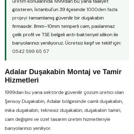
üretim
konularında 1999dan bu yana faaliyet
gösteren, İstanbul'un 39 ilçesinde
1000den fazla
projeyi
tamamlamış güvenilir bir duşakabin
firmasıdır. 8mm–10mm temperli cam, paslanmaz
çelik profil ve TSE belgeli anti-bakteriyel silikon ile
banyolarınızı yeniliyoruz. Ücretsiz keşif ve teklif için:
0542 599 65 57
Adalar Duşakabin Montaj ve Tamir
Hizmetleri
1999dan bu yana sektörde güvenilir çözüm üretici olan
Şensoy Duşakabin
,
Adalar
bölgesinde
camlı duşakabin
,
mika duşakabin
,
teknesiz duşakabin
,
duşakabin tamiri
,
cam değişimi
ve
özel tasarım üretim
hizmetleriyle
banyolarınızı yeniliyor.