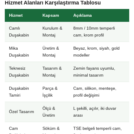
Hizmet Alanları Karşılaştırma Tablosu
Hizmet
Kapsam
Açıklama
Camlı
Kurulum &
8mm / 10mm temperli
Duşakabin
Montaj
cam, krom profil
Mika
Üretim &
Beyaz, krom, siyah, gold
Duşakabin
Montaj
modeller
Teknesiz
Tasarım &
Zemin fayans uyumlu,
Duşakabin
Montaj
minimal tasarım
Duşakabin
Parça &
Cam, silikon, menteşe,
Tamiri
İşçilik
profil değişimi
Ölçü &
L şekilli, açılır, iki duvar
Özel Tasarım
Üretim
arası
Cam
Söküm &
TSE belgeli temperli cam,