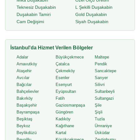
Mika Duşakabin
Özel Ölçü Üretim
Teknesiz Duşakabin
L Şekilli Duşakabin
Duşakabin Tamiri
Gold Duşakabin
Cam Değişimi
Siyah Duşakabin
İstanbul'da Hizmet Verilen Bölgeler
Adalar
Büyükçekmece
Maltepe
Arnavutköy
Çatalca
Pendik
Ataşehir
Çekmeköy
Sancaktepe
Avcılar
Esenler
Sarıyer
Bağcılar
Esenyurt
Silivri
Bahçelievler
Eyüpsultan
Sultanbeyli
Bakırköy
Fatih
Sultangazi
Başakşehir
Gaziosmanpaşa
Şile
Bayrampaşa
Güngören
Şişli
Beşiktaş
Kadıköy
Tuzla
Beykoz
Kağıthane
Ümraniye
Beylikdüzü
Kartal
Üsküdar
Beyoğlu
Küçükçekmece
Zeytinburnu