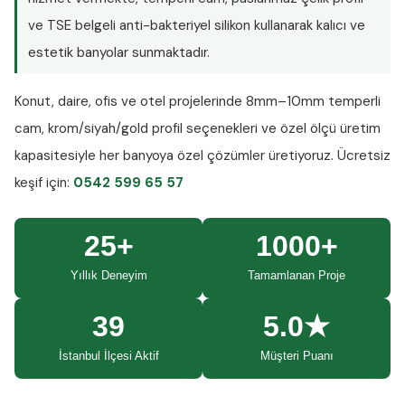
ve TSE belgeli anti-bakteriyel silikon kullanarak kalıcı ve
estetik banyolar sunmaktadır.
Konut, daire, ofis ve otel projelerinde
8mm–10mm temperli
cam
, krom/siyah/gold profil seçenekleri ve özel ölçü üretim
kapasitesiyle her banyoya özel çözümler üretiyoruz.
Ücretsiz
keşif
için:
0542 599 65 57
25+
1000+
Yıllık Deneyim
Tamamlanan Proje
39
5.0★
İstanbul İlçesi Aktif
Müşteri Puanı