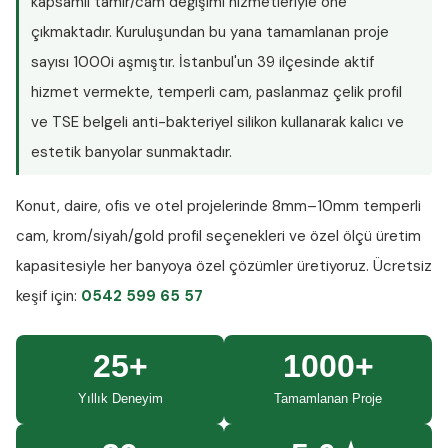
kapsamlı tamir/cam değişimi hizmetleriyle öne
çıkmaktadır. Kuruluşundan bu yana tamamlanan proje
sayısı
1000i aşmıştır
. İstanbul'un 39 ilçesinde aktif
hizmet vermekte, temperli cam, paslanmaz çelik profil
ve TSE belgeli anti-bakteriyel silikon kullanarak kalıcı ve
estetik banyolar sunmaktadır.
Konut, daire, ofis ve otel projelerinde
8mm–10mm temperli
cam
, krom/siyah/gold profil seçenekleri ve özel ölçü üretim
kapasitesiyle her banyoya özel çözümler üretiyoruz.
Ücretsiz
keşif
için:
0542 599 65 57
25+
1000+
Yıllık Deneyim
Tamamlanan Proje