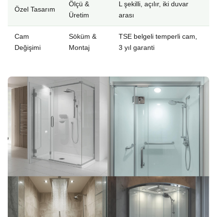
Ölçü &
L şekilli, açılır, iki duvar
Özel Tasarım
Üretim
arası
Cam
Söküm &
TSE belgeli temperli cam,
Değişimi
Montaj
3 yıl garanti