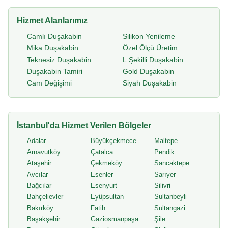
Hizmet Alanlarımız
Camlı Duşakabin
Silikon Yenileme
Mika Duşakabin
Özel Ölçü Üretim
Teknesiz Duşakabin
L Şekilli Duşakabin
Duşakabin Tamiri
Gold Duşakabin
Cam Değişimi
Siyah Duşakabin
İstanbul'da Hizmet Verilen Bölgeler
Adalar
Büyükçekmece
Maltepe
Arnavutköy
Çatalca
Pendik
Ataşehir
Çekmeköy
Sancaktepe
Avcılar
Esenler
Sarıyer
Bağcılar
Esenyurt
Silivri
Bahçelievler
Eyüpsultan
Sultanbeyli
Bakırköy
Fatih
Sultangazi
Başakşehir
Gaziosmanpaşa
Şile