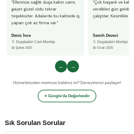
“Ellerinize sağlık duşa kabin cami,
“Çok başarılı ve kalitel
gayet güzel oldu tekrar
verdikleri gün geldile
teşekkürler. Adalarde bu kalitede iş
çalıştılar. Kesinlikle 
yapan çok az firma var.”
Deniz İnce
Semih Deveci
🚿 Duşakabin Cam Montajı
🚿 Duşakabin Montajı
📅 Şubat 2025
📅 Ocak 2025
←
→
Hizmetimizden memnun kaldınız mı? Deneyiminizi paylaşın!
⭐ Google'da Değerlendir
Sık Sorulan Sorular