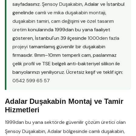
sayfadasınız.
Şensoy Duşakabin
, Adalar ve İstanbul
genelinde
camlı ve mika duşakabin montajı
,
duşakabin tamiri
,
cam değişimi
ve
özel tasarım
üretim
konularında 1999dan bu yana faaliyet
gösteren, İstanbul'un 39 ilçesinde
1000den fazla
projeyi
tamamlamış güvenilir bir duşakabin
firmasıdır. 8mm–10mm temperli cam, paslanmaz
çelik profil ve TSE belgeli anti-bakteriyel silikon ile
banyolarınızı yeniliyoruz. Ücretsiz keşif ve teklif için:
0542 599 65 57
Adalar Duşakabin Montaj ve Tamir
Hizmetleri
1999dan bu yana sektörde güvenilir çözüm üretici olan
Şensoy Duşakabin
,
Adalar
bölgesinde
camlı duşakabin
,