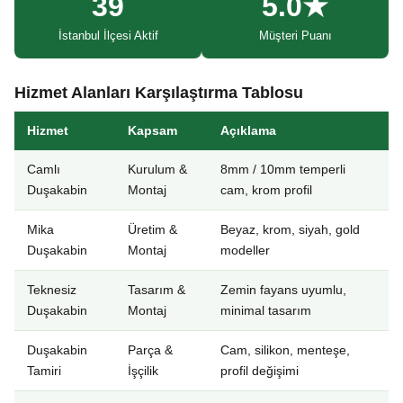
39
5.0★
İstanbul İlçesi Aktif
Müşteri Puanı
Hizmet Alanları Karşılaştırma Tablosu
Hizmet
Kapsam
Açıklama
Camlı
Kurulum &
8mm / 10mm temperli
Duşakabin
Montaj
cam, krom profil
Mika
Üretim &
Beyaz, krom, siyah, gold
Duşakabin
Montaj
modeller
Teknesiz
Tasarım &
Zemin fayans uyumlu,
Duşakabin
Montaj
minimal tasarım
Duşakabin
Parça &
Cam, silikon, menteşe,
Tamiri
İşçilik
profil değişimi