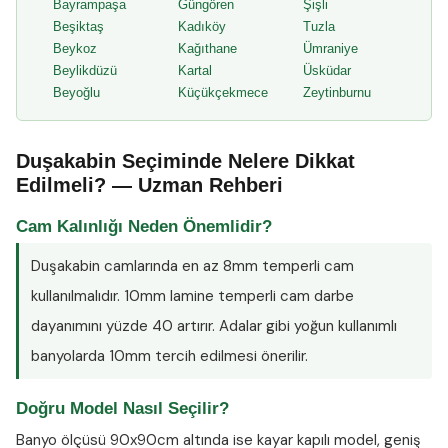
Bayrampaşa
Güngören
Şişli
Beşiktaş
Kadıköy
Tuzla
Beykoz
Kağıthane
Ümraniye
Beylikdüzü
Kartal
Üsküdar
Beyoğlu
Küçükçekmece
Zeytinburnu
Duşakabin Seçiminde Nelere Dikkat
Edilmeli? — Uzman Rehberi
Cam Kalınlığı Neden Önemlidir?
Duşakabin camlarında en az
8mm temperli cam
kullanılmalıdır. 10mm lamine temperli cam darbe
dayanımını yüzde 40 artırır. Adalar gibi yoğun kullanımlı
banyolarda 10mm tercih edilmesi önerilir.
Doğru Model Nasıl Seçilir?
Banyo ölçüsü 90x90cm altında ise kayar kapılı model, geniş