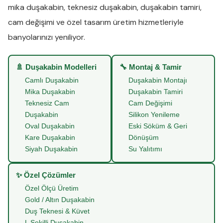
mika duşakabin
,
teknesiz duşakabin
,
duşakabin tamiri
,
cam değişimi
ve
özel tasarım üretim
hizmetleriyle
banyolarınızı yeniliyor.
🚿 Duşakabin Modelleri
🔧 Montaj & Tamir
Camlı Duşakabin
Duşakabin Montajı
Mika Duşakabin
Duşakabin Tamiri
Teknesiz Cam
Cam Değişimi
Duşakabin
Silikon Yenileme
Oval Duşakabin
Eski Söküm & Geri
Kare Duşakabin
Dönüşüm
Siyah Duşakabin
Su Yalıtımı
✨ Özel Çözümler
Özel Ölçü Üretim
Gold / Altın Duşakabin
Duş Teknesi & Küvet
L Şekilli Duşakabin