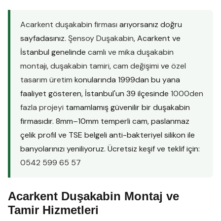
Acarkent duşakabin firması
arıyorsanız doğru
sayfadasınız.
Şensoy Duşakabin
, Acarkent ve
İstanbul genelinde
camlı ve mika duşakabin
montajı
,
duşakabin tamiri
,
cam değişimi
ve
özel
tasarım üretim
konularında 1999dan bu yana
faaliyet gösteren, İstanbul'un 39 ilçesinde
1000den
fazla projeyi
tamamlamış güvenilir bir duşakabin
firmasıdır. 8mm–10mm temperli cam, paslanmaz
çelik profil ve TSE belgeli anti-bakteriyel silikon ile
banyolarınızı yeniliyoruz. Ücretsiz keşif ve teklif için:
0542 599 65 57
Acarkent Duşakabin Montaj ve
Tamir Hizmetleri