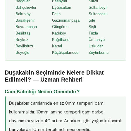
Bağcılar
Esenyurt
Silivri
Bahçelievler
Eyüpsultan
Sultanbeyli
Bakırköy
Fatih
Sultangazi
Başakşehir
Gaziosmanpaşa
Şile
Bayrampaşa
Güngören
Şişli
Beşiktaş
Kadıköy
Tuzla
Beykoz
Kağıthane
Ümraniye
Beylikdüzü
Kartal
Üsküdar
Beyoğlu
Küçükçekmece
Zeytinburnu
Duşakabin Seçiminde Nelere Dikkat
Edilmeli? — Uzman Rehberi
Cam Kalınlığı Neden Önemlidir?
Duşakabin camlarında en az
8mm temperli cam
kullanılmalıdır. 10mm lamine temperli cam darbe
dayanımını yüzde 40 artırır. Acarkent gibi yoğun kullanımlı
banyolarda 10mm tercih edilmesi önerilir.