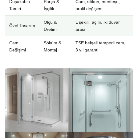
Duşakabin
Parça &
Cam, silikon, menteşe,
Tamiri
İşçilik
profil değişimi
Ölçü &
L şekilli, açılır, iki duvar
Özel Tasarım
Üretim
arası
Cam
Söküm &
TSE belgeli temperli cam,
Değişimi
Montaj
3 yıl garanti