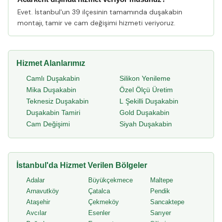
Evet. İstanbul'un 39 ilçesinin tamamında duşakabin
montajı, tamir ve cam değişimi hizmeti veriyoruz.
Hizmet Alanlarımız
Camlı Duşakabin
Silikon Yenileme
Mika Duşakabin
Özel Ölçü Üretim
Teknesiz Duşakabin
L Şekilli Duşakabin
Duşakabin Tamiri
Gold Duşakabin
Cam Değişimi
Siyah Duşakabin
İstanbul'da Hizmet Verilen Bölgeler
Adalar
Büyükçekmece
Maltepe
Arnavutköy
Çatalca
Pendik
Ataşehir
Çekmeköy
Sancaktepe
Avcılar
Esenler
Sarıyer