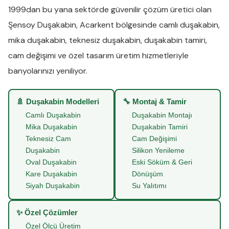
1999dan bu yana sektörde güvenilir çözüm üretici olan
Şensoy Duşakabin
,
Acarkent
bölgesinde
camlı duşakabin
,
mika duşakabin
,
teknesiz duşakabin
,
duşakabin tamiri
,
cam değişimi
ve
özel tasarım üretim
hizmetleriyle
banyolarınızı yeniliyor.
🚿 Duşakabin Modelleri
🔧 Montaj & Tamir
Camlı Duşakabin
Duşakabin Montajı
Mika Duşakabin
Duşakabin Tamiri
Teknesiz Cam
Cam Değişimi
Duşakabin
Silikon Yenileme
Oval Duşakabin
Eski Söküm & Geri
Kare Duşakabin
Dönüşüm
Siyah Duşakabin
Su Yalıtımı
✨ Özel Çözümler
Özel Ölçü Üretim