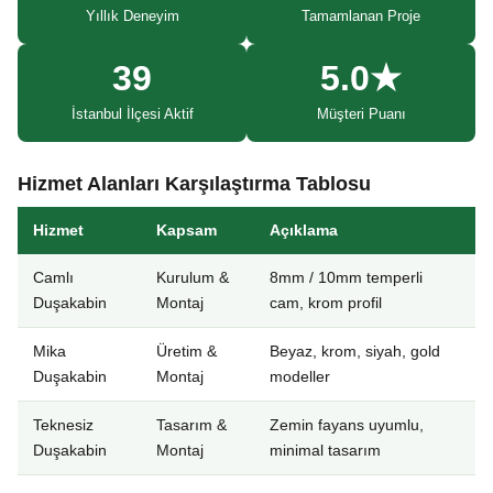
Yıllık Deneyim
Tamamlanan Proje
39
5.0★
İstanbul İlçesi Aktif
Müşteri Puanı
Hizmet Alanları Karşılaştırma Tablosu
Hizmet
Kapsam
Açıklama
Camlı
Kurulum &
8mm / 10mm temperli
Duşakabin
Montaj
cam, krom profil
Mika
Üretim &
Beyaz, krom, siyah, gold
Duşakabin
Montaj
modeller
Teknesiz
Tasarım &
Zemin fayans uyumlu,
Duşakabin
Montaj
minimal tasarım