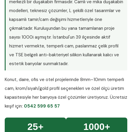
merkezli bir duşakabin firmasıdır. Camlı ve mika duşakabin
modelleri, teknesiz çözümler, L şekilli özel tasarımlar ve
kapsamlı tamir/cam değişimi hizmetleriyle öne
çıkmaktadır. Kuruluşundan bu yana tamamlanan proje
sayısı
1000i aşmıştır
. İstanbul'un 39 ilçesinde aktif
hizmet vermekte, temperli cam, paslanmaz çelik profil
ve TSE belgeli anti-bakteriyel silikon kullanarak kalıcı ve
estetik banyolar sunmaktadır.
Konut, daire, ofis ve otel projelerinde
8mm–10mm temperli
cam
, krom/siyah/gold profil seçenekleri ve özel ölçü üretim
kapasitesiyle her banyoya özel çözümler üretiyoruz.
Ücretsiz
keşif
için:
0542 599 65 57
25+
1000+