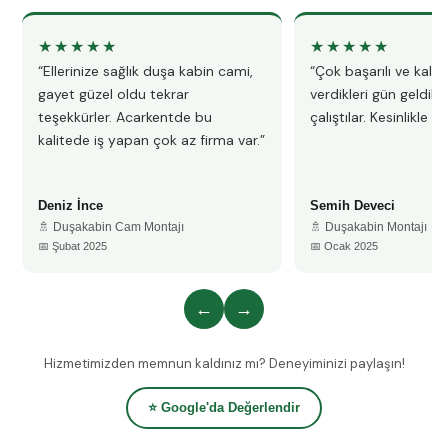
★★★★★
★★★★★
“Ellerinize sağlık duşa kabin cami,
“Çok başarılı ve kalitel
gayet güzel oldu tekrar
verdikleri gün geldile
teşekkürler. Acarkentde bu
çalıştılar. Kesinlikle 
kalitede iş yapan çok az firma var.”
Deniz İnce
Semih Deveci
🚿 Duşakabin Cam Montajı
🚿 Duşakabin Montajı
📅 Şubat 2025
📅 Ocak 2025
←
→
Hizmetimizden memnun kaldınız mı? Deneyiminizi paylaşın!
⭐ Google'da Değerlendir