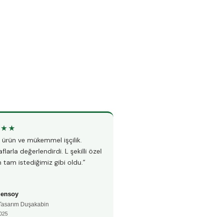
★★★
★★★★★
li ürün ve mükemmel işçilik.
“Teknesiz duşakabin montajı i
flarla değerlendirdi. L şekilli özel
Hem hızlı hem çok temiz çalı
 tam istediğimiz gibi oldu.”
fayanslarıma hiç zarar vermed
Şensoy
Ayşe Kaya
 Tasarım Duşakabin
🚿 Teknesiz Duşakabin
025
📅 Aralık 2024