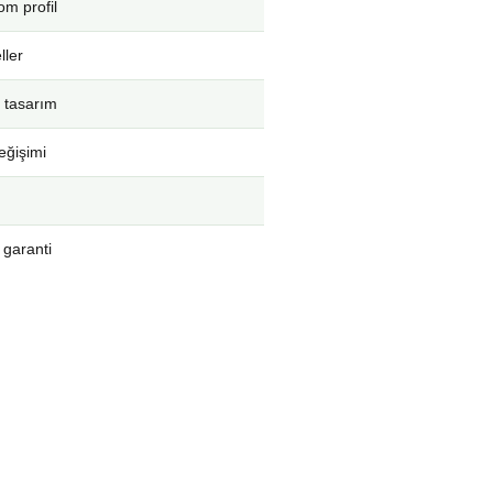
m profil
ller
 tasarım
eğişimi
 garanti