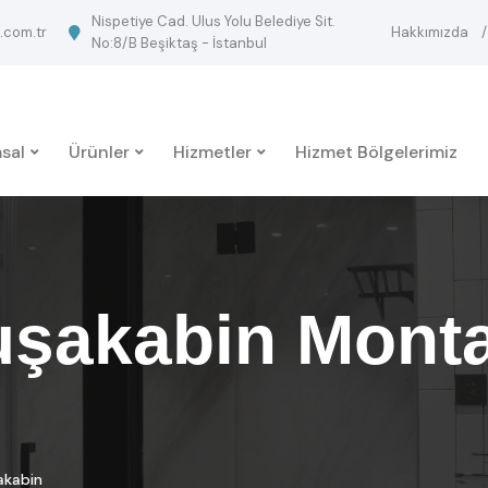
Nispetiye Cad. Ulus Yolu Belediye Sit.
.com.tr
Hakkımızda
No:8/B Beşiktaş - İstanbul
sal
Ürünler
Hizmetler
Hizmet Bölgelerimiz
şakabin Monta
akabin