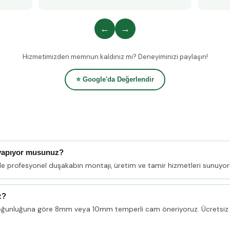
←
→
Hizmetimizden memnun kaldınız mı? Deneyiminizi paylaşın!
⭐ Google'da Değerlendir
 yapıyor musunuz?
nde profesyonel duşakabin montajı, üretim ve tamir hizmetleri sunuyor
z?
oğunluğuna göre 8mm veya 10mm temperli cam öneriyoruz. Ücretsiz 