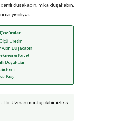
e
camlı duşakabin
,
mika duşakabin
,
nızı yeniliyor.
 Çözümler
Ölçü Üretim
/ Altın Duşakabin
eknesi & Küvet
illi Duşakabin
 Sistemli
siz Keşif
arttır. Uzman montaj ekibimizle 3