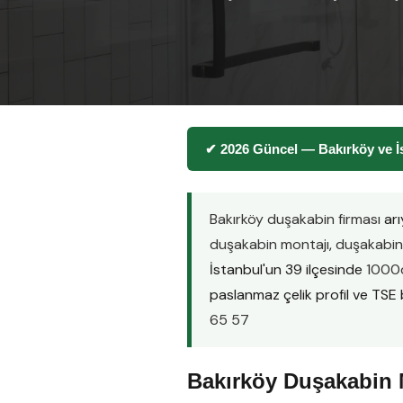
✔ 2026 Güncel — Bakırköy ve İ
Bakırköy duşakabin firması
arı
duşakabin montajı
,
duşakabin 
İstanbul'un 39 ilçesinde
1000d
paslanmaz çelik profil ve TSE be
65 57
Bakırköy Duşakabin M