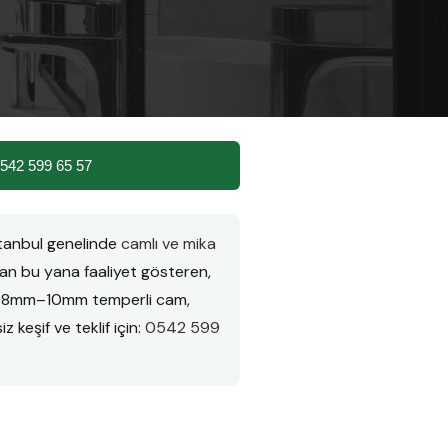
542 599 65 57
stanbul genelinde
camlı ve mika
n bu yana faaliyet gösteren,
ır. 8mm–10mm temperli cam,
z keşif ve teklif için:
0542 599