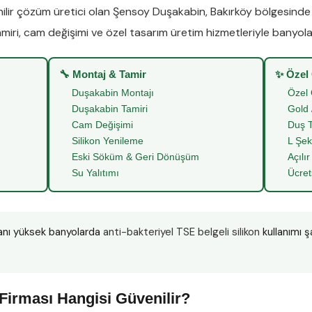
lir çözüm üretici olan
Şensoy Duşakabin
,
Bakırköy
bölgesind
miri
,
cam değişimi
ve
özel tasarım üretim
hizmetleriyle banyoları
🔧 Montaj & Tamir
✨ Özel
Duşakabin Montajı
Özel 
Duşakabin Tamiri
Gold 
Cam Değişimi
Duş T
Silikon Yenileme
L Şek
Eski Söküm & Geri Dönüşüm
Açılır
Su Yalıtımı
Ücret
anı yüksek banyolarda
anti-bakteriyel TSE belgeli silikon
kullanımı ş
”
Firması Hangisi Güvenilir?