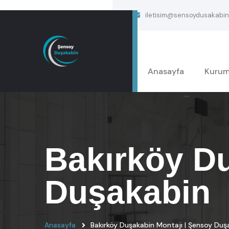
iletisim@sensoydusakabin
Anasayfa
Kurum
Bakırköy Du
Duşakabin
Anasayfa
Bakırköy Duşakabin Montajı | Şensoy Duş