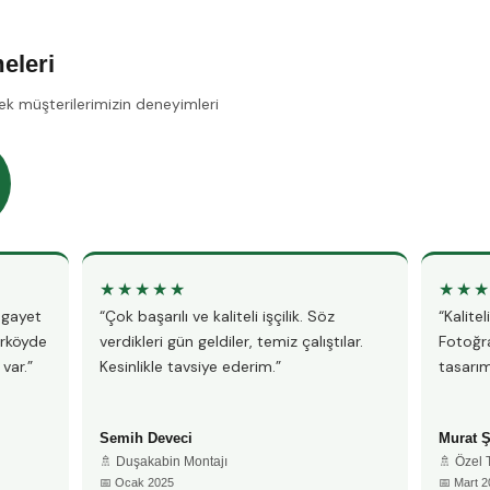
eleri
ek müşterilerimizin deneyimleri
★★★★★
★★
, gayet
“Çok başarılı ve kaliteli işçilik. Söz
“Kalite
ırköyde
verdikleri gün geldiler, temiz çalıştılar.
Fotoğra
var.”
Kesinlikle tavsiye ederim.”
tasarım
Semih Deveci
Murat 
🚿 Duşakabin Montajı
🚿 Özel
📅 Ocak 2025
📅 Mart 2