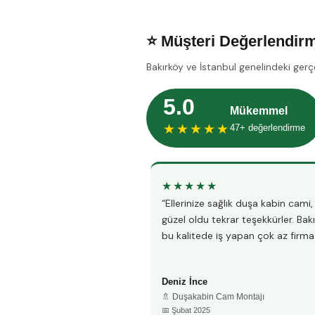
⭐ Müşteri Değerlendirm
Bakırköy ve İstanbul genelindeki gerç
5.0
Mükemmel
★★★★★
47+ değerlendirme
★★★★★
“Ellerinize sağlık duşa kabin cami
güzel oldu tekrar teşekkürler. Bak
bu kalitede iş yapan çok az firma 
Deniz İnce
🚿 Duşakabin Cam Montajı
📅 Şubat 2025