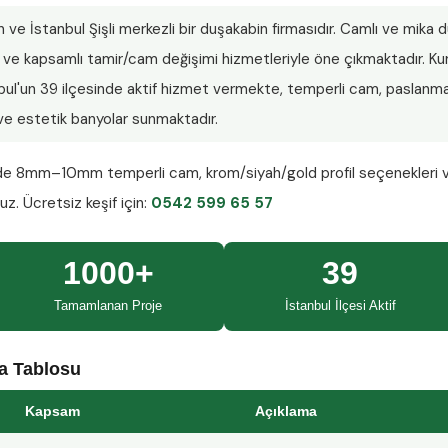
n ve İstanbul Şişli merkezli bir duşakabin firmasıdır. Camlı ve mika
lar ve kapsamlı tamir/cam değişimi hizmetleriyle öne çıkmaktadır.
nbul'un 39 ilçesinde aktif hizmet vermekte, temperli cam, paslanmaz
ı ve estetik banyolar sunmaktadır.
nde
8mm–10mm temperli cam
, krom/siyah/gold profil seçenekleri 
ruz.
Ücretsiz keşif
için:
0542 599 65 57
1000+
39
Tamamlanan Proje
İstanbul İlçesi Aktif
ma Tablosu
Kapsam
Açıklama