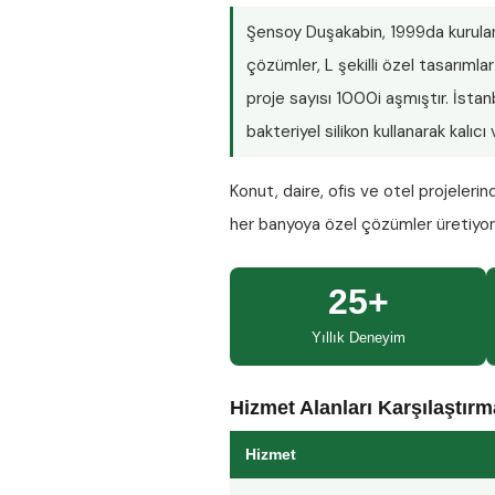
Şensoy Duşakabin
, 1999da kurula
çözümler, L şekilli özel tasarım
proje sayısı
1000i aşmıştır
. İsta
bakteriyel silikon kullanarak kalıc
Konut, daire, ofis ve otel projeleri
her banyoya özel çözümler üretiyo
25+
Yıllık Deneyim
Hizmet Alanları Karşılaştır
Hizmet