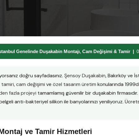
stanbul Genelinde Duşakabin Montajı, Cam Değişimi & Tamir |
0
yorsanız doğru sayfadasınız.
Şensoy Duşakabin
, Bakırköy ve İ
tamiri
,
cam değişimi
ve
özel tasarım üretim
konularında 1999da
en fazla projeyi
tamamlamış güvenilir bir duşakabin firmasıd
lgeli anti-bakteriyel silikon ile banyolarınızı yeniliyoruz. Ücretsi
ontaj ve Tamir Hizmetleri